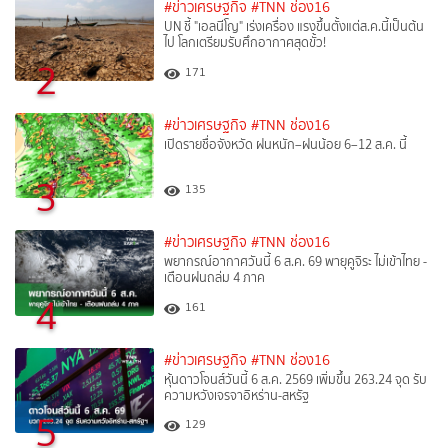
#ข่าวเศรษฐกิจ
#TNN ช่อง16
UN ชี้ "เอลนีโญ" เร่งเครื่อง แรงขึ้นตั้งแต่ส.ค.นี้เป็นต้น
ไป โลกเตรียมรับศึกอากาศสุดขั้ว!
2
171
#ข่าวเศรษฐกิจ
#TNN ช่อง16
เปิดรายชื่อจังหวัด ฝนหนัก–ฝนน้อย 6–12 ส.ค. นี้
3
135
#ข่าวเศรษฐกิจ
#TNN ช่อง16
พยากรณ์อากาศวันนี้ 6 ส.ค. 69 พายุคูจิระ ไม่เข้าไทย -
เตือนฝนถล่ม 4 ภาค
4
161
#ข่าวเศรษฐกิจ
#TNN ช่อง16
หุ้นดาวโจนส์วันนี้ 6 ส.ค. 2569 เพิ่มขึ้น 263.24 จุด รับ
ความหวังเจรจาอิหร่าน-สหรัฐ
5
129