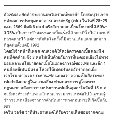
ฮั่วเซ่งเฮง จัดทำรายงานบทวิเคราะห์ทองคำ โดยระบุว่า ภาย
หลังผลการประชุมธนาคารกลางสหรัฐ (เฟด) ในวันที่ 28−29
เม.ย. 2569 มีมติ 8 ต่อ 4 ตรึงอัตราดอกเบี้ยนโยบายที่ 3.50%–
3.75%
เป็นการตรึงอัตราดอกเบี้ยครั้งที่ 3 ของปีนี้ เป็นไปตามที่
ตลาดคาดไว้ แต่การตัดสินใจครั้งนี้มีความเห็นแตกแยกมาก
ที่สุดนับตั้งแต่ปี 1992
โดยมีเจ้าหน้าที่เฟด 8 คนลงมติให้คงอัตราดอกเบี้ย และมี 4
คนที่คัดค้าน ซึ่ง 3 คนไม่เห็นด้วยกับการที่เฟดเอนเอียงไปทาง
ผ่อนคลายนโยบายดอกเบี้ยในแถลงการณ์ของเฟด และอีก 1
คนคือสตีเฟน มิแรน โหวตให้เฟดปรับลดอัตราดอกเบี้ย
เจอโรม พาวเวล ประธานเฟด แถลงว่า ความเป็นอิสระของ
เฟดกำลังตกอยู่ในความเสี่ยง ท่ามกลางการจู่โจมทาง
กฎหมาย หลังจากวาระประธานเฟดสิ้นสุดลงในวันที่ 15 พ.ค.
จะยังคงดำรงตำแหน่งในคณะกรรมการเฟดต่อไปในฐานะผู้
ว่าการเฟด เนื่องจากการดำเนินการทางกฎหมายที่เกิดขึ้นกับ
เขา
เควิน วอร์ช ว่าที่ประธานเฟดได้รับความเห็นชอบจากคณะ