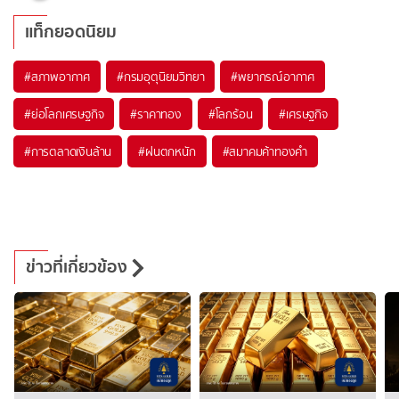
แท็กยอดนิยม
#
สภาพอากาศ
#
กรมอุตุนิยมวิทยา
#
พยากรณ์อากาศ
#
ย่อโลกเศรษฐกิจ
#
ราคาทอง
#
โลกร้อน
#
เศรษฐกิจ
#
การตลาดเงินล้าน
#
ฝนตกหนัก
#
สมาคมค้าทองคำ
ข่าวที่เกี่ยวข้อง