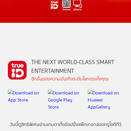
THE NEXT WORLD-CLASS SMART
ENTERTAINMENT
อีกขั้นของความบันเทิงระดับโลกตรงใจคุณ
วันนี้
ดู
สิทธิพิเศษ
อ่าน
เกม
ตาตั้ง
ช้อปปิ้ง
แพ็กเกจ
กล่องทรูไอดีทีวี