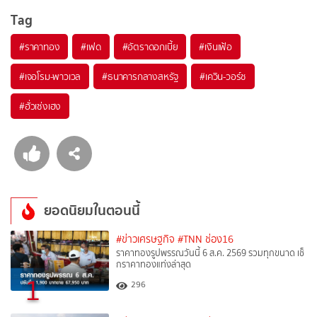
Tag
#
ราคาทอง
#
เฟด
#
อัตราดอกเบี้ย
#
เงินเฟ้อ
#
เจอโรม-พาวเวล
#
ธนาคารกลางสหรัฐ
#
เควิน-วอร์ช
#
ฮั่วเซ่งเฮง
ยอดนิยมในตอนนี้
#ข่าวเศรษฐกิจ
#TNN ช่อง16
ราคาทองรูปพรรณวันนี้ 6 ส.ค. 2569 รวมทุกขนาด เช็
กราคาทองแท่งล่าสุด
1
296