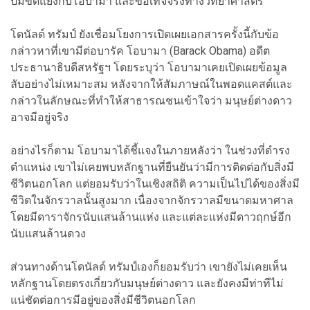
ปมขัดแย้งกับโอบามา และข้อเท็จจริงทางวิทยาศาสตร์
โดนัลด์ ทรัมป์ ยังเชื่อมโยงการเปิดเผยเอกสารครั้งนี้กับข้อ
กล่าวหาที่เขามีต่อบารัค โอบามา (Barack Obama) อดีต
ประธานาธิบดีสหรัฐฯ โดยระบุว่า โอบามาเคยเปิดเผยข้อมูล
ลับอย่างไม่เหมาะสม หลังจากให้สัมภาษณ์ในพอดแคสต์และ
กล่าวในลักษณะที่ทำให้สาธารณชนเข้าใจว่า มนุษย์ต่างดาว
อาจมีอยู่จริง
อย่างไรก็ตาม โอบามาได้ชี้แจงในภายหลังว่า ในช่วงที่ดำรง
ตำแหน่ง เขาไม่เคยพบหลักฐานที่ยืนยันว่ามีการติดต่อกับสิ่งมี
ชีวิตนอกโลก แต่ยอมรับว่าในเชิงสถิติ ความเป็นไปได้ของสิ่งมี
ชีวิตในจักรวาลนั้นสูงมาก เนื่องจากจักรวาลมีขนาดมหาศาล
โดยมีดาราจักรนับแสนล้านแห่ง และแต่ละแห่งมีดาวฤกษ์อีก
นับแสนล้านดวง
ส่วนทางด้านโดนัลด์ ทรัมป์เองก็ยอมรับว่า เขายังไม่เคยเห็น
หลักฐานโดยตรงเกี่ยวกับมนุษย์ต่างดาว และยังคงมีท่าทีไม่
แน่ชัดต่อการมีอยู่ของสิ่งมีชีวิตนอกโลก