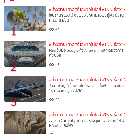
#ข่าววิทยาศาสตร์และเทคโนโลยี
#TNN ช่อง16
ไขปริศนา 150 ปี จีนพบพืชกินแมลงพันธุ์ใหม่ ยืนยัน
ทฤษฎีดาร์วิน
1
43
#ข่าววิทยาศาสตร์และเทคโนโลยี
#TNN ช่อง16
PSG จับมือ Google ดึง AI Gemini พลิกโฉมวงการ
ฟุตบอล
2
31
#ข่าววิทยาศาสตร์และเทคโนโลยี
#TNN ช่อง16
3 ยักษ์ใหญ่ "แท็กซี่บินได้" พลังงานไฟฟ้า โชว์ตัวในงาน
"Farnborough 2026"
3
44
#ข่าววิทยาศาสตร์และเทคโนโลยี
#TNN ช่อง16
ล้อยาน Curiosity แตกร้าวหลังลุยดาวอังคาร 14 ปี
NASA ยันยังไหว