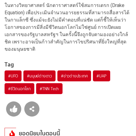
ในทางวิทยาศาสตร์ นักดาราศาสตร์ใช้สมการเดรก (Drake
Equation) เพื่อประเมินจำนวนอารยธรรมที่สามารถสื่อสารได้
ในกาแล็กซี ซึ่งแม้จะยังไม่มีคำตอบที่แน่ชัด แต่ก็ชี้ให้เห็นว่า
โอกาสของการมีสิ่งมีชีวิตนอกโลกไม่ใช่ศูนย์ การเปิดเผย
เอกสารของรัฐบาลสหรัฐฯ ในครั้งนี้จึงถูกจับตามองอย่างใกล้
ชิด เพราะอาจเป็นก้าวสำคัญในการไขปริศนาที่ยิ่งใหญ่ที่สุด
ของมนุษยชาติ
Tag
#
UFO
#
มนุษย์ต่างดาว
#
ข่าวต่างประเทศ
#
UAP
#
ชีวิตนอกโลก
#
TNN Tech
ยอดนิยมในตอนนี้