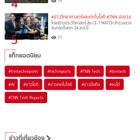
4
26
#ข่าววิทยาศาสตร์และเทคโนโลยี
#TNN ช่อง16
ไทยสร้างประวัติศาสตร์ ส่ง CE-7 MATCH สำรวจดวง
จันทร์ครั้งแรก 24 ส.ค.นี้
5
21
แท็กยอดนิยม
#
tnntechreports
#
techreports
#
TNN Tech
#
tnntech
#
AI
#
ข่าวไอที
#
ข่าวเทคโนโลยี
#
ข่าวมือถือ
#
แบไต๋
#
TNN Tech Reports
ข่าวที่เกี่ยวข้อง