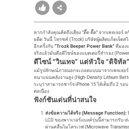
หากกำลังคุณคิดถึงเสียง "ตื๊ด ตื๊ด" จากเพจเจอร์
อดีต วันนี้ โทรซค์ (Trozk) บริษัทผู้ผลิตแก็ดเจ็
อีกครั้งกับ
"Trozk Beeper Power Bank"
ที่มอง
จริงแล้วมันคือดีไซน์ของแบตเตอรี่สำรอง (Power
ดีไซน์ “วินเทจ” แต่หัวใจ “ดิจิทัล
แม้รูปลักษณ์ภายนอกจะถอดแบบมาจากเพจเจอร์ แ
หนาแน่นพลังงานสูง (High-Density Lithium Batter
ระบุว่าสามารถชาร์จ iPhone 15 ได้เต็มถึง 2 รอบ
ต่อเนื่อง
ฟังก์ชันเด่นที่น่าสนใจ
ส่งข้อความได้จริง (Message Function):
น
LCD ของพาวเวอร์แบงค์รุ่นนี้สามารถรับ-ส่
ผ่านคลื่นไมโครเวฟ (Microwave Transmissi