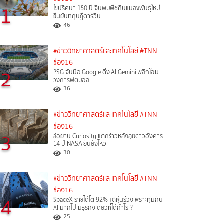
1
ไขปริศนา 150 ปี จีนพบพืชกินแมลงพันธุ์ใหม่
ยืนยันทฤษฎีดาร์วิน
46
#ข่าววิทยาศาสตร์และเทคโนโลยี
#TNN
ช่อง16
2
PSG จับมือ Google ดึง AI Gemini พลิกโฉม
วงการฟุตบอล
36
#ข่าววิทยาศาสตร์และเทคโนโลยี
#TNN
ช่อง16
3
ล้อยาน Curiosity แตกร้าวหลังลุยดาวอังคาร
14 ปี NASA ยันยังไหว
30
#ข่าววิทยาศาสตร์และเทคโนโลยี
#TNN
ช่อง16
4
SpaceX รายได้โต 92% แต่หุ้นร่วงเพราะทุ่มกับ
AI มากไป มีธุรกิจเดียวที่ได้กำไร ?
25