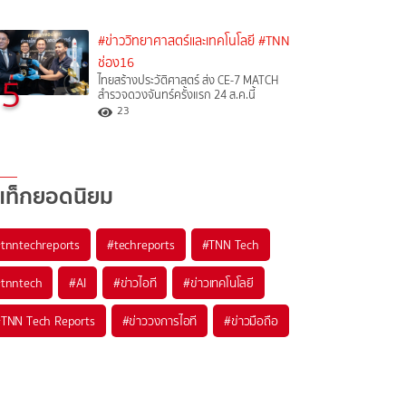
#ข่าววิทยาศาสตร์และเทคโนโลยี
#TNN
ช่อง16
5
ไทยสร้างประวัติศาสตร์ ส่ง CE-7 MATCH
สำรวจดวงจันทร์ครั้งแรก 24 ส.ค.นี้
23
แท็กยอดนิยม
#
tnntechreports
#
techreports
#
TNN Tech
#
tnntech
#
AI
#
ข่าวไอที
#
ข่าวเทคโนโลยี
#
TNN Tech Reports
#
ข่าววงการไอที
#
ข่าวมือถือ