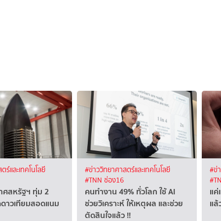
ตร์และเทคโนโลยี
#ข่าววิทยาศาสตร์และเทคโนโลยี
#ข่
#TNN ช่อง16
#TN
ศสหรัฐฯ ทุ่ม 2
คนทำงาน 49% ทั่วโลก ใช้ AI
แค่
ผุดดาวเทียมสอดแนม
ช่วยวิเคราะห์ ให้เหตุผล และช่วย
แล้
ตัดสินใจแล้ว !!