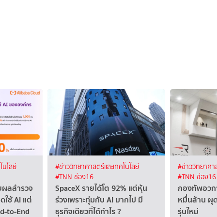
โนโลยี
#ข่าววิทยาศาสตร์และเทคโนโลยี
#ข่าววิทยาศาส
#TNN ช่อง16
#TNN ช่อง16
ผยผลสำรวจ
SpaceX รายได้โต 92% แต่หุ้น
กองทัพอวกา
ดใช้ AI แต่
ร่วงเพราะทุ่มกับ AI มากไป มี
หมื่นล้าน 
nd-to-End
ธุรกิจเดียวที่ได้กำไร ?
รุ่นใหม่