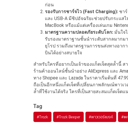
ก่อน
รองรับการชาร์จไว (Fast Charging):
ชาร์
และ USB-A มีชิปอัจฉริยะช่วยปรับกระแสไฟ
MacBook หรือแม้แต่เครื่องเล่นเกม Ninten
มาตรฐานความปลอดภัยระดับโลก:
มั่นใจ
รับรองมาตราฐานชั้นนำระดับสากลมากมาย ไ
ยุโรป รวมถึงมาตรฐานการขนส่งทางอากาศ
บินได้อย่างสบายใจ
สำหรับใครที่อยากเป็นเจ้าของแก็ดเจ็ตสุดล้ำนี้ 
ร้านค้าออนไลน์ชั้นนำอย่าง AliExpress และ Am
ทาง Shopee และ Lazada ในราคาเริ่มต้นที่ 47.99
ถือเป็นอีกหนึ่งแก็ดเจ็ตที่เปลี่ยนภาพลักษณ์พาว
ล้ำที่ใช้งานได้จริง ใครที่เป็นสายสะสมแก็ดเจ็ต
Tag
#
Trozk
#
Trozk Beeper
#
พาวเวอร์แบงค์
#
เพ