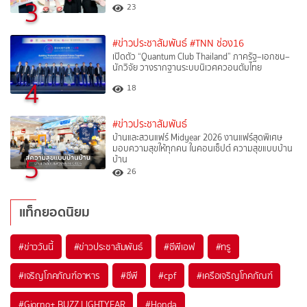
3
23
#ข่าวประชาสัมพันธ์
#TNN ช่อง16
เปิดตัว “Quantum Club Thailand” ภาครัฐ–เอกชน–
นักวิจัย วางรากฐานระบบนิเวศควอนตัมไทย
4
18
#ข่าวประชาสัมพันธ์
บ้านและสวนแฟร์ Midyear 2026 งานแฟร์สุดพิเศษ
มอบความสุขให้ทุกคน ในคอนเซ็ปต์ ความสุขแบบบ้าน
5
บ้าน
26
แท็กยอดนิยม
#
ข่าววันนี้
#
ข่าวประชาสัมพันธ์
#
ซีพีเอฟ
#
ทรู
#
เจริญโภคภัณฑ์อาหาร
#
ซีพี
#
cpf
#
เครือเจริญโภคภัณฑ์
#
Giorno+ BUZZ LIGHTYEAR
#
Honda