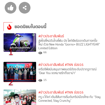
ยอดนิยมในตอนนี้
#ข่าวประชาสัมพันธ์
สู่สไตล์ใหม่อันไกลโพ้น บัซ ไลท์เยียร์ออกเดินทางครั้ง
ใหม่ ด้วย New Honda "Giorno+ BUZZ LIGHTYEAR"
1
Limited Edition
66
#ข่าวประชาสัมพันธ์
#TNN ช่อง16
เครือซีพีสนับสนุนภาพยนตร์ดังระดับปรากฏการณ์
"Dear You จดหมายรักถึงอาม่า"
2
15
#ข่าวประชาสัมพันธ์
#TNN ช่อง16
ทรู x โก๋แก่ เติมสีสันการเริ่มต้นทริปเมืองไทย กับ “Stay
Connected, Stay Crunchy”