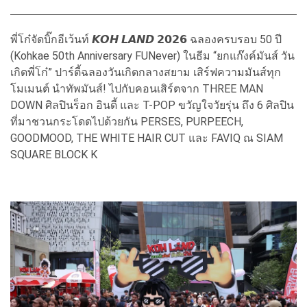
พี่โก๋จัดบิ๊กอีเว้นท์ 𝙆𝙊𝙃 𝙇𝘼𝙉𝘿 𝟮𝟬𝟮𝟲 ฉลองครบรอบ 50 ปี
(Kohkae 50th Anniversary FUNever) ในธีม “ยกแก๊งค์มันส์ วัน
เกิดพี่โก๋” ปาร์ตี้ฉลองวันเกิดกลางสยาม เสิร์ฟความมันส์ทุก
โมเมนต์ นำทัพมันส์! ไปกับคอนเสิร์ตจาก THREE MAN
DOWN ศิลปินร็อก อินดี้ และ T-POP ขวัญใจวัยรุ่น ถึง 6 ศิลปิน
ที่มาชวนกระโดดไปด้วยกัน PERSES, PURPEECH,
GOODMOOD, THE WHITE HAIR CUT และ FAVIQ ณ SIAM
SQUARE BLOCK K