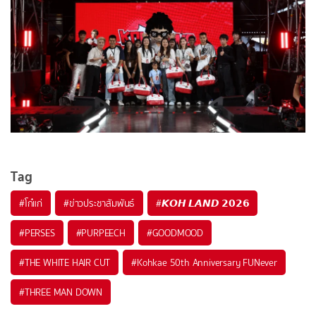
Tag
#
โก๋แก่
#
ข่าวประชาสัมพันธ์
#
𝙆𝙊𝙃 𝙇𝘼𝙉𝘿 𝟮𝟬𝟮𝟲
#
PERSES
#
PURPEECH
#
GOODMOOD
#
THE WHITE HAIR CUT
#
Kohkae 50th Anniversary FUNever
#
THREE MAN DOWN