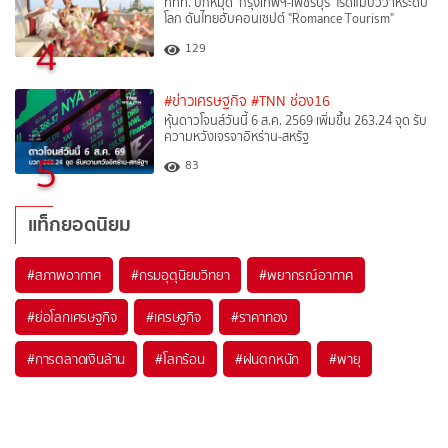
ททท. ปักหมุด ‘กรุงเทพฯ-เพชรบุรี’ โรดแมปวิวาห์ระดับ
โลก ดันไทยฮับคอนเซปต์ "Romance Tourism"
4
129
#ข่าวเศรษฐกิจ
#TNN ช่อง16
หุ้นดาวโจนส์วันนี้ 6 ส.ค. 2569 เพิ่มขึ้น 263.24 จุด รับ
ความหวังเจรจาอิหร่าน-สหรัฐ
5
83
แท็กยอดนิยม
#
สภาพอากาศ
#
กรมอุตุนิยมวิทยา
#
พยากรณ์อากาศ
#
ย่อโลกเศรษฐกิจ
#
เศรษฐกิจ
#
ราคาทอง
#
การตลาดเงินล้าน
#
โลกร้อน
#
ฝนตกหนัก
#
พายุ