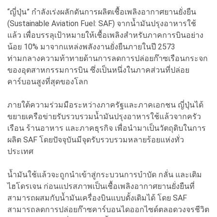
“ญี่ปุ่น” กำลังเร่งผลักดันการผลิตเชื้อเพลิงอากาศยานยั่งยืน
(Sustainable Aviation Fuel: SAF) จากน้ำมันปรุงอาหารใช้
แล้ว เพื่อบรรลุเป้าหมายให้เชื้อเพลิงสำหรับภาคการบินอย่าง
น้อย 10% มาจากแหล่งพลังงานยั่งยืนภายในปี 2573
ท่ามกลางความท้าทายด้านการลดการปล่อยก๊าซเรือนกระจก
ของอุตสาหกรรมการบิน ซึ่งเป็นหนึ่งในภาคส่วนที่ปล่อย
คาร์บอนสูงที่สุดของโลก
ภายใต้ความร่วมมือระหว่างภาครัฐและภาคเอกชน ญี่ปุ่นได้
ขยายเครือข่ายรับรวบรวมน้ำมันปรุงอาหารใช้แล้วจากครัว
เรือน ร้านอาหาร และภาคธุรกิจ เพื่อนำมาเป็นวัตถุดิบในการ
ผลิต SAF โดยปัจจุบันมีจุดรับรวบรวมหลายร้อยแห่งทั่ว
ประเทศ
น้ำมันใช้แล้วจะถูกนำเข้าสู่กระบวนการบำบัด กลั่น และเติม
ไฮโดรเจน ก่อนแปรสภาพเป็นเชื้อเพลิงอากาศยานยั่งยืนที่
สามารถผสมกับน้ำมันเครื่องบินแบบดั้งเดิมได้ โดย SAF
สามารถลดการปล่อยก๊าซคาร์บอนไดออกไซด์ตลอดวงจรชีวิต