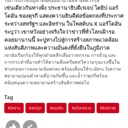
ในการแก้ไขปัญหาที่ยืดเยื้อมานานหลายทศวรรษ”
เช่นเดียวกันทางฝั่ง ประธานาธิบดีเรเจป ไตยิป แอร์
โดอัน ของตุรกี แสดงความยินดีต่อข้อตกลงที่ประกาศ
ระหว่างสหรัฐฯ และอิหร่าน ในโพสต์บน X แอร์โดอัน
ระบุว่า เขาหวังอย่างจริงใจว่าข่าวที่ทั่วโลกเฝ้ารอ
คอยมานานนี้ จะปูทางไปสู่การสร้างสภาพแวดล้อม
แห่งสันติภาพและความมั่นคงที่ยั่งยืนในภูมิภาค
เขายังเรียกร้องให้ทุกฝ่ายหลีกเลี่ยงวาทกรรม การยั่วยุ และ
การกระทำที่อาจทำให้ความตึงเครียดทวีความรุนแรงขึ้นใน
ช่วงก่อนการลงนามข้อตกลง พร้อมเตือนให้ระมัดระวังความ
พยายามบ่อนทำลายที่อาจเกิดขึ้น และย้ำว่าตุรกีพร้อม
สนับสนุนความพยายามสร้างสันติภาพต่อไป
Tag
#
อิหร่าน
#
สหรัฐฯ
#
หยุดยิง
#
ยุติสงคราม
#
สันติภาพ