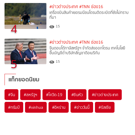
#ข่าวต่างประเทศ
#TNN ช่อง16
เครื่องบินสินค้าเยอรมนีชนโดรนติดระเบิดที่ยังไม่ทราบ
ที่มา
4
15
#ข่าวต่างประเทศ
#TNN ช่อง16
จีนตอบโต้ภาษีสหรัฐฯ จำกัดส่งออกโดรน เทคโนโลยี
ขึ้นบัญชีดำบริษัทสัญชาติอเมริกัน
5
15
แท็กยอดนิยม
#
จีน
#
สหรัฐฯ
#
โควิด-19
#
ซินหัว
#
ข่าวต่างประเทศ
#
ทรัมป์
#
xinhua
#
อิหร่าน
#
ข่าววันนี้
#
รัสเซีย