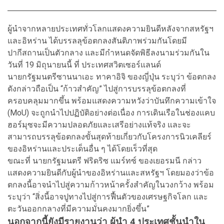
ผู้นำจากหลายประเทศทั่วโลกแสดงความยินดีหลังจากสหรัฐฯ
และอิหร่าน ได้บรรลลุข้อตกลงสันติภาพร่วมกันโดยมี
ปากีสถานเป็นตัวกลาง และมีกำหนดจัดพิธีลงนามร่วมกันใน
วันที่ 19 มิถุนายนนี้ ที่ ประเทศสวิตเซอร์แลนด์
นายกรัฐมนตรีซานนาเอะ ทาคาอิจิ ของญี่ปุ่น ระบุว่า ข้อตกลง
ดังกล่าวถือเป็น “ก้าวสำคัญ” ไปสู่การบรรลุข้อตกลงที่
ครอบคลุมมากขึ้น พร้อมแสดงความหวังว่าบันทึกความเข้าใจ
(MoU) จะถูกนำไปปฏิบัติอย่างต่อเนื่อง การเดินเรือในช่องแคบ
ฮอร์มุซจะมีความปลอดภัยและเสรีอย่างแท้จริง และจะ
สามารถบรรลุข้อตกลงขั้นสุดท้ายเกี่ยวกับโครงการนิวเคลียร์
ของอิหร่านและประเด็นอื่น ๆ ได้โดยเร็วที่สุด
ขณะที่ นายกรัฐมนตรี ฟริดริซ แมร์ทซ์ ของเยอรมนี กล่าว
แสดงความยินดีกับผู้นำของอิหร่านและสหรัฐฯ โดยมองว่าข้อ
ตกลงนี้อาจนำไปสู่ความก้าวหน้าครั้งสำคัญในวงกว้าง พร้อม
ระบุว่า “สิ่งนี้อาจปูทางไปสู่การฟื้นตัวของเศรษฐกิจโลก และ
ตะวันออกกลางที่มีความมั่นคงมากยิ่งขึ้น”
นอกจากนี้ยังมีรายงานว่า ผู้นำ 4 ประเทศชั้นนำใน