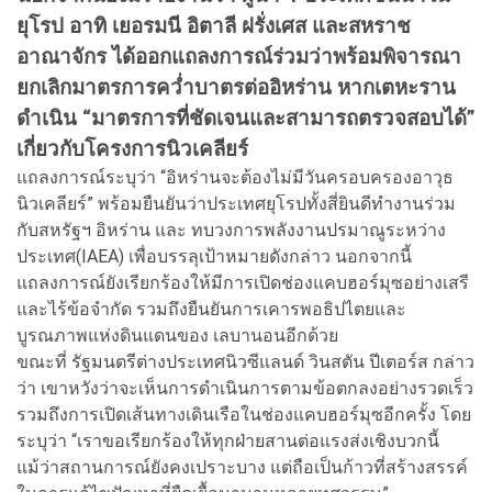
ยุโรป อาทิ เยอรมนี อิตาลี ฝรั่งเศส และสหราช
อาณาจักร ได้ออกแถลงการณ์ร่วมว่าพร้อมพิจารณา
ยกเลิกมาตรการคว่ำบาตรต่ออิหร่าน หากเตหะราน
ดำเนิน “มาตรการที่ชัดเจนและสามารถตรวจสอบได้”
เกี่ยวกับโครงการนิวเคลียร์
แถลงการณ์ระบุว่า “อิหร่านจะต้องไม่มีวันครอบครองอาวุธ
นิวเคลียร์” พร้อมยืนยันว่าประเทศยุโรปทั้งสี่ยินดีทำงานร่วม
กับสหรัฐฯ อิหร่าน และ ทบวงการพลังงานปรมาณูระหว่าง
ประเทศ(IAEA) เพื่อบรรลุเป้าหมายดังกล่าว นอกจากนี้
แถลงการณ์ยังเรียกร้องให้มีการเปิดช่องแคบฮอร์มุซอย่างเสรี
และไร้ข้อจำกัด รวมถึงยืนยันการเคารพอธิปไตยและ
บูรณภาพแห่งดินแดนของ เลบานอนอีกด้วย
ขณะที่ รัฐมนตรีต่างประเทศนิวซีแลนด์ วินสตัน ปีเตอร์ส กล่าว
ว่า เขาหวังว่าจะเห็นการดำเนินการตามข้อตกลงอย่างรวดเร็ว
รวมถึงการเปิดเส้นทางเดินเรือในช่องแคบฮอร์มุซอีกครั้ง โดย
ระบุว่า “เราขอเรียกร้องให้ทุกฝ่ายสานต่อแรงส่งเชิงบวกนี้
แม้ว่าสถานการณ์ยังคงเปราะบาง แต่ถือเป็นก้าวที่สร้างสรรค์