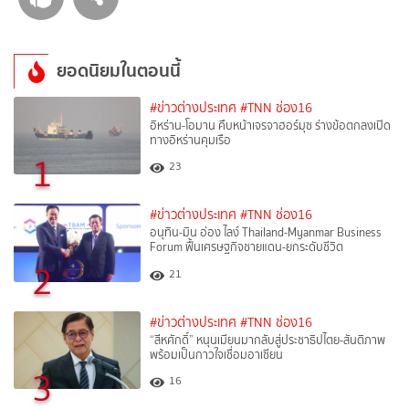
ยอดนิยมในตอนนี้
#ข่าวต่างประเทศ
#TNN ช่อง16
อิหร่าน-โอมาน คืบหน้าเจรจาฮอร์มุซ ร่างข้อตกลงเปิด
ทางอิหร่านคุมเรือ
1
23
#ข่าวต่างประเทศ
#TNN ช่อง16
อนุทิน-มิน อ่อง ไลง์ Thailand-Myanmar Business
Forum ฟื้นเศรษฐกิจชายแดน-ยกระดับชีวิต
2
21
#ข่าวต่างประเทศ
#TNN ช่อง16
“สีหศักดิ์”​ หนุนเมียนมากลับสู่ประชาธิปไตย-สันติภาพ
พร้อมเป็นกาวใจเชื่อมอาเซียน
3
16