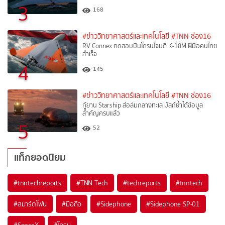
3
168
#ข่าววิทยาศาสตร์และเทคโนโลยี
#TNN ช่อง16
RV Connex ทดสอบบินโดรนโจมตี K-18M ฝีมือคนไทย
สำเร็จ
4
145
#ข่าววิทยาศาสตร์และเทคโนโลยี
#TNN ช่อง16
กู้ยาน Starship ส่อล่มกลางทะเล มัสก์ย้ำได้ข้อมูล
สำคัญครบแล้ว
5
52
แท็กยอดนิยม
#
tnntechreports
#
TNN Tech
#
techreports
#
tnntech
#
สมาร์ตโฟน
#
มือถือ
#
Sidephone
#
Sidephone SP-01