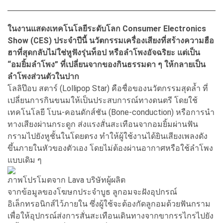
ในงานแสดงเทคโนโลยีระดับโลก Consumer Electronics
Show (CES) ประจำปีนี้ นวัตกรรมเครื่องเสียงที่สร้างความฮือ
ฮาที่สุดกลับไม่ใช่หูฟังรุ่นท็อป หรือลำโพงอัจฉริยะ แต่เป็น
“อมยิ้มลำโพง” ที่เปลี่ยนจากของกินธรรมดา ๆ ให้กลายเป็น
ลำโพงส่วนตัวในปาก
โลลิป๊อบ สตาร์ (Lollipop Star) คือชื่อของนวัตกรรมสุดล้ำ ที่
เปลี่ยนการกินขนมให้เป็นประสบการณ์ทางดนตรี โดยใช้
เทคโนโลยี โบน-คอนดักส์ชัน (Bone-conduction) หรือการนำ
ทางเสียงผ่านกระดูก ส่งแรงสั่นสะเทือนจากอมยิ้มผ่านฟัน
กรามไปยังหูชั้นในโดยตรง ทำให้ผู้ใช้งานได้ยินเสียงเพลงดัง
ขึ้นภายในหัวของตัวเอง โดยไม่ต้องผ่านอากาศหรือใช้ลำโพง
แบบเดิม ๆ
ภาพโปรโมตจาก Lava บริษัทผู้ผลิต
จากข้อมูลของโฆษกประจำบูธ ลูกอมจะฝังอุปกรณ์
อิเล็กทรอนิกส์ไว้ภายใน ซึ่งผู้ใช้จะต้องกัดลูกอมด้วยฟันกราม
เพื่อให้อุปกรณ์ส่งการสั่นสะเทือนเดินทางจากขากรรไกรไปยัง