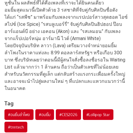
หูชั้นใน ผลลัพธ์ที่ได้คือเพลงที่เราจะได้ยินคนเดียว
อมยิ้มสุดแนวนี้เปิดตัวด้วย 3 รสชาติที่จับคู่กับศิลปินชื่อดัง
ได้แก่ “รสพีช” มาพร้อมกับเพลงจากแรปเปอร์สาวสุดฮอต ไอซ์
สไปซ์ (Ice Spice) “รสบลูเบอร์รี่” จับคู่กับศิลปินฮิปฮอป ป๊อบ
อาร์แอนด์บี อย่าง เอคอน (Akon) และ “รสเลมอน” กับเพลง
จากแร็ปเปอร์หนุ่ม อาร์มานี ไวต์ (Armani White)
โดยปัจจุบันบริษัท ลาวา (Lava) เตรียมวางจำหน่ายอมยิ้ม
ลำโพงในราคาแท่งละ 8.99 ดอลลาร์สหรัฐฯ หรือเกือบ 300
บาท ซึ่งบริษัทเผยว่าตอนนี้มีผู้สนใจสั่งซื้อลงชื่อรอใน Waiting
List แล้วมากกว่า 1 ล้านคน ถือว่าเป็นตัวเลขที่ไม่น้อยเลย
สำหรับนวัตกรรมที่ดูเล็ก แต่กลับสร้างแรงกระเพื่อมครั้งใหญ่
และอาจจะนำไปสู่ผลงานใหม่ ๆ ที่แปลกและแหวกแนวกว่านี้
ในอนาคต
Tag
#
อมยิ้มลำโพง
#
อมยิ้ม
#
CES2026
#
Lollipop Star
#
tnntech