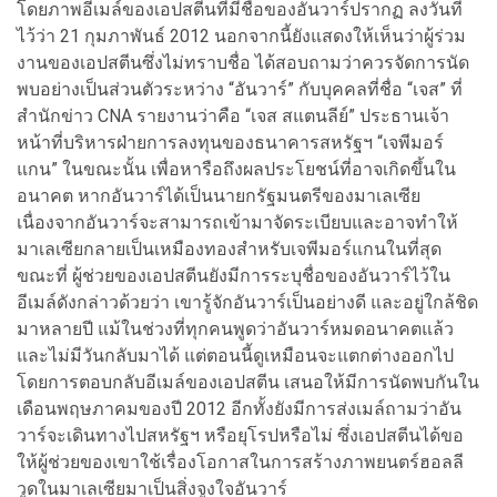
โดยภาพอีเมล์ของเอปสตีนที่มีชื่อของอันวาร์ปรากฏ ลงวันที่
ไว้ว่า 21 กุมภาพันธ์ 2012 นอกจากนี้ยังแสดงให้เห็นว่าผู้ร่วม
งานของเอปสตีนซึ่งไม่ทราบชื่อ ได้สอบถามว่าควรจัดการนัด
พบอย่างเป็นส่วนตัวระหว่าง “อันวาร์” กับบุคคลที่ชื่อ “เจส” ที่
สำนักข่าว CNA รายงานว่าคือ “เจส สแตนลีย์” ประธานเจ้า
หน้าที่บริหารฝ่ายการลงทุนของธนาคารสหรัฐฯ “เจพีมอร์
แกน” ในขณะนั้น เพื่อหารือถึงผลประโยชน์ที่อาจเกิดขึ้นใน
อนาคต หากอันวาร์ได้เป็นนายกรัฐมนตรีของมาเลเซีย
เนื่องจากอันวาร์จะสามารถเข้ามาจัดระเบียบและอาจทำให้
มาเลเซียกลายเป็นเหมืองทองสำหรับเจพีมอร์แกนในที่สุด
ขณะที่ ผู้ช่วยของเอปสตีนยังมีการระบุชื่อของอันวาร์ไว้ใน
อีเมล์ดังกล่าวด้วยว่า เขารู้จักอันวาร์เป็นอย่างดี และอยู่ใกล้ชิด
มาหลายปี แม้ในช่วงที่ทุกคนพูดว่าอันวาร์หมดอนาคตแล้ว
และไม่มีวันกลับมาได้ แต่ตอนนี้ดูเหมือนจะแตกต่างออกไป
โดยการตอบกลับอีเมล์ของเอปสตีน เสนอให้มีการนัดพบกันใน
เดือนพฤษภาคมของปี 2012 อีกทั้งยังมีการส่งเมล์ถามว่าอัน
วาร์จะเดินทางไปสหรัฐฯ หรือยุโรปหรือไม่ ซึ่งเอปสตีนได้ขอ
ให้ผู้ช่วยของเขาใช้เรื่องโอกาสในการสร้างภาพยนตร์ฮอลลี
วูดในมาเลเซียมาเป็นสิ่งจูงใจอันวาร์