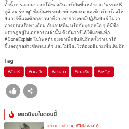
ทั้งนี้ การออกมาตอบโต้ของอันวาร์เกิดขึ้นหลังจาก “พรรคปรี
บูมี เบอร์ซาตู” ซึ่งเป็นพรรคฝ่ายค้านของมาเลเซีย เรียกร้องให้
อันวาร์ชี้แจงข้อกล่าวหาที่ว่า เขาอาจเคยมีปฏิสัมพันธ์ ไม่ว่า
ทางตรงหรือทางอ้อม กับเอปสตีน หรือกับบุคคลใด ๆ ที่มีชื่อ
ปรากฏอยู่ในเอกสารเหล่านั้น ซึ่งอันวาร์ได้ใช้แฮชแท็ก
#DoneExplain ในโพสต์ของเขาเพื่อยืนยันอีกครั้งว่าเขาได้
ชี้แจงทุกอย่างชัดเจนแล้ว และไม่มีอะไรต้องอธิบายเพิ่มเติมอีก
Tag
#
อันวาร์
#
เอปสตีน
#
ข่าวฉาว
#
มาเลเซีย
#
สหรัฐฯ
ยอดนิยมในตอนนี้
#ข่าวต่างประเทศ
#TNN ช่อง16