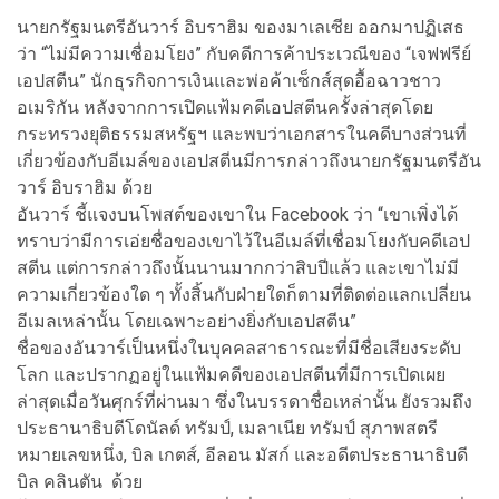
นายกรัฐมนตรีอันวาร์ อิบราฮิม ของมาเลเซีย ออกมาปฏิเสธ
ว่า “ไม่มีความเชื่อมโยง” กับคดีการค้าประเวณีของ “เจฟฟรีย์
เอปสตีน” นักธุรกิจการเงินและพ่อค้าเซ็กส์สุดอื้อฉาวชาว
อเมริกัน หลังจากการเปิดแฟ้มคดีเอปสตีนครั้งล่าสุดโดย
กระทรวงยุติธรรมสหรัฐฯ และพบว่าเอกสารในคดีบางส่วนที่
เกี่ยวข้องกับอีเมล์ของเอปสตีนมีการกล่าวถึงนายกรัฐมนตรีอัน
วาร์ อิบราฮิม ด้วย
อันวาร์ ชี้แจงบนโพสต์ของเขาใน Facebook ว่า “เขาเพิ่งได้
ทราบว่ามีการเอ่ยชื่อของเขาไว้ในอีเมล์ที่เชื่อมโยงกับคดีเอป
สตีน แต่การกล่าวถึงนั้นนานมากกว่าสิบปีแล้ว และเขาไม่มี
ความเกี่ยวข้องใด ๆ ทั้งสิ้นกับฝ่ายใดก็ตามที่ติดต่อแลกเปลี่ยน
อีเมลเหล่านั้น โดยเฉพาะอย่างยิ่งกับเอปสตีน”
ชื่อของอันวาร์เป็นหนึ่งในบุคคลสาธารณะที่มีชื่อเสียงระดับ
โลก และปรากฏอยู่ในแฟ้มคดีของเอปสตีนที่มีการเปิดเผย
ล่าสุดเมื่อวันศุกร์ที่ผ่านมา ซึ่งในบรรดาชื่อเหล่านั้น ยังรวมถึง
ประธานาธิบดีโดนัลด์ ทรัมป์, เมลาเนีย ทรัมป์ สุภาพสตรี
หมายเลขหนึ่ง, บิล เกตส์, อีลอน มัสก์ และอดีตประธานาธิบดี
บิล คลินตัน ด้วย