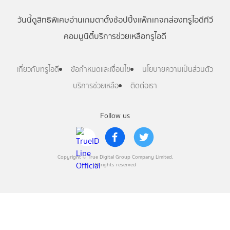
วันนี้
ดู
สิทธิพิเศษ
อ่าน
เกม
ตาตั้ง
ช้อปปิ้ง
แพ็กเกจ
กล่องทรูไอดีทีวี
คอมมูนิตี้
บริการช่วยเหลือทรูไอดี
เกี่ยวกับทรูไอดี
ข้อกำหนดและเงื่อนไข
นโยบายความเป็นส่วนตัว
บริการช่วยเหลือ
ติดต่อเรา
Follow us
Copyright © True Digital Group Company Limited.
All rights reserved