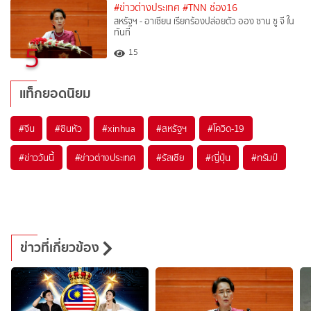
#ข่าวต่างประเทศ
#TNN ช่อง16
สหรัฐฯ - อาเซียน เรียกร้องปล่อยตัว ออง ซาน ซู จี ใน
ทันที
5
15
แท็กยอดนิยม
#
จีน
#
ซินหัว
#
xinhua
#
สหรัฐฯ
#
โควิด-19
#
ข่าววันนี้
#
ข่าวต่างประเทศ
#
รัสเซีย
#
ญี่ปุ่น
#
ทรัมป์
ข่าวที่เกี่ยวข้อง