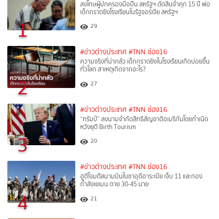
ลงโทษผู้ปกครองมือปืน สหรัฐฯ ตัดสินจำคุก 15 ปี พ่อ
เด็กกราดยิงโรงเรียนในรัฐจอร์เจีย สหรัฐฯ
1
29
#ข่าวต่างประเทศ
#TNN ช่อง16
ความจริงที่น่ากลัว เด็กกราดยิงในโรงเรียนเกิดบ่อยขึ้น
ทั่วโลก สาเหตุเกิดจากอะไร?
2
27
#ข่าวต่างประเทศ
#TNN ช่อง16
“ทรัมป์” ลงนามจำกัดสิทธิสัญชาติอเมริกันโดยกำเนิด
หวังยุติ Birth Tourism
3
20
#ข่าวต่างประเทศ
#TNN ช่อง16
ฮูตีโจมตีสนามบินในซาอุดีอาระเบีย เจ็บ 11 และกอง
กำลังเยเมน ตาย 30-45 นาย
4
21