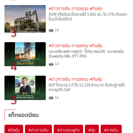
#ข่าวการเงิน การลงทุน
#ทันหุ้น
ASW ครึ่งปีแรกโกยรายได้ 5,691 ลบ. โต 57% เดินหน้า
โอนบิ๊กโปรเจ็กต์
3
12
#ข่าวการเงิน การลงทุน
#ทันหุ้น
บล.เอเซีย พลัส กลยุทธ์ “ตั้งรับ-หลบภัย” แนะสอยหุ้น
ปันผลเด่น BBL-PTT-PR9
4
12
#ข่าวการเงิน การลงทุน
#ทันหุ้น
BCP ไตรมาส 2 กำไร 12,239 ล้านบาท เริ่มรับรู้รายได้
จากธุรกิจ SAF
5
11
แท็กยอดนิยม
#
ทันหุ้น
#
ข่าวการเงิน
#
ข่าวเศรษฐกิจ
#
หุ้น
#
การเงิน