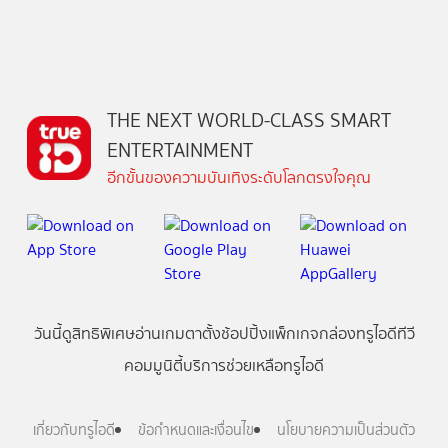
THE NEXT WORLD-CLASS SMART
ENTERTAINMENT
อีกขั้นของความบันเทิงระดับโลกตรงใจคุณ
วันนี้
ดู
สิทธิพิเศษ
อ่าน
เกม
ตาตั้ง
ช้อปปิ้ง
แพ็กเกจ
กล่องทรูไอดีทีวี
คอมมูนิตี้
บริการช่วยเหลือทรูไอดี
เกี่ยวกับทรูไอดี
ข้อกำหนดและเงื่อนไข
นโยบายความเป็นส่วนตัว