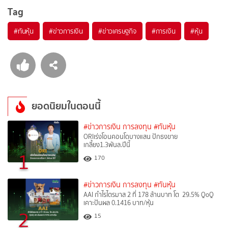
Tag
#
ทันหุ้น
#
ข่าวการเงิน
#
ข่าวเศรษฐกิจ
#
การเงิน
#
หุ้น
ยอดนิยมในตอนนี้
#ข่าวการเงิน การลงทุน
#ทันหุ้น
ORIเร่งโอนคอนโดบางแสน ปักธงขาย
เกลี้ยง1.3พันล.ปีนี้
1
170
#ข่าวการเงิน การลงทุน
#ทันหุ้น
AAI กำไรไตรมาส 2 ที่ 178 ล้านบาท โต 29.5% QoQ
เคาะปันผล 0.1416 บาท/หุ้น
2
15