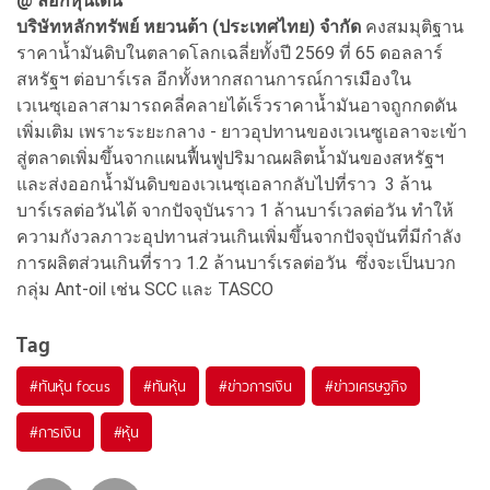
@
ล็อกหุ้นเด่น
บริษัทหลักทรัพย์ หยวนต้า (ประเทศไทย) จำกัด
คงสมมุติฐาน
ราคาน้ำมันดิบในตลาดโลกเฉลี่ยทั้งปี 2569 ที่ 65 ดอลลาร์
สหรัฐฯ ต่อบาร์เรล อีกทั้งหากสถานการณ์การเมืองใน
เวเนซุเอลาสามารถคลี่คลายได้เร็วราคาน้ำมันอาจถูกกดดัน
เพิ่มเติม เพราะระยะกลาง - ยาวอุปทานของเวเนซูเอลาจะเข้า
สู่ตลาดเพิ่มขึ้นจากแผนฟื้นฟูปริมาณผลิตน้ำมันของสหรัฐฯ
และส่งออกน้ำมันดิบของเวเนซุเอลากลับไปที่ราว 3 ล้าน
บาร์เรลต่อวันได้ จากปัจจุบันราว 1 ล้านบาร์เวลต่อวัน ทำให้
ความกังวลภาวะอุปทานส่วนเกินเพิ่มขึ้นจากปัจจุบันที่มีกำลัง
การผลิตส่วนเกินที่ราว 1.2 ล้านบาร์เรลต่อวัน ซึ่งจะเป็นบวก
กลุ่ม Ant-oil เช่น SCC และ TASCO
Tag
#
ทันหุ้น focus
#
ทันหุ้น
#
ข่าวการเงิน
#
ข่าวเศรษฐกิจ
#
การเงิน
#
หุ้น