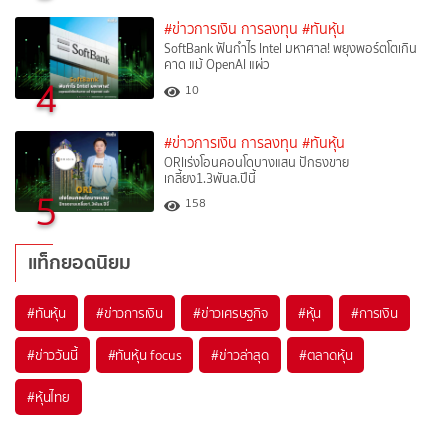
#ข่าวการเงิน การลงทุน
#ทันหุ้น
SoftBank ฟันกำไร Intel มหาศาล! พยุงพอร์ตโตเกิน
คาด แม้ OpenAI แผ่ว
4
10
#ข่าวการเงิน การลงทุน
#ทันหุ้น
ORIเร่งโอนคอนโดบางแสน ปักธงขาย
เกลี้ยง1.3พันล.ปีนี้
5
158
แท็กยอดนิยม
#
ทันหุ้น
#
ข่าวการเงิน
#
ข่าวเศรษฐกิจ
#
หุ้น
#
การเงิน
#
ข่าววันนี้
#
ทันหุ้น focus
#
ข่าวล่าสุด
#
ตลาดหุ้น
#
หุ้นไทย