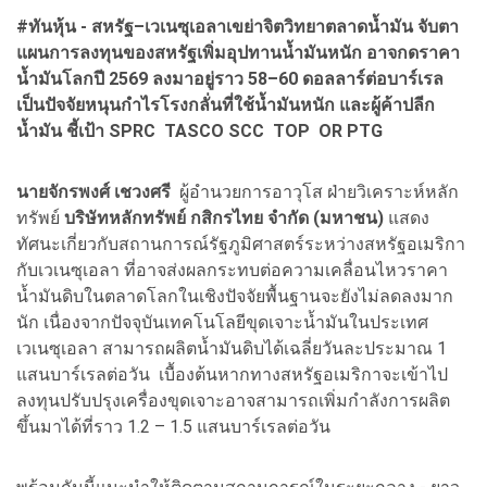
#ทันหุ้น - สหรัฐ–เวเนซุเอลาเขย่าจิตวิทยาตลาดน้ำมัน จับตา
แผนการลงทุนของสหรัฐเพิ่มอุปทานน้ำมันหนัก อาจกดราคา
น้ำมันโลกปี 2569 ลงมาอยู่ราว 58–60 ดอลลาร์ต่อบาร์เรล
เป็นปัจจัยหนุนกำไรโรงกลั่นที่ใช้น้ำมันหนัก และผู้ค้าปลีก
น้ำมัน ชี้เป้า SPRC TASCO SCC TOP OR PTG
นายจักรพงศ์ เชวงศรี
ผู้อำนวยการอาวุโส ฝ่ายวิเคราะห์หลัก
ทรัพย์
บริษัทหลักทรัพย์ กสิกรไทย จำกัด (มหาชน)
แสดง
ทัศนะเกี่ยวกับสถานการณ์รัฐภูมิศาสตร์ระหว่างสหรัฐอเมริกา
กับเวเนซุเอลา ที่อาจส่งผลกระทบต่อความเคลื่อนไหวราคา
น้ำมันดิบในตลาดโลกในเชิงปัจจัยพื้นฐานจะยังไม่ลดลงมาก
นัก เนื่องจากปัจจุบันเทคโนโลยีขุดเจาะน้ำมันในประเทศ
เวเนซุเอลา สามารถผลิตน้ำมันดิบได้เฉลี่ยวันละประมาณ 1
แสนบาร์เรลต่อวัน เบื้องต้นหากทางสหรัฐอเมริกาจะเข้าไป
ลงทุนปรับปรุงเครื่องขุดเจาะอาจสามารถเพิ่มกำลังการผลิต
ขึ้นมาได้ที่ราว 1.2 – 1.5 แสนบาร์เรลต่อวัน