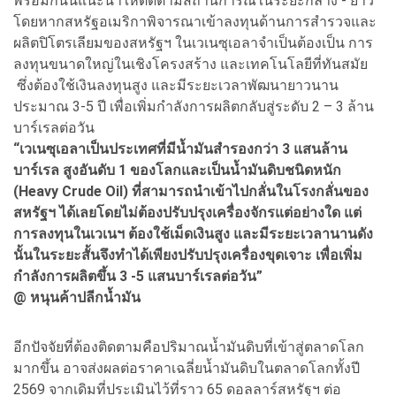
พร้อมกันนี้แนะนำให้ติดตามสถานการณ์ในระยะกลาง - ยาว
โดยหากสหรัฐอเมริกาพิจารณาเข้าลงทุนด้านการสำรวจและ
ผลิตปิโตรเลียมของสหรัฐฯ ในเวเนซุเอลาจำเป็นต้องเป็น การ
ลงทุนขนาดใหญ่ในเชิงโครงสร้าง และเทคโนโลยีที่ทันสมัย
ซึ่งต้องใช้เงินลงทุนสูง และมีระยะเวลาพัฒนายาวนาน
ประมาณ 3-5 ปี เพื่อเพิ่มกำลังการผลิตกลับสู่ระดับ 2 – 3 ล้าน
บาร์เรลต่อวัน
“เวเนซุเอลาเป็นประเทศที่มีน้ำมันสำรองกว่า 3 แสนล้าน
บาร์เรล สูงอันดับ 1 ของโลกและเป็นน้ำมันดิบชนิดหนัก
(Heavy Crude Oil) ที่สามารถนำเข้าไปกลั่นในโรงกลั่นของ
สหรัฐฯ ได้เลยโดยไม่ต้องปรับปรุงเครื่องจักรแต่อย่างใด แต่
การลงทุนในเวเนฯ ต้องใช้เม็ดเงินสูง และมีระยะเวลานานดัง
นั้นในระยะสั้นจึงทำได้เพียงปรับปรุงเครื่องขุดเจาะ เพื่อเพิ่ม
กำลังการผลิตขึ้น 3 -5 แสนบาร์เรลต่อวัน”
@
หนุนค้าปลีกน้ำมัน
อีกปัจจัยที่ต้องติดตามคือปริมาณน้ำมันดิบที่เข้าสู่ตลาดโลก
มากขึ้น อาจส่งผลต่อราคาเฉลี่ยน้ำมันดิบในตลาดโลกทั้งปี
2569 จากเดิมที่ประเมินไว้ที่ราว 65 ดอลลาร์สหรัฐฯ ต่อ