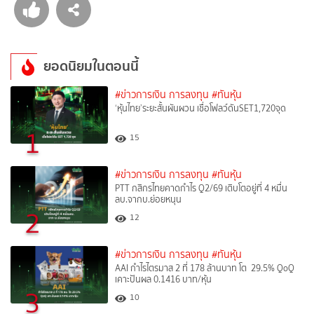
ยอดนิยมในตอนนี้
#ข่าวการเงิน การลงทุน
#ทันหุ้น
‘หุ้นไทย’ระยะสั้นผันผวน เชื่อโฟลว์ดันSET1,720จุด
1
15
#ข่าวการเงิน การลงทุน
#ทันหุ้น
PTT กสิกรไทยคาดกำไร Q2/69 เติบโตอยู่ที่ 4 หมื่น
ลบ.จากบ.ย่อยหนุน
2
12
#ข่าวการเงิน การลงทุน
#ทันหุ้น
AAI กำไรไตรมาส 2 ที่ 178 ล้านบาท โต 29.5% QoQ
เคาะปันผล 0.1416 บาท/หุ้น
3
10