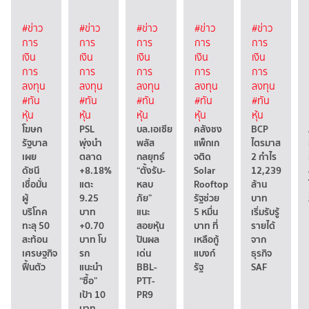
#ข่าว
#ข่าว
#ข่าว
#ข่าว
#ข่าว
การ
การ
การ
การ
การ
เงิน
เงิน
เงิน
เงิน
เงิน
การ
การ
การ
การ
การ
ลงทุน
ลงทุน
ลงทุน
ลงทุน
ลงทุน
#ทัน
#ทัน
#ทัน
#ทัน
#ทัน
หุ้น
หุ้น
หุ้น
หุ้น
หุ้น
โฆษก
PSL
บล.เอเซีย
คลังชง
BCP
รัฐบาล
พุ่งนำ
พลัส
แพ็กเก
ไตรมาส
เผย
ตลาด
กลยุทธ์
จติด
2 กำไร
ดัชนี
+8.18%
“ตั้งรับ-
Solar
12,239
เชื่อมั่น
แตะ
หลบ
Rooftop
ล้าน
ผู้
9.25
ภัย”
รัฐช่วย
บาท
บริโภค
บาท
แนะ
5 หมื่น
เริ่มรับรู้
ทะลุ 50
+0.70
สอยหุ้น
บาท ที่
รายได้
สะท้อน
บาท โบ
ปันผล
เหลือกู้
จาก
เศรษฐกิจ
รก
เด่น
แบงก์
ธุรกิจ
ฟื้นตัว
แนะนำ
BBL-
รัฐ
SAF
“ซื้อ”
PTT-
เป้า 10
PR9
บาท