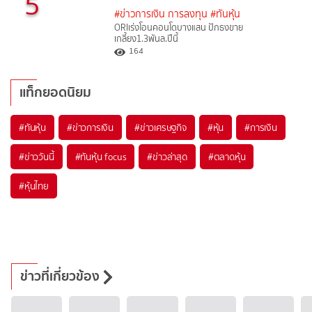
5
#ข่าวการเงิน การลงทุน
#ทันหุ้น
ORIเร่งโอนคอนโดบางแสน ปักธงขาย
เกลี้ยง1.3พันล.ปีนี้
164
แท็กยอดนิยม
#
ทันหุ้น
#
ข่าวการเงิน
#
ข่าวเศรษฐกิจ
#
หุ้น
#
การเงิน
#
ข่าววันนี้
#
ทันหุ้น focus
#
ข่าวล่าสุด
#
ตลาดหุ้น
#
หุ้นไทย
ข่าวที่เกี่ยวข้อง