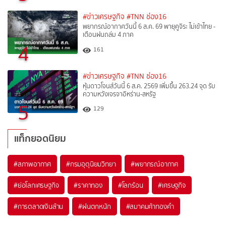
#ข่าวเศรษฐกิจ
#TNN ช่อง16
พยากรณ์อากาศวันนี้ 6 ส.ค. 69 พายุคูจิระ ไม่เข้าไทย -
เตือนฝนถล่ม 4 ภาค
4
161
#ข่าวเศรษฐกิจ
#TNN ช่อง16
หุ้นดาวโจนส์วันนี้ 6 ส.ค. 2569 เพิ่มขึ้น 263.24 จุด รับ
ความหวังเจรจาอิหร่าน-สหรัฐ
5
129
แท็กยอดนิยม
#
สภาพอากาศ
#
กรมอุตุนิยมวิทยา
#
พยากรณ์อากาศ
#
ย่อโลกเศรษฐกิจ
#
ราคาทอง
#
โลกร้อน
#
เศรษฐกิจ
#
การตลาดเงินล้าน
#
ฝนตกหนัก
#
สมาคมค้าทองคำ