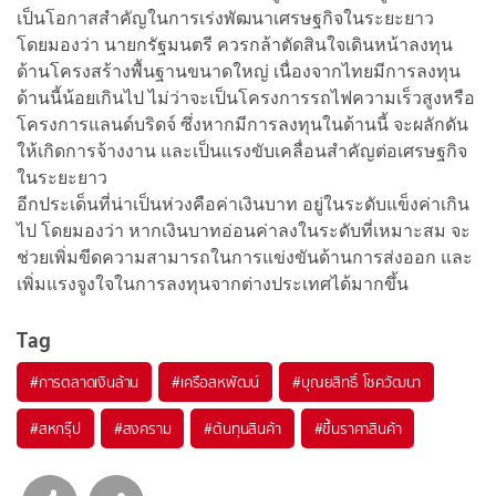
เป็นโอกาสสำคัญในการเร่งพัฒนาเศรษฐกิจในระยะยาว
โดยมองว่า นายกรัฐมนตรี ควรกล้าตัดสินใจเดินหน้าลงทุน
ด้านโครงสร้างพื้นฐานขนาดใหญ่ เนื่องจากไทยมีการลงทุน
ด้านนี้น้อยเกินไป ไม่ว่าจะเป็นโครงการรถไฟความเร็วสูงหรือ
โครงการแลนด์บริดจ์ ซึ่งหากมีการลงทุนในด้านนี้ จะผลักดัน
ให้เกิดการจ้างงาน และเป็นแรงขับเคลื่อนสำคัญต่อเศรษฐกิจ
ในระยะยาว
อีกประเด็นที่น่าเป็นห่วงคือค่าเงินบาท อยู่ในระดับแข็งค่าเกิน
ไป โดยมองว่า หากเงินบาทอ่อนค่าลงในระดับที่เหมาะสม จะ
ช่วยเพิ่มขีดความสามารถในการแข่งขันด้านการส่งออก และ
เพิ่มแรงจูงใจในการลงทุนจากต่างประเทศได้มากขึ้น
Tag
#
การตลาดเงินล้าน
#
เครือสหพัฒน์
#
บุณยสิทธิ์ โชควัฒนา
#
สหกรุ๊ป
#
สงคราม
#
ต้นทุนสินค้า
#
ขึ้นราคาสินค้า