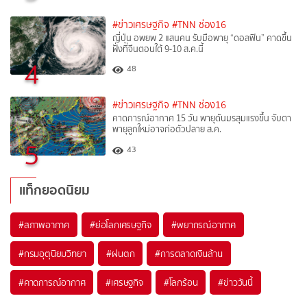
#ข่าวเศรษฐกิจ
#TNN ช่อง16
ญี่ปุ่น อพยพ 2 แสนคน รับมือพายุ “ดอลฟิน” คาดขึ้น
ฝั่งที่จีนตอนใต้ 9-10 ส.ค.นี้
4
48
#ข่าวเศรษฐกิจ
#TNN ช่อง16
คาดการณ์อากาศ 15 วัน พายุดันมรสุมแรงขึ้น จับตา
พายุลูกใหม่อาจก่อตัวปลาย ส.ค.
5
43
แท็กยอดนิยม
#
สภาพอากาศ
#
ย่อโลกเศรษฐกิจ
#
พยากรณ์อากาศ
#
กรมอุตุนิยมวิทยา
#
ฝนตก
#
การตลาดเงินล้าน
#
คาดการณ์อากาศ
#
เศรษฐกิจ
#
โลกร้อน
#
ข่าววันนี้