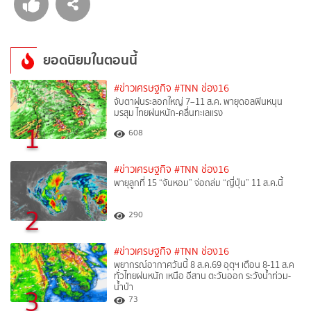
ยอดนิยมในตอนนี้
#ข่าวเศรษฐกิจ
#TNN ช่อง16
จับตาฝนระลอกใหญ่ 7–11 ส.ค. พายุดอลฟินหนุน
มรสุม ไทยฝนหนัก-คลื่นทะเลแรง
1
608
#ข่าวเศรษฐกิจ
#TNN ช่อง16
พายุลูกที่ 15 “จันหอม” จ่อถล่ม “ญี่ปุ่น” 11 ส.ค.นี้
2
290
#ข่าวเศรษฐกิจ
#TNN ช่อง16
พยากรณ์อากาศวันนี้ 8 ส.ค.69 อุตุฯ เตือน 8-11 ส.ค
ทั่วไทยฝนหนัก เหนือ อีสาน ตะวันออก ระวังน้ำท่วม-
น้ำป่า
3
73