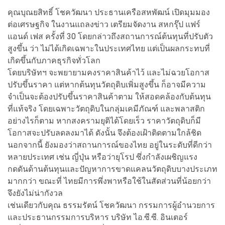
คุณบุณยสิทธิ์ โชควัฒนา ประธานเครือสหพัฒน์ เปิดมุมมอง
ต่อเศรษฐกิจ ในงานแถลงข่าว เตรียมจัดงาน สหกรุ๊ป แฟร์
แอนด์ เฟส ครั้งที่ 30 โดยกล่าวถึงสถานการณ์ต้นทุนที่ปรับตัว
สูงขึ้น ว่า ไม่ได้เกิดเฉพาะในประเทศไทย แต่เป็นผลกระทบที่
เกิดขึ้นกับภาคธุรกิจทั่วโลก
โดยบริษัทฯ จะพยายามคงราคาสินค้าไว้ และไม่ฉวยโอกาส
ปรับขึ้นราคา แต่หากต้นทุนวัตถุดิบเพิ่มสูงขึ้น ก็อาจมีความ
จำเป็นจะต้องปรับขึ้นราคาสินค้าตาม ให้สอดคล้องกับต้นทุน
ที่แท้จริง โดยเฉพาะวัตถุดิบในกลุ่มเคมีภัณฑ์ และพลาสติก
อย่างไรก็ตาม หากสงครามยุติได้โดยเร็ว ราคาวัตถุดิบก็มี
โอกาสจะปรับลดลงมาได้ ดังนั้น จึงต้องเฝ้าติดตามใกล้ชิด
นอกจากนี้ ยังมองว่าสถานการณ์ของไทย อยู่ในระดับที่ดีกว่า
หลายประเทศ เช่น ญี่ปุ่น หรือว่ายุโรป ซึ่งกำลังเผชิญแรง
กดดันด้านต้นทุนและปัญหาการขาดแคลนวัตถุดิบบางประเภท
มากกว่า ขณะที่ ไทยมีการพึ่งพาหรือใช้ในสัดส่วนที่น้อยกว่า
จึงยังไม่น่ากังวล
เช่นเดียวกับคุณ ธรรมรัตน์ โชควัฒนา กรรมการผู้อำนวยการ
และประธานกรรมการบริหาร บริษัท ไอ.ซี.ซี. อินเตอร์