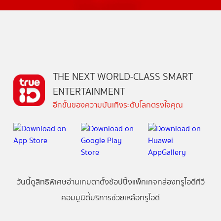
THE NEXT WORLD-CLASS SMART
ENTERTAINMENT
อีกขั้นของความบันเทิงระดับโลกตรงใจคุณ
วันนี้
ดู
สิทธิพิเศษ
อ่าน
เกม
ตาตั้ง
ช้อปปิ้ง
แพ็กเกจ
กล่องทรูไอดีทีวี
คอมมูนิตี้
บริการช่วยเหลือทรูไอดี