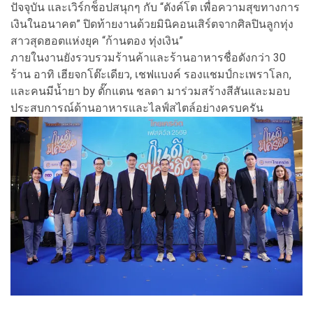
ปัจจุบัน และเวิร์กช็อปสนุกๆ กับ “ตังค์โต เพื่อความสุขทางการ
เงินในอนาคต” ปิดท้ายงานด้วยมินิคอนเสิร์ตจากศิลปินลูกทุ่ง
สาวสุดฮอตแห่งยุค “ก้านตอง ทุ่งเงิน”
ภายในงานยังรวบรวมร้านค้าและร้านอาหารชื่อดังกว่า 30
ร้าน อาทิ เฮียจกโต๊ะเดียว, เชฟแบงค์ รองแชมป์กะเพราโลก,
และคนมีน้ำยา by ตั๊กแตน ชลดา มาร่วมสร้างสีสันและมอบ
ประสบการณ์ด้านอาหารและไลฟ์สไตล์อย่างครบครัน