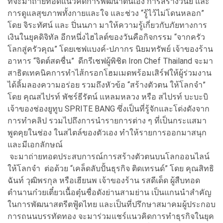
ที่จะมาถ่ายทอดแนวคิดการพัฒนาตนเอง การสร้างวินัย และ
การดูแลสุขภาพทั้งกายและใจ และช่วง “รู้ไว้ไม่โดนหลอก”
โดย จิระทัศน์ และ ปิ่นนภา มาให้ความรู้เกี่ยวกับภัยทางการ
เงินในยุคดิจิทัล อีกหนึ่งไฮไลต์ของวันคือกิจกรรม “จากครัว
โลกสู่ครัวคุณ” โดยเชฟแบงค์-ปภากร นิยมทรัพย์ เจ้าของร้าน
อาหาร “จิตต์สดชื่น” ดีกรีเชฟผู้พิชิต Iron Chef Thailand จะมา
สาธิตเทคนิคการทำไส้กรอกโฮมเมดพร้อมเสิร์ฟให้ผู้ร่วมงาน
ได้ลิ้มลองความอร่อย รวมถึงหัวข้อ “สร้างตัวตน ให้โลกจำ”
โดย คุณสไปรท์ พัชร์ธีรัตน์ แหลมหลวง หรือ สไปรท์ บะบะบิ
เจ้าของช่องยูทูบ SPRITE BANG ซึ่งเป็นที่รู้จักและโด่งดังจาก
การทำคลิป รวมไปถึงการนำรายการต่าง ๆ ที่เป็นกระแสมา
พูดคุยในช่อง ในสไตล์ของตัวเอง ทำให้รายการออกมาสนุก
และมีเอกลักษณ์
จะมาถ่ายทอดประสบการณ์การสร้างตัวตนบนโลกออนไลน์
ให้โลกจำ ต่อด้วย “เคล็ดลับปั้นธุรกิจ ติดเทรนด์” โดย คุณสิทธิ
ฉันท์ วุฒิพรกุล หรือเฮียนพ เจ้าของร้าน รสดีเด็ด ผู้สืบทอด
ตำนานก๋วยเตี๋ยวเนื้อตุ๋นชื่อดังย่านสามย่าน เป็นแกนนำสำคัญ
ในการพัฒนาสตรีตฟู้ดไทย และเป็นที่ปรึกษาสมาคมผู้ประกอบ
การถนนบรรทัดทอง จะมาร่วมแชร์แนวคิดการทำธุรกิจในยุค