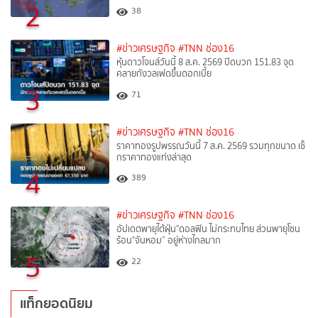
2
38
#ข่าวเศรษฐกิจ
#TNN ช่อง16
หุ้นดาวโจนส์วันนี้ 8 ส.ค. 2569 ปิดบวก 151.83 จุด
คลายกังวลเฟดขึ้นดอกเบี้ย
3
71
#ข่าวเศรษฐกิจ
#TNN ช่อง16
ราคาทองรูปพรรณวันนี้ 7 ส.ค. 2569 รวมทุกขนาด เช็
กราคาทองแท่งล่าสุด
4
389
#ข่าวเศรษฐกิจ
#TNN ช่อง16
อัปเดตพายุไต้ฝุ่น"ดอลฟิน ไม่กระทบไทย ส่วนพายุโซน
ร้อน"จันหอม” อยู่ห่างไกลมาก
5
22
แท็กยอดนิยม