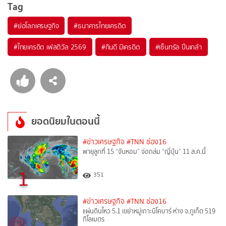
Tag
#
ย่อโลกเศรษฐกิจ
#
ธนาคารไทยเครดิต
#
ไทยเครดิต เฟสติวัล 2569
#
กินดี มีเครดิต
#
เซ็นทรัล ปิ่นเกล้า
ยอดนิยมในตอนนี้
#ข่าวเศรษฐกิจ
#TNN ช่อง16
พายุลูกที่ 15 “จันหอม” จ่อถล่ม “ญี่ปุ่น” 11 ส.ค.นี้
1
351
#ข่าวเศรษฐกิจ
#TNN ช่อง16
แผ่นดินไหว 5.1 เขย่าหมู่เกาะนิโคบาร์ ห่าง จ.ภูเก็ต 519
กิโลเมตร