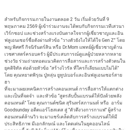
สำหรับกิจกรรมภายในงานตลอด 2 วัน เริ่มด้วยวันที่ 9
พฤษภาคม 2569 ผู้เข้าร่วมงานจะได้พบกับกิจกรรมเวทีเสวนา
เวิร์กชอป และช่วงสร้างแรงบันดาลใจจากผู้เชี่ยวชาญและอิน
ฟลูเอนเซอร์ชื่อดังผ่านหัวข้อ “วางตัวยังไงให้ได้ใจ Gen Z” โดย
พญ.พิศศรี กิจนิรันดร์สิน หรือ Dr.Mom แพทย์ผู้เชี่ยวชาญด้าน
เวชศาสตร์ครอบครัว ผู้มีประสบการณ์ดูแลผู้ป่วยหลากหลาย
ช่วงวัย ร่วมถ่ายทอดแนวคิดการสื่อสารและการสร้างตัวตนใน
ยุคดิจิทัล ต่อด้วยหัวข้อ “สร้างไวรัล ที่ใครก็เลียนแบบไม่ได้”
โดย คุณหยาดพิรุณ ปู่หลุ่น ยูทูปเบอร์และอินฟลูเอนเซอร์สาย
ฮา
ที่จะมาเผยเทคนิคการสร้างคอนเทนต์ การสื่อสารให้แตกต่าง
และเป็นที่จดจำ และหัวข้อ “สูตรลับปั้นแบรนด์ให้ปังด้วยพลัง
คอนเทนต์” โดย คุณกานต์ชนิต สุรินทร์สภานนท์ หรือ อาร์ม
Goodsunday อดีตแอร์โฮสเตส สู่ "ตัวตึงวงการกาแฟ" ผู้สร้าง
คอนเทนต์ล้านวิว จะมาแชร์เคล็ดลับการสร้างแบรนด์ให้มี
ประสิทธิภาพ มีเอกลักษณ์ และโดดเด่นในยุคออนไลน์