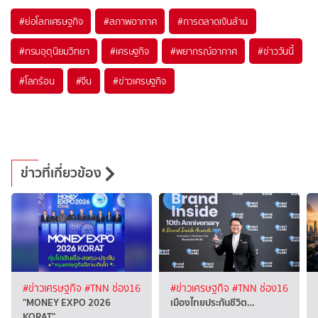
#
ย่อโลกเศรษฐกิจ
#
สภาพอากาศ
#
การตลาดเงินล้าน
#
กรมอุตุนิยมวิทยา
#
เศรษฐกิจ
#
พยากรณ์อากาศ
#
ข่าววันนี้
#
โลกร้อน
#
จีน
#
ข่าวเศรษฐกิจ
ข่าวที่เกี่ยวข้อง
#ข่าวเศรษฐกิจ
#TNN ช่อง16
#ข่าวเศรษฐกิจ
#TNN ช่อง16
"MONEY EXPO 2026
เมืองไทยประกันชีวิต…
KORAT"…