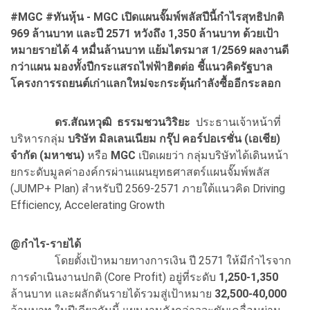
#MGC #
ทันหุ้น - MGC
เปิดแผนจั๊มพ์พลัสปีนี้กำไรสุทธิปกติ
969 ล้านบาท และปี 2571 หวังถึง 1,
350 ล้านบาท ด้วยเป้า
หมายรายได้ 4 หมื่นล้านบาท แย้มไตรมาส 1/2569 ผลงานดี
กว่าแผน มองทั้งปีกระแสรถไฟฟ้าฮิตต่อ ชี้แนวคิดรัฐบาล
โครงการรถยนต์เก่าแลกใหม่จะกระตุ้นกำลังซื้ออีกระลอก
ดร.สัณหวุฒิ ธรรมชวนวิริยะ
ประธานเจ้าหน้าที่
บริหารกลุ่ม
บริษัท มิลเลนเนียม กรุ๊ป คอร์ปอเรชั่น (เอเชีย)
จำกัด (มหาชน)
หรือ
MGC
เปิดเผยว่า กลุ่มบริษัทได้เดินหน้า
ยกระดับมูลค่าองค์กรผ่านแผนยุทธศาสตร์แผนจั๊มพ์พลัส
(JUMP+ Plan) สำหรับปี 2569-2571 ภายใต้แนวคิด Driving
Efficiency, Accelerating Growth
@
กำไร-รายได้
โดยตั้งเป้าหมายทางการเงิน ปี 2571 ให้มีกำไรจาก
การดำเนินงานปกติ (Core Profit) อยู่ที่ระดับ
1,250-1,350
ล้านบาท และผลักดันรายได้รวมสู่เป้าหมาย
32,500-40,000