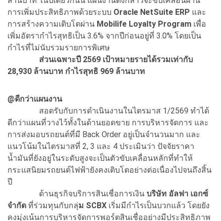
ล้านบาท ในปีเดียวกันนี้ แผนงานดังกล่าวจะขับเคลื่อนผ่าน
การเพิ่มประสิทธิภาพด้วยระบบ
Oracle NetSuite ERP
และ
การสร้างความเติบโตผ่าน
Mobilife Loyalty Program
เพื่อ
เพิ่มอัตรากำไรสุทธิเป็น 3.6% จากปีก่อนอยู่ที่ 3.0% โดยเป็น
กำไรที่ไม่นับรวมรายการพิเศษ
ส่วนเฉพาะปี 2569 เป้าหมายรายได้รวมเท่ากับ
28,930 ล้านบาท กำไรสุทธิ 969 ล้านบาท
@
ดีกว่าแผนงาน
สอดรับกับการดำเนินงานในไตรมาส 1/2569 ทำได้
ดีกว่าแผนที่วางไว้ทั้งในด้านยอดขาย การบริหารจัดการ และ
การส่งมอบรถยนต์ที่มี Back Order อยู่เป็นจำนวนมาก และ
แนวโน้มในไตรมาสที่ 2, 3 และ 4 ประเมินว่า ปัจจัยราคา
น้ำมันที่ยังอยู่ในระดับสูงจะเป็นตัวขับเคลื่อนหลักที่ทำให้
กระแสนิยมรถยนต์ไฟฟ้ายังคงเติบโตอย่างต่อเนื่องไปจนถึงสิ้น
ปี
ด้านธุรกิจบริการสินเชื่อการเงิน
บริษัท อัลฟา เอกซ์
จำกัด
ที่ร่วมทุนกับกลุ่
ม SCBX
เริ่มมีกำไรเป็นบวกแล้ว โดยยัง
คงมุ่งเน้นการบริหารจัดการพอร์ตสินเชื่ออย่างมีประสิทธิภาพ