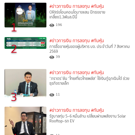
#ข่าวการเงิน การลงทุน
#ทันหุ้น
ORIเร่งโอนคอนโดบางแสน ปักธงขาย
เกลี้ยง1.3พันล.ปีนี้
1
196
#ข่าวการเงิน การลงทุน
#ทันหุ้น
2
การซื้อขายหุ้นของผู้บริหาร บจ. ประจำวันที่ 7 สิงหาคม
2569
39
#ข่าวการเงิน การลงทุน
#ทันหุ้น
“ภราดร”ยัน “ไทยเที่ยวไทยพลัส” ใช้เงินกู้ฉุกเฉินได้ ช่วย
ธุรกิจรายเล็ก
3
11
#ข่าวการเงิน การลงทุน
#ทันหุ้น
รัฐบาลทุ่ม 5–6 หมื่นล้าน เปลี่ยนผ่านพลังงาน Solar
Rooftop–รถ EV