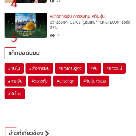
4
11
#ข่าวการเงิน การลงทุน
#ทันหุ้น
บัวหลวงเจาะ Q2/69 หุ้นรับเหมา “CK-STECON” รอย่อ
สะสม
5
10
แท็กยอดนิยม
#
ทันหุ้น
#
ข่าวการเงิน
#
ข่าวเศรษฐกิจ
#
หุ้น
#
ข่าววันนี้
#
การเงิน
#
ตลาดหุ้น
#
ข่าวล่าสุด
#
ทันหุ้น focus
#
หุ้นไทย
ข่าวที่เกี่ยวข้อง