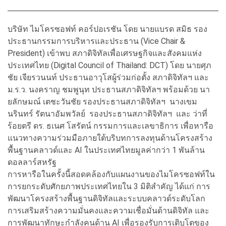
บริษัท ไมโครซอฟท์ คอร์ปอเรชัน โดย นายแบรด สมิธ รอง
ประธานกรรมการบริหารและประธาน (Vice Chair &
President) เข้าพบ สภาดิจิทัลเพื่อเศรษฐกิจและสังคมแห่ง
ประเทศไทย (Digital Council of Thailand: DCT) โดย นายศุภ
ชัย เจียรวนนท์ ประธานอาวุโสผู้ร่วมก่อตั้ง สภาดิจิทัลฯ และ
ม.ร.ว. นงคราญ ชมพูนุท ประธานสภาดิจิทัลฯ พร้อมด้วย นา
ยลักษมณ์ เตชะวันชัย รองประธานสภาดิจิทัลฯ นางเขม
นรินทร์ รัตนาอัมพวัลย์ รองประธานสภาดิจิทัลฯ และ ว่าที่
ร้อยตรี ดร. ธเนศ โสรัตน์ กรรมการและเลขาธิการ เพื่อหารือ
แนวทางความร่วมมือภายใต้บริบทการลงทุนด้านโครงสร้าง
พื้นฐานคลาวด์และ AI ในประเทศไทยมูลค่ากว่า 1 พันล้าน
ดอลลาร์สหรัฐ
การหารือในครั้งนี้สอดคล้องกับแผนงานของไมโครซอฟท์ใน
การยกระดับศักยภาพประเทศไทยใน 3 มิติสำคัญ ได้แก่ การ
พัฒนาโครงสร้างพื้นฐานดิจิทัลและระบบคลาวด์ระดับโลก
การเสริมสร้างความมั่นคงและความเชื่อมั่นด้านดิจิทัล และ
การพัฒนาทักษะกำลังคนด้าน AI เพื่อรองรับการเติบโตของ