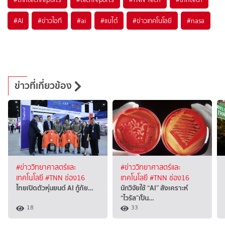
#
AI
#
ข่าวไอที
#
ai
#
แบไต๋
#
ข่าวเทคโนโลยี
#
nasa
ข่าวที่เกี่ยวข้อง
#ข่าววิทยาศาสตร์และ
#ข่าววิทยาศาสตร์และ
เทคโนโลยี
#TNN ช่อง16
เทคโนโลยี
#TNN ช่อง16
ไทยเปิดตัวหุ่นยนต์ AI กู้ภัย…
นักวิจัยใช้ “AI” สังเคราะห์
“ไวรัส”เป็น…
18
33