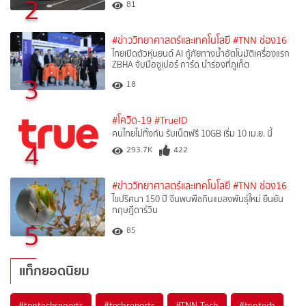
2
81
#ข่าววิทยาศาสตร์และเทคโนโลยี
#TNN ช่อง16
ไทยเปิดตัวหุ่นยนต์ AI กู้ภัยทางน้ำอัตโนมัติเครื่องแรก
ZBHA จับมือซูเปอร์ การ์ด นำร่องที่ภูเก็ต
3
18
#โควิด-19
#TrueID
คนไทยไม่ทิ้งกัน รับเน็ตฟรี 10GB เริ่ม 10 เม.ย. นี้
4
293.7K
422
#ข่าววิทยาศาสตร์และเทคโนโลยี
#TNN ช่อง16
ไขปริศนา 150 ปี จีนพบพืชกินแมลงพันธุ์ใหม่ ยืนยัน
ทฤษฎีดาร์วิน
5
85
แท็กยอดนิยม
#
tnntechreports
#
techreports
#
TNN Tech
#
tnntech