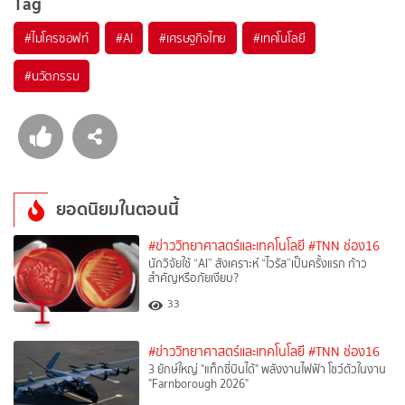
Tag
#
ไมโครซอฟท์
#
AI
#
เศรษฐกิจไทย
#
เทคโนโลยี
#
นวัตกรรม
ยอดนิยมในตอนนี้
#ข่าววิทยาศาสตร์และเทคโนโลยี
#TNN ช่อง16
นักวิจัยใช้ “AI” สังเคราะห์ “ไวรัส”เป็นครั้งแรก ก้าว
สำคัญหรือภัยเงียบ?
1
33
#ข่าววิทยาศาสตร์และเทคโนโลยี
#TNN ช่อง16
3 ยักษ์ใหญ่ "แท็กซี่บินได้" พลังงานไฟฟ้า โชว์ตัวในงาน
"Farnborough 2026"