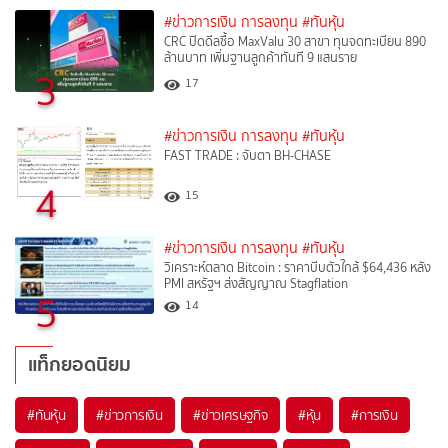
#ข่าวการเงิน การลงทุน
#ทันหุ้น
CRC ปิดดีลซื้อ MaxValu 30 สาขา ทุนจดทะเบียน 890
ล้านบาท เพิ่มฐานลูกค้าทันที 9 แสนราย
3
17
#ข่าวการเงิน การลงทุน
#ทันหุ้น
FAST TRADE : จับตา BH-CHASE
4
15
#ข่าวการเงิน การลงทุน
#ทันหุ้น
วิเคราะห์ตลาด Bitcoin : ราคาบีบตัวใกล้ $64,436 หลัง
PMI สหรัฐฯ ส่งสัญญาณ Stagflation
5
14
แท็กยอดนิยม
#
ทันหุ้น
#
ข่าวการเงิน
#
ข่าวเศรษฐกิจ
#
หุ้น
#
การเงิน