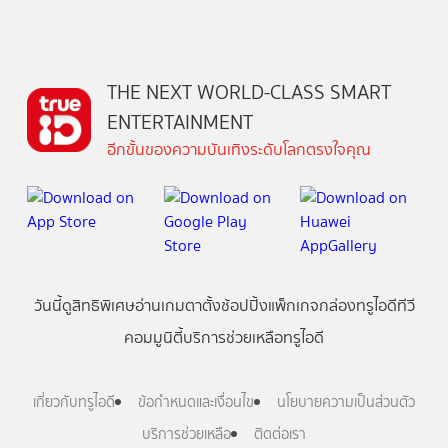
THE NEXT WORLD-CLASS SMART
ENTERTAINMENT
อีกขั้นของความบันเทิงระดับโลกตรงใจคุณ
วันนี้
ดู
สิทธิพิเศษ
อ่าน
เกม
ตาตั้ง
ช้อปปิ้ง
แพ็กเกจ
กล่องทรูไอดีทีวี
คอมมูนิตี้
บริการช่วยเหลือทรูไอดี
เกี่ยวกับทรูไอดี
ข้อกำหนดและเงื่อนไข
นโยบายความเป็นส่วนตัว
บริการช่วยเหลือ
ติดต่อเรา