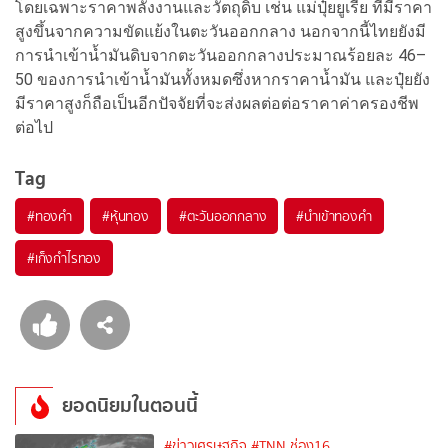
โดยเฉพาะราคาพลังงานและวัตถุดิบ เช่น แม่ปุ๋ยยูเรีย ที่มีราคา
สูงขึ้นจากความขัดแย้งในตะวันออกกลาง นอกจากนี้ไทยยังมี
การนำเข้าน้ำมันดิบจากตะวันออกกลางประมาณร้อยละ 46–
50 ของการนำเข้าน้ำมันทั้งหมดซึ่งหากราคาน้ำมัน และปุ๋ยยัง
มีราคาสูงก็ถือเป็นอีกปัจจัยที่จะส่งผลต่อต่อราคาค่าครองชีพ
ต่อไป
Tag
#
ทองคำ
#
หุ้นทอง
#
ตะวันออกกลาง
#
นำเข้าทองคำ
#
เก็งกำไรทอง
ยอดนิยมในตอนนี้
#ข่าวเศรษฐกิจ
#TNN ช่อง16