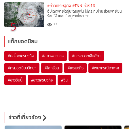
#ข่าวเศรษฐกิจ
#TNN ช่อง16
อัปเดตพายุไต้ฝุ่น"ดอลฟิน ไม่กระทบไทย ส่วนพายุโซน
ร้อน"จันหอม” อยู่ห่างไกลมาก
5
23
แท็กยอดนิยม
#
ย่อโลกเศรษฐกิจ
#
สภาพอากาศ
#
การตลาดเงินล้าน
#
กรมอุตุนิยมวิทยา
#
โลกร้อน
#
เศรษฐกิจ
#
พยากรณ์อากาศ
#
ข่าววันนี้
#
ข่าวเศรษฐกิจ
#
จีน
ข่าวที่เกี่ยวข้อง