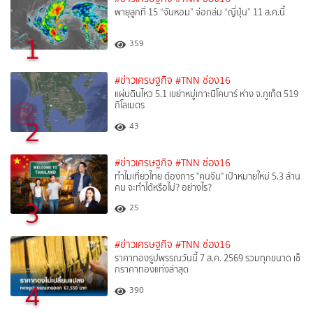
พายุลูกที่ 15 “จันหอม” จ่อถล่ม “ญี่ปุ่น” 11 ส.ค.นี้
1
359
#ข่าวเศรษฐกิจ
#TNN ช่อง16
แผ่นดินไหว 5.1 เขย่าหมู่เกาะนิโคบาร์ ห่าง จ.ภูเก็ต 519
กิโลเมตร
2
43
#ข่าวเศรษฐกิจ
#TNN ช่อง16
ทำไมเที่ยวไทย ต้องการ "คนจีน" เป้าหมายใหม่ 5.3 ล้าน
คน จะทำได้หรือไม่? อย่างไร?
3
25
#ข่าวเศรษฐกิจ
#TNN ช่อง16
ราคาทองรูปพรรณวันนี้ 7 ส.ค. 2569 รวมทุกขนาด เช็
กราคาทองแท่งล่าสุด
4
390