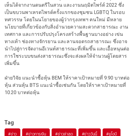
เห็นได้จากงานดนตรีในสวน และงานนฤมิตไพร์ด์ 2022 ซึ่ง
เป็นขบวนพาเหรดไพรด์ครั้งแรกของชุมชน LGBTQ ในรอบ
ทศวรรษ โดยในนโยายของผู้ว่ากรุงเทพฯ คนใหม่ มีหลาย
นโยบายที่เกี่ยวข้องกับสิ่งอำนวยความสะดวกสาธารณะ งาน
เทศกาล และการปรับปรุงโครงสร้างพื้นฐานบางอย่าง เข่น
ทางเท้า ช่องทางจักรยาน และลานจอดรถสาธารณะ ซึ่งอาจ
นำไปสู่การจัดงานอีเวนท์สาธารณะที่เพิ่มขึ้น และเอื้อหนุนต่อ
การใชระบบขนส่งสาธารณะซึ่งจะส่งผลให้จำนวนผู้โดยสาร
เพิ่มขึ้น
ฝ่ายวิจัย แนะนำซื้อหุ้น BEM ให้ราคาเป้าหมายที่ 9.90 บาทต่อ
หุ้น ส่วนหุ้น BTS แนะนำซื้อเช่นกัน โดยให้ราคาเป้าหมายที่
10.20 บาทต่อหุ้น
Tag
#
ข่าว
#
ข่าวการเงิน
#
ข่าวล่าสุด
#
ข่าววันนี้
#
ยูโอบี