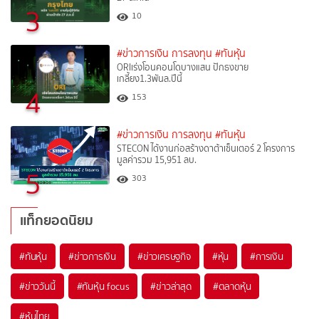
3
10
#ข่าวการเงิน การลงทุน
#ทันหุ้น
ORIเร่งโอนคอนโดบางแสน ปักธงขาย
เกลี้ยง1.3พันล.ปีนี้
4
153
#ข่าวการเงิน การลงทุน
#ทันหุ้น
STECON ได้งานก่อสร้างดาต้าเซ็นเตอร์ 2 โครงการ
มูลค่ารวม 15,951 ลบ.
5
303
แท็กยอดนิยม
#
ทันหุ้น
#
ข่าวการเงิน
#
ข่าวเศรษฐกิจ
#
หุ้น
#
การเงิน
#
ข่าววันนี้
#
ทันหุ้น focus
#
ข่าวล่าสุด
#
ตลาดหุ้น
#
หุ้นไทย