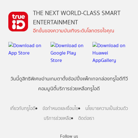
THE NEXT WORLD-CLASS SMART
ENTERTAINMENT
อีกขั้นของความบันเทิงระดับโลกตรงใจคุณ
วันนี้
ดู
สิทธิพิเศษ
อ่าน
เกม
ตาตั้ง
ช้อปปิ้ง
แพ็กเกจ
กล่องทรูไอดีทีวี
คอมมูนิตี้
บริการช่วยเหลือทรูไอดี
เกี่ยวกับทรูไอดี
ข้อกำหนดและเงื่อนไข
นโยบายความเป็นส่วนตัว
บริการช่วยเหลือ
ติดต่อเรา
Follow us