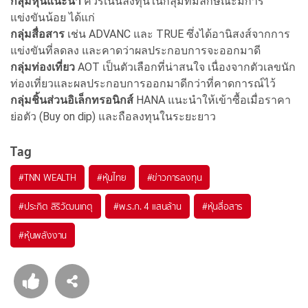
กลุ่มหุ้นแนะนำ
ควรเน้นลงทุนในกลุ่มที่มีลักษณะมีการ
แข่งขันน้อย ได้แก่
กลุ่มสื่อสาร
เช่น ADVANC และ TRUE ซึ่งได้อานิสงส์จากการ
แข่งขันที่ลดลง และคาดว่าผลประกอบการจะออกมาดี
กลุ่มท่องเที่ยว
AOT เป็นตัวเลือกที่น่าสนใจ เนื่องจากตัวเลขนัก
ท่องเที่ยวและผลประกอบการออกมาดีกว่าที่คาดการณ์ไว้
กลุ่มชิ้นส่วนอิเล็กทรอนิกส์
HANA แนะนำให้เข้าซื้อเมื่อราคา
ย่อตัว (Buy on dip) และถือลงทุนในระยะยาว
Tag
#
TNN WEALTH
#
หุ้นไทย
#
ข่าวการลงทุน
#
ประกิต สิริวัฒนเกตุ
#
พ.ร.ก. 4 แสนล้าน
#
หุ้นสื่อสาร
#
หุ้นพลังงาน