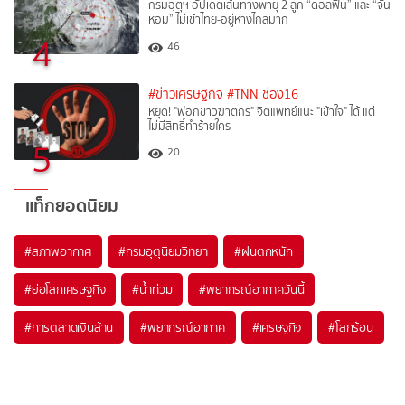
กรมอุตุฯ อัปเดตเส้นทางพายุ 2 ลูก “ดอลฟิน” และ “จัน
หอม” ไม่เข้าไทย-อยู่ห่างไกลมาก
4
46
#ข่าวเศรษฐกิจ
#TNN ช่อง16
หยุด! "ฟอกขาวฆาตกร" จิตแพทย์แนะ "เข้าใจ" ได้ แต่
ไม่มีสิทธิ์ทำร้ายใคร
5
20
แท็กยอดนิยม
#
สภาพอากาศ
#
กรมอุตุนิยมวิทยา
#
ฝนตกหนัก
#
ย่อโลกเศรษฐกิจ
#
น้ำท่วม
#
พยากรณ์อากาศวันนี้
#
การตลาดเงินล้าน
#
พยากรณ์อากาศ
#
เศรษฐกิจ
#
โลกร้อน