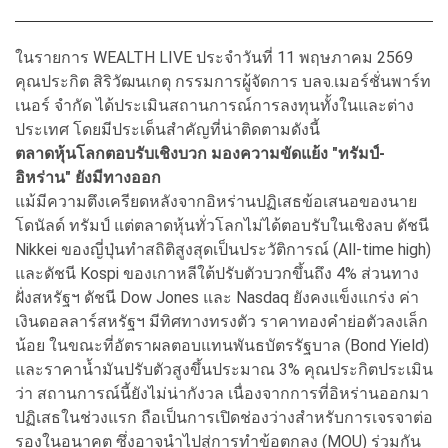
ในรายการ WEALTH LIVE ประจำวันที่ 11 พฤษภาคม 2569
คุณประกิต สิริวัฒนเกตุ กรรมการผู้จัดการ บลจ.เมอร์ชั่นพาร์ท
เนอร์ จำกัด ได้ประเมินสถานการณ์การลงทุนทั้งในและต่าง
ประเทศ โดยมีประเด็นสำคัญที่น่าติดตามดังนี้
ตลาดหุ้นโลกตอบรับเชิงบวก มองความขัดแย้ง "ทรัมป์-
อิหร่าน" ยังมีทางออก
แม้มีความตึงเครียดหลังจากอิหร่านปฏิเสธข้อเสนอของนาย
โดนัลด์ ทรัมป์ แต่ตลาดหุ้นทั่วโลกไม่ได้ตอบรับในเชิงลบ ดัชนี
Nikkei ของญี่ปุ่นทำสถิติสูงสุดเป็นประวัติการณ์ (All-time high)
และดัชนี Kospi ของเกาหลีใต้ปรับตัวบวกขึ้นถึง 4% ส่วนทาง
ฝั่งสหรัฐฯ ดัชนี Dow Jones และ Nasdaq ยังคงแข็งแกร่ง ค่า
เงินดอลลาร์สหรัฐฯ มีทิศทางทรงตัว ราคาทองคำย่อตัวลงเล็ก
น้อย ในขณะที่อัตราผลตอบแทนพันธบัตรรัฐบาล (Bond Yield)
และราคาน้ำมันปรับตัวสูงขึ้นประมาณ 3% คุณประกิตประเมิน
ว่า สถานการณ์นี้ยังไม่น่ากังวล เนื่องจากการที่อิหร่านออกมา
ปฏิเสธในช่วงแรก ถือเป็นการเปิดช่องว่างสำหรับการเจรจาต่อ
รองในอนาคต ซึ่งอาจนำไปสู่การทำข้อตกลง (MOU) ร่วมกัน