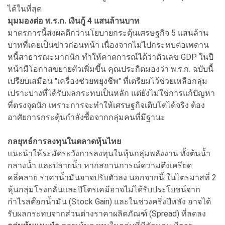
ได้ในที่สุด
มุมมองต่อ พ.ร.ก. เงินกู้ 4 แสนล้านบาท
มาตรการนี้ส่งผลดีกว่านโยบายกระตุ้นเศรษฐกิจ 5 แสนล้าน
บาทที่เคยเป็นข่าวก่อนหน้า เนื่องจากไม่ไปกระทบต่อเพดาน
หนี้สาธารณะมากนัก ทำให้คาดการณ์ได้ว่าตัวเลข GDP ในปี
หน้ามีโอกาสขยายตัวเพิ่มขึ้น คุณประกิตมองว่า พ.ร.ก. ฉบับนี้
เปรียบเสมือน "เครื่องช่วยพยุงชีพ" ที่เตรียมไว้ช่วยเหลือกลุ่ม
เปราะบางที่ได้รับผลกระทบเป็นหลัก แต่ยังไม่ใช่การแก้ปัญหา
ที่ตรงจุดนัก เพราะการจะทำให้เศรษฐกิจเติบโตได้จริง ต้อง
อาศัยการกระตุ้นกำลังซื้อจากกลุ่มคนที่มีฐานะ
กลยุทธ์การลงทุนในตลาดหุ้นไทย
แนะนำให้ระมัดระวังการลงทุนในหุ้นกลุ่มพลังงาน ทั้งต้นน้ำ
กลางน้ำ และปลายน้ำ หากสถานการณ์ความตึงเครียด
คลี่คลาย ราคาน้ำมันอาจปรับตัวลง นอกจากนี้ ในไตรมาสที่ 2
หุ้นกลุ่มโรงกลั่นและปิโตรเคมีอาจไม่ได้รับประโยชน์จาก
กำไรสต๊อกน้ำมัน (Stock Gain) และในช่วงครึ่งปีหลัง อาจได้
รับผลกระทบจากส่วนต่างราคาผลิตภัณฑ์ (Spread) ที่ลดลง