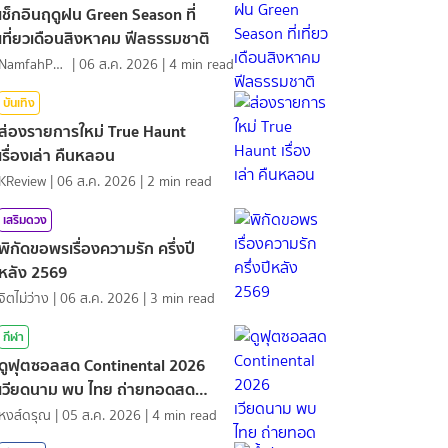
เช็กอินฤดูฝน Green Season ที่
เที่ยวเดือนสิงหาคม ฟีลธรรมชาติ
NamfahPhupha
|
06 ส.ค. 2026
|
4
min read
บันเทิง
ส่องรายการใหม่ True Haunt
เรื่องเล่า คืนหลอน
KReview
|
06 ส.ค. 2026
|
2
min read
เสริมดวง
พิกัดขอพรเรื่องความรัก ครึ่งปี
หลัง 2569
จิตไม่ว่าง
|
06 ส.ค. 2026
|
3
min read
กีฬา
ดูฟุตซอลสด Continental 2026
เวียดนาม พบ ไทย ถ่ายทอดสด
กีฬา
หงส์ดรุณ
|
05 ส.ค. 2026
|
4
min read