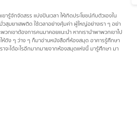
ขารู้จักจัดสรร แบ่งปันเวลา ให้เกิดประโยชน์กับตัวเองใน
่วสุมยาเสพติด ใช้เวลาอย่างคุ้มค่า ผู้ใหญ่อย่างเรา ๆ อย่า
 เพราะพวกเขาต้องการคนมาคอยแนะนำ หากเรานำพาพวกเขาไป
ือให้ดัง ๆ ว่าง ๆ ก็มาอ่านหนังสือที่ห้องสมุด อาคารรู้ศึกษา
วเราจะได้อะไรอีกมากมายจากห้องสมุดแห่งนี้ มารู้ศึกษา มา