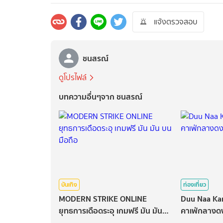
แจ้งตรวจสอบ
ชนสรณ์
ดูโปรไฟล์
บทความอื่นๆจาก ชนสรณ์
บันเทิง
ท่องเที่ยว
MODERN STRIKE ONLINE
Duu Naa Kan
ยุทธการเดือดระอุ เกมฟรี มัน มัน
คาเฟ่กลางดง
บนมือถือ