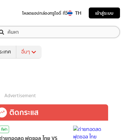
TH
เข้าสู่ระบบ
โหลดแอป
กล่องทรูไอดี ทีวี
ระเทศ
อื่นๆ
Advertisement
ติดกระแส
กีฬา
ถ่ายทอดสด ฟุตซอล ไทย VS