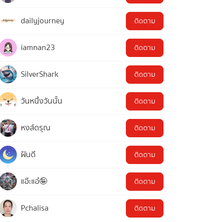
dailyjourney
ติดตาม
iamnan23
ติดตาม
SilverShark
ติดตาม
วันหนึ่งวันนั้น
ติดตาม
หงส์ดรุณ
ติดตาม
ฝันดี
ติดตาม
แอ๊ะแอ๋🤪
ติดตาม
Pchalisa
ติดตาม