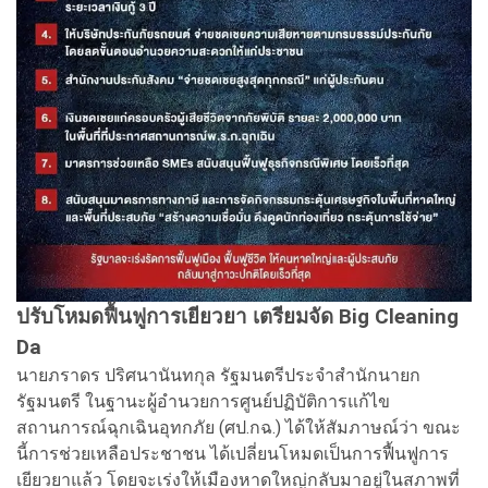
ปรับโหมดฟื้นฟูการเยียวยา เตรียมจัด Big Cleaning
Da
นายภราดร ปริศนานันทกุล รัฐมนตรีประจำสำนักนายก
รัฐมนตรี ในฐานะผู้อำนวยการศูนย์ปฏิบัติการแก้ไข
สถานการณ์ฉุกเฉินอุทกภัย (ศป.กฉ.) ได้ให้สัมภาษณ์ว่า ขณะ
นี้การช่วยเหลือประชาชน ได้เปลี่ยนโหมดเป็นการฟื้นฟูการ
เยียวยาแล้ว โดยจะเร่งให้เมืองหาดใหญ่กลับมาอยู่ในสภาพที่