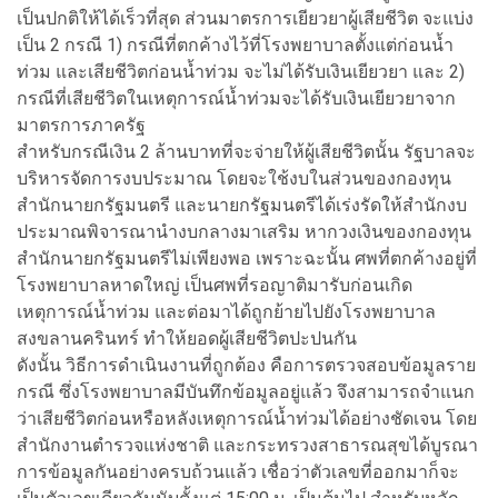
เป็นปกติให้ได้เร็วที่สุด ส่วนมาตรการเยียวยาผู้เสียชีวิต จะแบ่ง
เป็น 2 กรณี 1) กรณีที่ตกค้างไว้ที่โรงพยาบาลตั้งแต่ก่อนน้ำ
ท่วม และเสียชีวิตก่อนน้ำท่วม จะไม่ได้รับเงินเยียวยา และ 2)
กรณีที่เสียชีวิตในเหตุการณ์น้ำท่วมจะได้รับเงินเยียวยาจาก
มาตรการภาครัฐ
สำหรับกรณีเงิน 2 ล้านบาทที่จะจ่ายให้ผู้เสียชีวิตนั้น รัฐบาลจะ
บริหารจัดการงบประมาณ โดยจะใช้งบในส่วนของกองทุน
สำนักนายกรัฐมนตรี และนายกรัฐมนตรีได้เร่งรัดให้สำนักงบ
ประมาณพิจารณานำงบกลางมาเสริม หากวงเงินของกองทุน
สำนักนายกรัฐมนตรีไม่เพียงพอ เพราะฉะนั้น ศพที่ตกค้างอยู่ที่
โรงพยาบาลหาดใหญ่ เป็นศพที่รอญาติมารับก่อนเกิด
เหตุการณ์น้ำท่วม และต่อมาได้ถูกย้ายไปยังโรงพยาบาล
สงขลานครินทร์ ทำให้ยอดผู้เสียชีวิตปะปนกัน
ดังนั้น วิธีการดำเนินงานที่ถูกต้อง คือการตรวจสอบข้อมูลราย
กรณี ซึ่งโรงพยาบาลมีบันทึกข้อมูลอยู่แล้ว จึงสามารถจำแนก
ว่าเสียชีวิตก่อนหรือหลังเหตุการณ์น้ำท่วมได้อย่างชัดเจน โดย
สำนักงานตำรวจแห่งชาติ และกระทรวงสาธารณสุขได้บูรณา
การข้อมูลกันอย่างครบถ้วนแล้ว เชื่อว่าตัวเลขที่ออกมาก็จะ