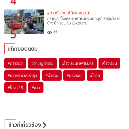
4
#ข่าวทั่วไทย
#TNN ช่อง16
กราดยิง "โรงเรียนเทพศิรินทร์ นนทบุรี" เรารู้อะไรแล้ว
บ้าง นักเรียนเจ็บ 15-20 ราย
5
26
แท็กยอดนิยม
#
กราดยิง
#
อาชญากรรม
#
โรงเรียนเทพศิรินทร์
#
โรงเรียน
#
ข่าวกราดยิงล่าสุด
#
น้ำท่วม
#
ข่าววันนี้
#
โควิด
#
โควิด-19
#
ข่าว
ข่าวที่เกี่ยวข้อง