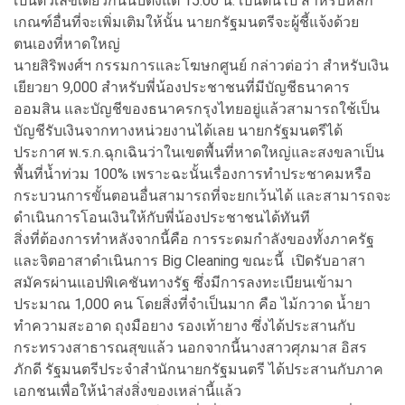
เป็นตัวเลขเดียวกันนับตั้งแต่ 15:00 น. เป็นต้นไป สำหรับหลัก
เกณฑ์อื่นที่จะเพิ่มเติมให้นั้น นายกรัฐมนตรีจะผู้ชี้แจ้งด้วย
ตนเองที่หาดใหญ่
นายสิริพงศ์ฯ กรรมการและโฆษกศูนย์ กล่าวต่อว่า สำหรับเงิน
เยียวยา 9,000 สำหรับพี่น้องประชาชนที่มีบัญชีธนาคาร
ออมสิน และบัญชีของธนาครกรุงไทยอยู่แล้วสามารถใช้เป็น
บัญชีรับเงินจากทางหน่วยงานได้เลย นายกรัฐมนตรีได้
ประกาศ พ.ร.ก.ฉุกเฉินว่าในเขตพื้นที่หาดใหญ่และสงขลาเป็น
พื้นที่น้ำท่วม 100% เพราะฉะนั้นเรื่องการทำประชาคมหรือ
กระบวนการขั้นตอนอื่นสามารถที่จะยกเว้นได้ และสามารถจะ
ดำเนินการโอนเงินให้กับพี่น้องประชาชนได้ทันที
สิ่งที่ต้องการทำหลังจากนี้คือ การระดมกำลังของทั้งภาครัฐ
และจิตอาสาดำเนินการ Big Cleaning ขณะนี้ เปิดรับอาสา
สมัครผ่านแอปพิเคชันทางรัฐ ซึ่งมีการลงทะเบียนเข้ามา
ประมาณ 1,000 คน โดยสิ่งที่จำเป็นมาก คือ ไม้กวาด น้ำยา
ทำความสะอาด ถุงมือยาง รองเท้ายาง ซึ่งได้ประสานกับ
กระทรวงสาธารณสุขแล้ว นอกจากนี้นางสาวศุภมาส อิสร
ภักดี รัฐมนตรีประจำสำนักนายกรัฐมนตรี ได้ประสานกับภาค
เอกชนเพื่อให้นำส่งสิ่งของเหล่านี้แล้ว