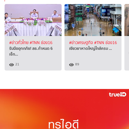
#ข่าวทั่วไทย
#TNN ช่อง16
#ข่าวเศรษฐกิจ
#TNN ช่อง16
รับมืออุทกภัย! สธ.กำหนด 6
เยียวยาหาดใหญ่ใกล้ครบ …
เช็ก…
21
89