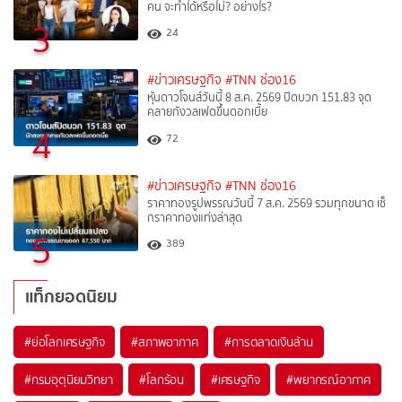
คน จะทำได้หรือไม่? อย่างไร?
3
24
#ข่าวเศรษฐกิจ
#TNN ช่อง16
หุ้นดาวโจนส์วันนี้ 8 ส.ค. 2569 ปิดบวก 151.83 จุด
คลายกังวลเฟดขึ้นดอกเบี้ย
4
72
#ข่าวเศรษฐกิจ
#TNN ช่อง16
ราคาทองรูปพรรณวันนี้ 7 ส.ค. 2569 รวมทุกขนาด เช็
กราคาทองแท่งล่าสุด
5
389
แท็กยอดนิยม
#
ย่อโลกเศรษฐกิจ
#
สภาพอากาศ
#
การตลาดเงินล้าน
#
กรมอุตุนิยมวิทยา
#
โลกร้อน
#
เศรษฐกิจ
#
พยากรณ์อากาศ