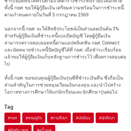
ชำระยอดหนี้ให้ครบตามงวดตารางชำระหนี้รายปีได้อีกด้วย
ทั้งนี้ กยศ. ขอให้ผู้กู้ยืมเงิน เตรียมความพร้อมในการชำระหนี้
ตามกำหนดภายในวันที่ 5 กรกฎาคม 2569
นอกจากนี้ กยศ. จะให้สิทธิประโยชน์เป็นส่วนลดเงินต้น 3%
สำหรับผู้กู้ยืมเงินที่ชำระหนี้แบบปิดบัญชี โดยผู้กู้ยืมเงิน
สามารถตรวจสอบยอดหนี้ผ่านแอปพลิเคชัน กยศ. Connect
และนัดหมายชำระหนี้ปิดบัญชีได้ที่ กยศ. เมื่อชำระเรียบร้อย
แล้วขอให้ผู้กู้ยืมเงินเก็บหลักฐานการชำระไว้ เพื่อตรวจสอบต่อ
ไป
ทั้งนี้ กยศ. ขอขอบคุณผู้กู้ยืมเงินรุ่นพี่ที่ชำระเงินคืน ซึ่งถือเป็น
ส่วนสำคัญในการช่วยหมุนเวียนเงินกองทุน และนำไปสร้าง
โอกาสทางการศึกษาให้แก่นักเรียนและนักศึกษารุ่นต่อไป
Tag
#
กยศ
#
เศรษฐกิจ
#
การศึกษา
#
นักเรียน
#
นักศึกษา
#
หักเงิน กยศ
#
หนี้ กยศ