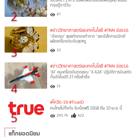
ไขปริศนา 150 ปี จีนพบพืชกินแมลงพันธุ์ใหม่ ยืนยัน
ทฤษฎีดาร์วิน
2
47
#ข่าววิทยาศาสตร์และเทคโนโลยี
#TNN ช่อง16
“อังกฤษ” ลุยสกัดทองคำจาก “ขยะอิเล็กทรอนิกส์”
ผลิตเครื่องประดับสุดหรู
3
22
#ข่าววิทยาศาสตร์และเทคโนโลยี
#TNN ช่อง16
“AI” คุมเครื่องบินทดสอบ “X-62A” ปฏิบัติการบินสกัด
กั้นอัตโนมัติ 27 ครั้งสำเร็จ
4
21
#โควิด-19
#TrueID
คนไทยไม่ทิ้งกัน รับเน็ตฟรี 10GB เริ่ม 10 เม.ย. นี้
5
293.7K
422
แท็กยอดนิยม