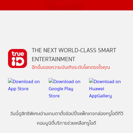
THE NEXT WORLD-CLASS SMART
ENTERTAINMENT
อีกขั้นของความบันเทิงระดับโลกตรงใจคุณ
วันนี้
ดู
สิทธิพิเศษ
อ่าน
เกม
ตาตั้ง
ช้อปปิ้ง
แพ็กเกจ
กล่องทรูไอดีทีวี
คอมมูนิตี้
บริการช่วยเหลือทรูไอดี