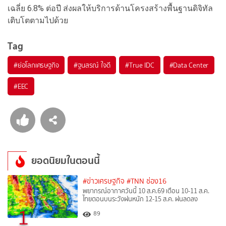
เฉลี่ย 6.8% ต่อปี ส่งผลให้บริการด้านโครงสร้างพื้นฐานดิจิทัล
เติบโตตามไปด้วย
Tag
#
ย่อโลกเศรษฐกิจ
#
ฐนสรณ์ ใจดี
#
True IDC
#
Data Center
#
EEC
ยอดนิยมในตอนนี้
#ข่าวเศรษฐกิจ
#TNN ช่อง16
พยากรณ์อากาศวันนี้ 10 ส.ค.69 เตือน 10-11 ส.ค.
ไทยตอนบนระวังฝนหนัก 12-15 ส.ค. ฝนลดลง
1
89