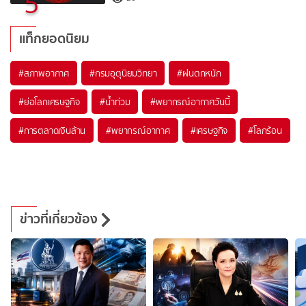
5
แท็กยอดนิยม
#
สภาพอากาศ
#
กรมอุตุนิยมวิทยา
#
ฝนตกหนัก
#
ย่อโลกเศรษฐกิจ
#
น้ำท่วม
#
พยากรณ์อากาศวันนี้
#
การตลาดเงินล้าน
#
พยากรณ์อากาศ
#
เศรษฐกิจ
#
โลกร้อน
ข่าวที่เกี่ยวข้อง