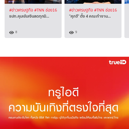
#ข่าวเศรษฐกิจ
#TNN ช่อง16
#ข่าวเศรษฐกิจ
#TNN ช่อง16
ธปท.คุมเข้มเงินสดทุกมิ…
"ศุภจี" ตั้ง 4 คณะทำงาน…
8
9