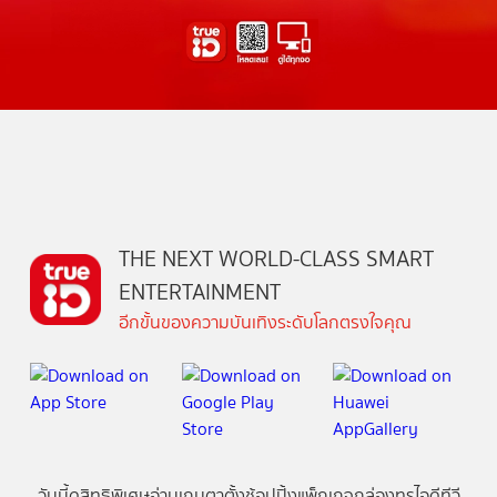
THE NEXT WORLD-CLASS SMART
ENTERTAINMENT
อีกขั้นของความบันเทิงระดับโลกตรงใจคุณ
วันนี้
ดู
สิทธิพิเศษ
อ่าน
เกม
ตาตั้ง
ช้อปปิ้ง
แพ็กเกจ
กล่องทรูไอดีทีวี