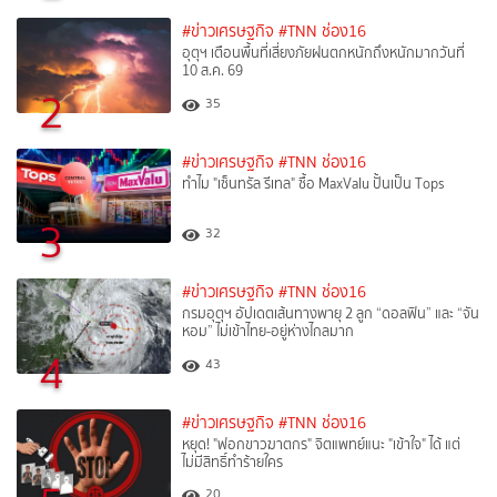
#ข่าวเศรษฐกิจ
#TNN ช่อง16
อุตุฯ เตือนพื้นที่เสี่ยงภัยฝนตกหนักถึงหนักมากวันที่
10 ส.ค. 69
2
35
#ข่าวเศรษฐกิจ
#TNN ช่อง16
ทำไม "เซ็นทรัล รีเทล" ซื้อ MaxValu ปั้นเป็น Tops
3
32
#ข่าวเศรษฐกิจ
#TNN ช่อง16
กรมอุตุฯ อัปเดตเส้นทางพายุ 2 ลูก “ดอลฟิน” และ “จัน
หอม” ไม่เข้าไทย-อยู่ห่างไกลมาก
4
43
#ข่าวเศรษฐกิจ
#TNN ช่อง16
หยุด! "ฟอกขาวฆาตกร" จิตแพทย์แนะ "เข้าใจ" ได้ แต่
ไม่มีสิทธิ์ทำร้ายใคร
20