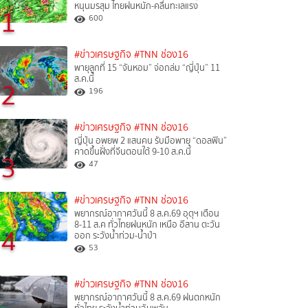
หนุนมรสุม ไทยฝนหนัก-คลื่นทะเลแรง
1
600
#ข่าวเศรษฐกิจ
#TNN ช่อง16
พายุลูกที่ 15 “จันหอม” จ่อถล่ม “ญี่ปุ่น” 11
ส.ค.นี้
2
196
#ข่าวเศรษฐกิจ
#TNN ช่อง16
ญี่ปุ่น อพยพ 2 แสนคน รับมือพายุ “ดอลฟิน”
คาดขึ้นฝั่งที่จีนตอนใต้ 9-10 ส.ค.นี้
3
47
#ข่าวเศรษฐกิจ
#TNN ช่อง16
พยากรณ์อากาศวันนี้ 8 ส.ค.69 อุตุฯ เตือน
8-11 ส.ค ทั่วไทยฝนหนัก เหนือ อีสาน ตะวัน
4
ออก ระวังน้ำท่วม-น้ำป่า
53
#ข่าวเศรษฐกิจ
#TNN ช่อง16
พยากรณ์อากาศวันนี้ 8 ส.ค.69 ฝนตกหนัก