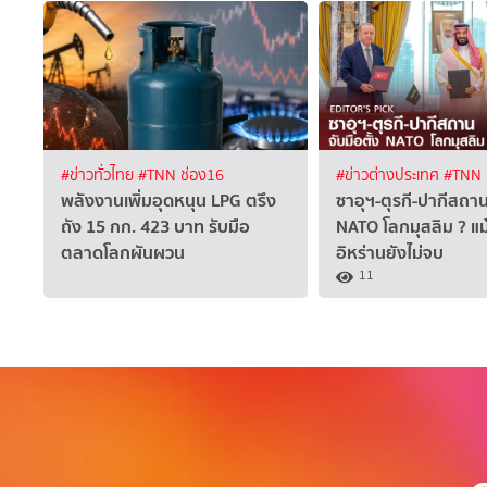
#ข่าวทั่วไทย
#TNN ช่อง16
#ข่าวต่างประเทศ
#TNN 
พลังงานเพิ่มอุดหนุน LPG ตรึง
ซาอุฯ-ตุรกี-ปากีสถาน 
ถัง 15 กก. 423 บาท รับมือ
NATO โลกมุสลิม ? แ
ตลาดโลกผันผวน
อิหร่านยังไม่จบ
11