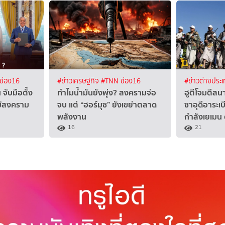
ช่อง16
#ข่าวเศรษฐกิจ
#TNN ช่อง16
#ข่าวต่างประ
จับมือตั้ง
ทำไมน้ำมันยังพุ่ง? สงครามจ่อ
ฮูตีโจมตีสน
ม้สงคราม
จบ แต่ “ฮอร์มุซ” ยังเขย่าตลาด
ซาอุดีอาระเ
พลังงาน
กำลังเยเมน
16
21