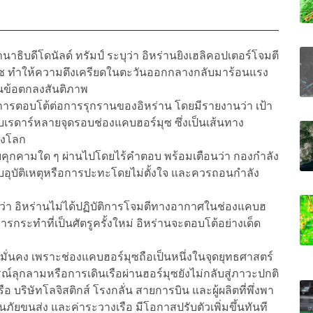
ธิบดีโดนัลด์ ทรัมป์ ระบุว่า อิหร่านยิงเฮลิคอปเตอร์โจมตี
ซ ทำให้ความตึงเครียดในตะวันออกกลางกลับมาร้อนแรง
นข้อตกลงสันติภาพ
ป็นการตอบโต้ต่อการรุกรานของอิหร่าน โดยมีรายงานว่า เป้า
ดาร์หลายจุดรอบช่องแคบฮอร์มุซ ซึ่งเป็นเส้นทาง
ของโลก
ัยคุกคามใด ๆ ผ่านไปโดยไร้คำตอบ พร้อมเตือนว่า กองกำลัง
กับอุบัติเหตุหรือการปะทะโดยไม่ตั้งใจ และควรถอนกำลัง
รว่า อิหร่านไม่ได้ปฏิบัติการโจมตีทางอากาศในช่องแคบฮ
ารกระทำที่เป็นศัตรูครั้งใหม่ อิหร่านจะตอบโต้อย่างเด็ด
ามมั่นคง เพราะช่องแคบฮอร์มุซถือเป็นหนึ่งในจุดยุทธศาสตร์
์ลุกลามหรือการเดินเรือผ่านฮอร์มุซยังไม่กลับสู่ภาวะปกติ
อ บริษัทโลจิสติกส์ โรงกลั่น สายการบิน และผู้ผลิตที่พึ่งพา
ันภัยขนส่ง และค่าระวางเรือ มีโอกาสปรับตัวเพิ่มขึ้นทันที