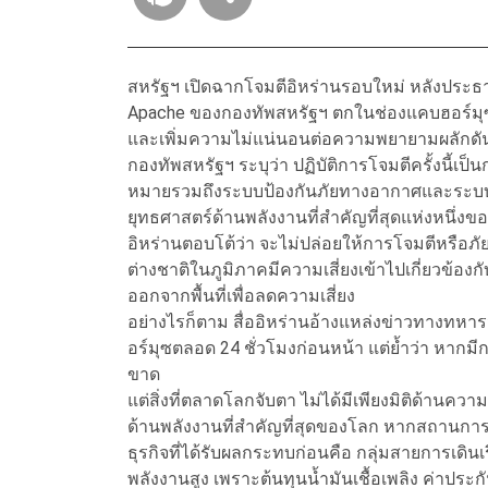
สหรัฐฯ เปิดฉากโจมตีอิหร่านรอบใหม่ หลังประธานา
Apache ของกองทัพสหรัฐฯ ตกในช่องแคบฮอร์มุ
และเพิ่มความไม่แน่นอนต่อความพยายามผลักดั
กองทัพสหรัฐฯ ระบุว่า ปฏิบัติการโจมตีครั้งนี้เ
หมายรวมถึงระบบป้องกันภัยทางอากาศและระบบเร
ยุทธศาสตร์ด้านพลังงานที่สำคัญที่สุดแห่งหนึ่ง
อิหร่านตอบโต้ว่า จะไม่ปล่อยให้การโจมตีหรือภ
ต่างชาติในภูมิภาคมีความเสี่ยงเข้าไปเกี่ยวข้อง
ออกจากพื้นที่เพื่อลดความเสี่ยง
อย่างไรก็ตาม สื่ออิหร่านอ้างแหล่งข่าวทางทหา
อร์มุซตลอด 24 ชั่วโมงก่อนหน้า แต่ย้ำว่า หากมีก
ขาด
แต่สิ่งที่ตลาดโลกจับตา ไม่ได้มีเพียงมิติด้านคว
ด้านพลังงานที่สำคัญที่สุดของโลก หากสถานการณ
ธุรกิจที่ได้รับผลกระทบก่อนคือ กลุ่มสายการเดินเรื
พลังงานสูง เพราะต้นทุนน้ำมันเชื้อเพลิง ค่าประก