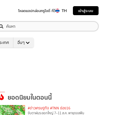
TH
เข้าสู่ระบบ
โหลดแอป
กล่องทรูไอดี ทีวี
ระเทศ
อื่นๆ
ยอดนิยมในตอนนี้
#ข่าวเศรษฐกิจ
#TNN ช่อง16
จับตาฝนระลอกใหญ่ 7–11 ส.ค. พายุดอลฟิน