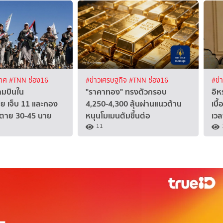
เทศ
#TNN ช่อง16
#ข่าวเศรษฐกิจ
#TNN ช่อง16
#ข่
ามบินใน
"ราคาทอง" ทรงตัวกรอบ
อิห
บีย เจ็บ 11 และกอง
4,250-4,300 ลุ้นผ่านแนวต้าน
เบื
 ตาย 30-45 นาย
หนุนโมเมนตัมขึ้นต่อ
เวล
11