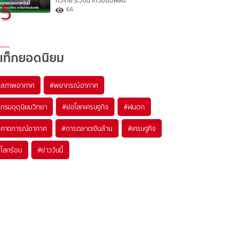
ทั่วไทย ระวังน้ำท่วมฉับพลัน
5
66
แท็กยอดนิยม
#
สภาพอากาศ
#
พยากรณ์อากาศ
#
กรมอุตุนิยมวิทยา
#
ย่อโลกเศรษฐกิจ
#
ฝนตก
#
คาดการณ์อากาศ
#
การตลาดเงินล้าน
#
เศรษฐกิจ
#
โลกร้อน
#
ข่าววันนี้