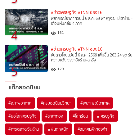
#ข่าวเศรษฐกิจ
#TNN ช่อง16
พยากรณ์อากาศวันนี้ 6 ส.ค. 69 พายุคูจิระ ไม่เข้าไทย -
เตือนฝนถล่ม 4 ภาค
4
161
#ข่าวเศรษฐกิจ
#TNN ช่อง16
หุ้นดาวโจนส์วันนี้ 6 ส.ค. 2569 เพิ่มขึ้น 263.24 จุด รับ
ความหวังเจรจาอิหร่าน-สหรัฐ
5
129
แท็กยอดนิยม
#
สภาพอากาศ
#
กรมอุตุนิยมวิทยา
#
พยากรณ์อากาศ
#
ย่อโลกเศรษฐกิจ
#
ราคาทอง
#
โลกร้อน
#
เศรษฐกิจ
#
การตลาดเงินล้าน
#
ฝนตกหนัก
#
สมาคมค้าทองคำ