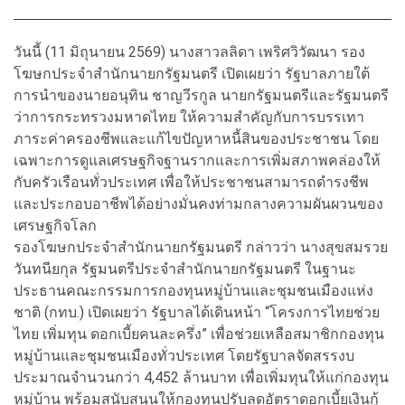
วันนี้ (11 มิถุนายน 2569) นางสาวลลิดา เพริศวิวัฒนา รอง
โฆษกประจำสำนักนายกรัฐมนตรี เปิดเผยว่า รัฐบาลภายใต้
การนำของนายอนุทิน ชาญวีรกูล นายกรัฐมนตรีและรัฐมนตรี
ว่าการกระทรวงมหาดไทย ให้ความสำคัญกับการบรรเทา
ภาระค่าครองชีพและแก้ไขปัญหาหนี้สินของประชาชน โดย
เฉพาะการดูแลเศรษฐกิจฐานรากและการเพิ่มสภาพคล่องให้
กับครัวเรือนทั่วประเทศ เพื่อให้ประชาชนสามารถดำรงชีพ
และประกอบอาชีพได้อย่างมั่นคงท่ามกลางความผันผวนของ
เศรษฐกิจโลก
รองโฆษกประจำสำนักนายกรัฐมนตรี กล่าวว่า นางสุขสมรวย
วันทนียกุล รัฐมนตรีประจำสำนักนายกรัฐมนตรี ในฐานะ
ประธานคณะกรรมการกองทุนหมู่บ้านและชุมชนเมืองแห่ง
ชาติ (กทบ.) เปิดเผยว่า รัฐบาลได้เดินหน้า “โครงการไทยช่วย
ไทย เพิ่มทุน ดอกเบี้ยคนละครึ่ง” เพื่อช่วยเหลือสมาชิกกองทุน
หมู่บ้านและชุมชนเมืองทั่วประเทศ โดยรัฐบาลจัดสรรงบ
ประมาณจำนวนกว่า 4,452 ล้านบาท เพื่อเพิ่มทุนให้แก่กองทุน
หมู่บ้าน พร้อมสนับสนุนให้กองทุนปรับลดอัตราดอกเบี้ยเงินกู้