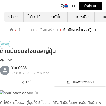
TH
เข้าสู่ระบบ
หน้าแรก
โควิด-19
ข่าวทั่วไทย
ข่าวการเมือง
ข่าว
อ่าน
ข่าว
ครีเอเตอร์ ข่าว
ด้านมืดของไอดอลญี่ปุ่น
ความรู้
ด้านมืดของไอดอลญี่ปุ่น
1.5k
Yuri0988
|
22 ต.ค. 2020
2 min read
แจ้งตรวจสอบ
แชร์
ถ้าให้นิยามไอดอลญี่ปุ่นให้เข้าใจง่ายๆก็คือศิลปินในวงการบันเทิงมีภาพ