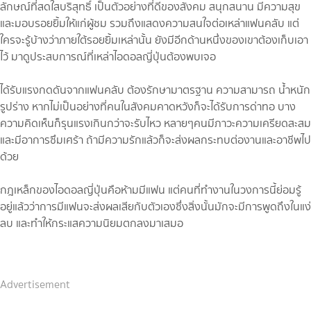
ลักษณ์ที่สดใสบริสุทธิ์ เป็นตัวอย่างที่ดีของสังคม สนุกสนาน มีความสุข
และมอบรอยยิ้มให้แก่ผู้ชม รวมถึงแสดงความสนใจต่อเหล่าแฟนคลับ แต่
ใครจะรู้บ้างว่าภายใต้รอยยิ้มเหล่านั้น ยังมีอีกด้านหนึ่งของเขาต้องเก็บเอา
ไว้ มาดูประสบการณ์ที่เหล่าไอดอลญี่ปุ่นต้องพบเจอ
ได้รับแรงกดดันจากแฟนคลับ ต้องรักษามาตรฐาน ความสามารถ น้ำหนัก
รูปร่าง หากไม่เป็นอย่างที่คนในสังคมคาดหวังก็จะได้รับการด่าทอ บาง
ความคิดเห็นก็รุนแรงเกินกว่าจะรับไหว หลายๆคนมีภาวะความเครียดสะสม
และมีอาการซึมเศร้า ถ้ามีความรักแล้วก็จะส่งผลกระทบต่องานและอาชีพไป
ด้วย
กฎเหล็กของไอดอลญี่ปุ่นคือห้ามมีแฟน แต่คนที่ทำงานในวงการนี้ย่อมรู้
อยู่แล้วว่าการมีแฟนจะส่งผลเสียกับตัวเองซึ่งสิ่งนั้นมักจะมีการพูดถึงในแง่
ลบ และทำให้กระแสความนิยมตกลงมาเสมอ
Advertisement