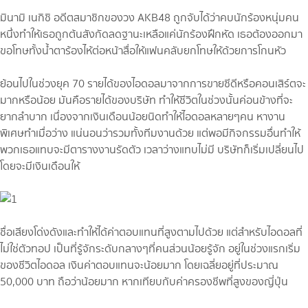
มินามิ เนกิชิ อดีตสมาชิกของวง AKB48 ถูกจับได้ว่าคบนักร้องหนุ่มคน
หนึ่งทำให้เธอถูกต้นสังกัดลดฐานะเหลือแค่นักร้องฝึกหัด เธอต้องออกมา
ขอโทษทั้งน้ำตาร้องไห้ต่อหน้าสื่อให้แฟนคลับยกโทษให้ด้วยการโกนหัว
ย้อนไปในช่วงยุค 70 รายได้ของไอดอลมาจากการขายซีดีหรือคอนเสิร์ตจะ
มากหรือน้อย มันคือรายได้ของบริษัท ทำให้ชีวิตในช่วงนั้นค่อนข้างที่จะ
ยากลำบาก เนื่องจากเงินเดือนน้อยนิดทำให้ไอดอลหลายๆคน หางาน
พิเศษทำเมื่อว่าง แน่นอนว่ารวมทั้งทีมงานด้วย แต่พอมีกิจกรรมอื่นทำให้
พวกเธอแทบจะมีตารางงานรัดตัว เวลาว่างแทบไม่มี บริษัทก็เริ่มเปลี่ยนไป
โดยจะมีเงินเดือนให้
ชื่อเสียงโด่งดังและทำให้ได้ค่าตอบแทนที่สูงตามไปด้วย แต่สำหรับไอดอลที่
ไม่ใช่ตัวทอป เป็นที่รู้จักระดับกลางๆที่คนส่วนน้อยรู้จัก อยู่ในช่วงแรกเริ่ม
ของชีวิตไอดอล เงินค่าตอบแทนจะน้อยมาก โดยเฉลี่ยอยู่ที่ประมาณ
50,000 บาท ถือว่าน้อยมาก หากเทียบกับค่าครองชีพที่สูงของญี่ปุ่น