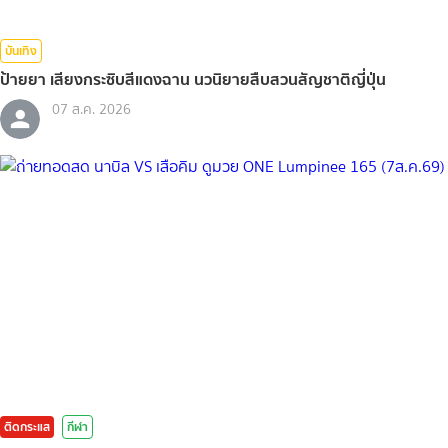
บันเทิง
ป้ายยา เสียงกระซิบสีแดงฉาน นวนิยายสืบสวนสัญชาติญี่ปุ่น
07 ส.ค. 2026
ติดกระแส
กีฬา