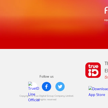
T
E
Follow us
อ
Copyright © True Digital Group Company Limited.
All rights reserved