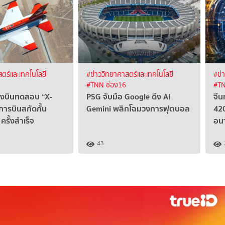
ตร์และเทคโนโลยี
#ข่าววิทยาศาสตร์และเทคโนโลยี
#ข่
#TNN ช่อง16
#TN
ื่องบินทดสอบ “X-
PSG จับมือ Google ดึง AI
จีน
การบินสกัดกั้น
Gemini พลิกโฉมวงการฟุตบอล
420
ครั้งสำเร็จ
อน
43