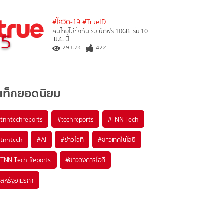
#โควิด-19
#TrueID
คนไทยไม่ทิ้งกัน รับเน็ตฟรี 10GB เริ่ม 10
5
เม.ย. นี้
293.7K
422
แท็กยอดนิยม
#
tnntechreports
#
techreports
#
TNN Tech
#
tnntech
#
AI
#
ข่าวไอที
#
ข่าวเทคโนโลยี
#
TNN Tech Reports
#
ข่าววงการไอที
#
สหรัฐอเมริกา