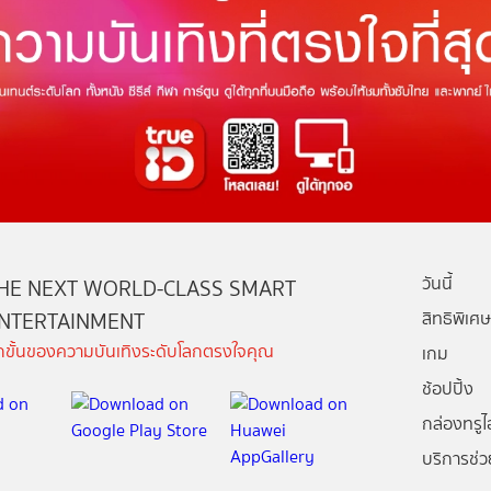
วันนี้
HE NEXT WORLD-CLASS SMART
NTERTAINMENT
สิทธิพิเศษ
ีกขั้นของความบันเทิงระดับโลกตรงใจคุณ
เกม
ช้อปปิ้ง
กล่องทรูไอ
บริการช่ว