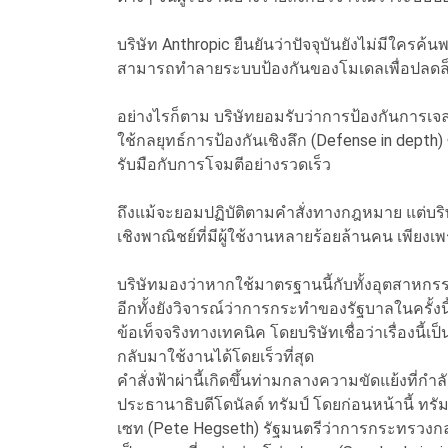
บริษัท Anthropic ยืนยันว่าปัจจุบันยังไม่มีใครค
สามารถทำลายระบบป้องกันของโมเดลเพื่อปลดล
อย่างไรก็ตาม บริษัทยอมรับว่าการป้องกันการเจลเ
ใช้กลยุทธ์การป้องกันเชิงลึก (Defense in depth)
รับมือกับการโจมตีอย่างรวดเร็ว
ถึงแม้จะยอมปฏิบัติตามคำสั่งทางกฎหมาย แต่บริษัท
เชิงพาณิชย์ที่มีผู้ใช้งานหลายร้อยล้านคน เพ
บริษัทมองว่าหากใช้มาตรฐานนี้กับทั้งอุตสาหกรร
อีกทั้งยังวิจารณ์ว่าการกระทำของรัฐบาลในครั้ง
ข้อเท็จจริงทางเทคนิค โดยบริษัทเชื่อว่าเรื่องนี้
กลับมาใช้งานได้โดยเร็วที่สุด
คำสั่งฟ้าผ่านี้เกิดขึ้นท่ามกลางความขัดแย้งที่ก
ประธานาธิบดีโดนัลด์ ทรัมป์ โดยก่อนหน้านี้ ท
เซท (Pete Hegseth) รัฐมนตรีว่าการกระทรวงกลา