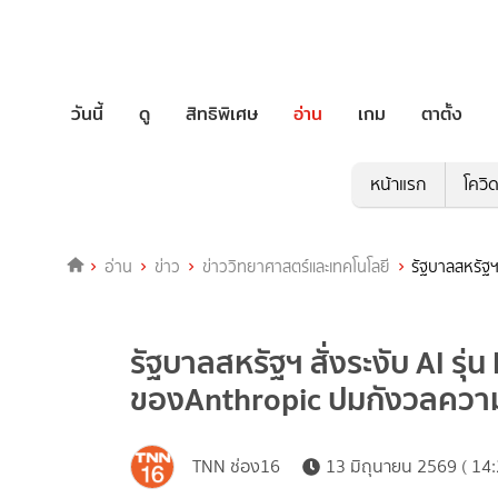
วันนี้
ดู
สิทธิพิเศษ
อ่าน
เกม
ตาตั้ง
หน้าแรก
โควิ
อ่าน
ข่าว
ข่าววิทยาศาสตร์และเทคโนโลยี
รัฐบาลสหรัฐฯ
รัฐบาลสหรัฐฯ สั่งระงับ AI รุ
ของAnthropic ปมกังวลความ
TNN ช่อง16
13 มิถุนายน 2569 ( 14: