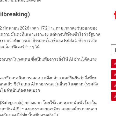
และความมั่นคงแห่งชาติ
ilbreaking)
ี่ 12 มิถุนายน 2026 เวลา 17:21 น. ตามเวลาตะวันออกของ
วามมั่นคงที่เฉพาะเจาะจง แต่ทางบริษัทเข้าใจว่ารัฐบาล
งระบบจำกัดการเข้าถึงซอฟต์แวร์ของ Fable 5 ซึ่งอาจเปิด
ลดล็อกฟีเจอร์ต่างๆ ได้
จลเบรกในวงแคบ ซึ่งเป็นเพียงการสั่งให้ AI อ่านโค้ดและ
าธิตเทคนิคการเจลเบรกดังกล่าว และยืนยันว่าสิ่งที่พบ
มาก่อนแล้ว ซึ่งโมเดล AI สาธารณะรุ่นอื่นๆ ในตลาด (รวมถึง
ยไม่จำเป็นต้องเจลเบรก
น (Safeguards) อย่างมาก โดยใช้เวลาหลายพันชั่วโมงใน
 สถาบัน AISI ของสหราชอาณาจักร และองค์กรภายนอก
องกันของ Fable นั้นเข้มงวดเกินไป