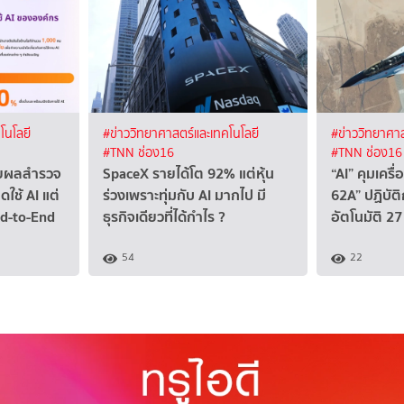
โนโลยี
#ข่าววิทยาศาสตร์และเทคโนโลยี
#ข่าววิทยาศาส
#TNN ช่อง16
#TNN ช่อง16
ผยผลสำรวจ
SpaceX รายได้โต 92% แต่หุ้น
“AI” คุมเคร
ดใช้ AI แต่
ร่วงเพราะทุ่มกับ AI มากไป มี
62A” ปฏิบัติ
nd-to-End
ธุรกิจเดียวที่ได้กำไร ?
อัตโนมัติ 27 
54
22