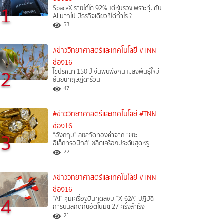
1
SpaceX รายได้โต 92% แต่หุ้นร่วงเพราะทุ่มกับ
AI มากไป มีธุรกิจเดียวที่ได้กำไร ?
53
#ข่าววิทยาศาสตร์และเทคโนโลยี
#TNN
ช่อง16
2
ไขปริศนา 150 ปี จีนพบพืชกินแมลงพันธุ์ใหม่
ยืนยันทฤษฎีดาร์วิน
47
#ข่าววิทยาศาสตร์และเทคโนโลยี
#TNN
ช่อง16
3
“อังกฤษ” ลุยสกัดทองคำจาก “ขยะ
อิเล็กทรอนิกส์” ผลิตเครื่องประดับสุดหรู
22
#ข่าววิทยาศาสตร์และเทคโนโลยี
#TNN
ช่อง16
4
“AI” คุมเครื่องบินทดสอบ “X-62A” ปฏิบัติ
การบินสกัดกั้นอัตโนมัติ 27 ครั้งสำเร็จ
21