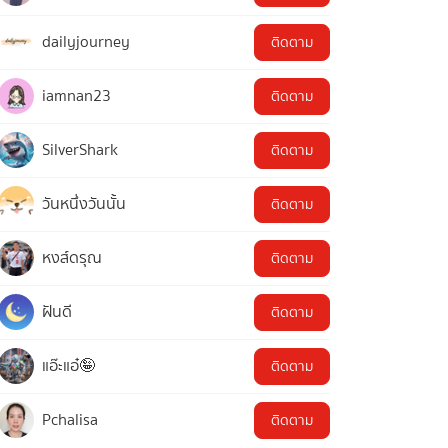
dailyjourney
ติดตาม
iamnan23
ติดตาม
SilverShark
ติดตาม
วันหนึ่งวันนั้น
ติดตาม
หงส์ดรุณ
ติดตาม
ฝันดี
ติดตาม
แอ๊ะแอ๋🤪
ติดตาม
Pchalisa
ติดตาม