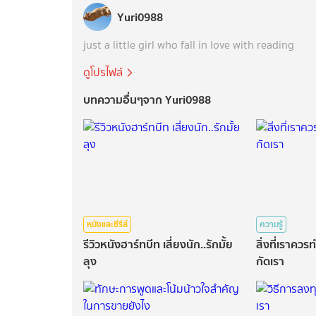
Yuri0988
just a little girl who fall in love with reading
ดูโปรไฟล์
บทความอื่นๆจาก Yuri0988
หนังและซีรีส์
ความรู้
รีวิวหนังฮาร์ทบีท เสี่ยงนัก..รักมั้ย
สิ่งที่เราค
ลุง
กัดเรา