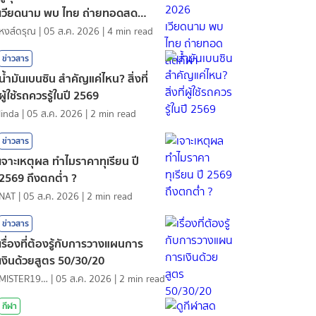
เวียดนาม พบ ไทย ถ่ายทอดสด
กีฬา
หงส์ดรุณ
|
05 ส.ค. 2026
|
4
min read
ข่าวสาร
น้ำมันเบนซิน สำคัญแค่ไหน? สิ่งที่
ผู้ใช้รถควรรู้ในปี 2569
linda
|
05 ส.ค. 2026
|
2
min read
ข่าวสาร
เจาะเหตุผล ทำไมราคาทุเรียน ปี
2569 ถึงตกต่ำ ?
NAT
|
05 ส.ค. 2026
|
2
min read
ข่าวสาร
เรื่องที่ต้องรู้กับการวางแผนการ
เงินด้วยสูตร 50/30/20
MISTER1997
|
05 ส.ค. 2026
|
2
min read
กีฬา