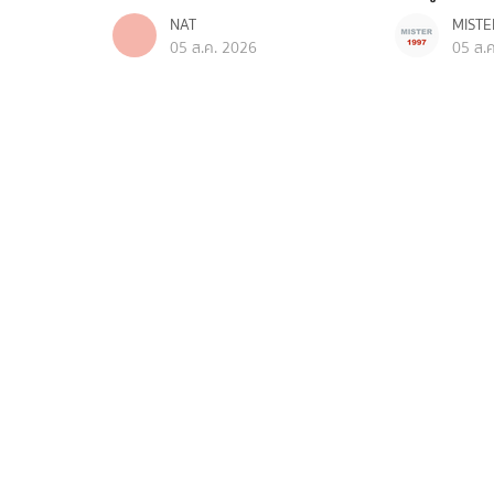
NAT
MISTE
05 ส.ค. 2026
05 ส.
กีฬา
กีฬา
ถ่ายทอดสดฟุตซอล เวียดนาม VS
ถ่ายทอดสด ตะ
ไทย คอนติเนนตัล แชมเปียนชิพ
สด ชิงแชมป์โ
2026
หงส์ดรุณ
BSpor
05 ส.ค. 2026
05 ส.