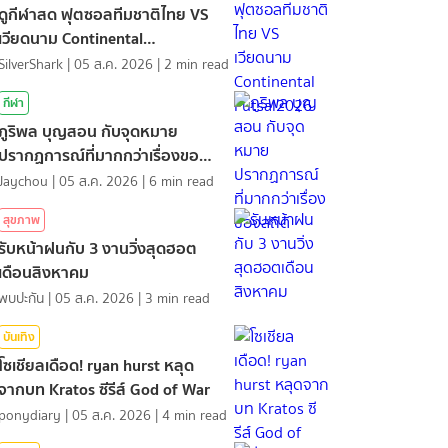
ดูกีฬาสด ฟุตซอลทีมชาติไทย VS
เวียดนาม Continental
Futsal2026
SilverShark
|
05 ส.ค. 2026
|
2
min read
กีฬา
ภูริพล บุญสอน กับจุดหมาย
ปรากฏการณ์ที่มากกว่าเรื่องของ
สถิติ
Jaychou
|
05 ส.ค. 2026
|
6
min read
สุขภาพ
รับหน้าฝนกับ 3 งานวิ่งสุดฮอต
เดือนสิงหาคม
พบปะกัน
|
05 ส.ค. 2026
|
3
min read
บันเทิง
โซเชียลเดือด! ryan hurst หลุด
จากบท Kratos ซีรีส์ God of War
ponydiary
|
05 ส.ค. 2026
|
4
min read