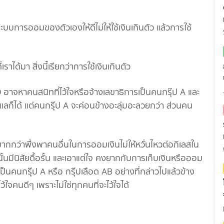
ะบบการออมของตัวเองให้ดีไม่ให้ใช้เงินเกินตัว แล้วการใช้
ราได้มา สิ่งนี้เรียกว่าการใช้เงินเกินตัว
 อาจหาคนสนิทที่ไว้ใจหรือจ้างเลขาธิการเป็นคนกรุ๊ป A และ
ลก็ได้ แต่คนกรุ๊ป A จะค่อนข้างอะลุ่มอะลวยกว่า ส่วนคน
งมากกว่าพึ่งพาคนอื่นในการออมเงินไม่ให้หวั่นไหวต่อกิเลสใน
นั้นมีนิสัยดื้อรั้น และเอาแต่ใจ คงยากกับการเก็บเงินหรือออม
เป็นคนกรุ๊ป A หรือ กรุ๊ปเลือด AB อย่างที่กล่าวไปแล้วข้าง
ว้ใจคนดีๆ เพราะไม่ใช่ทุกคนที่จะไว้ใจได้