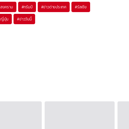
#
สงคราม
#
ทรัมป์
#
ข่าวต่างประเทศ
#
รัสเซีย
#
ญี่ปุ่น
#
ข่าววันนี้