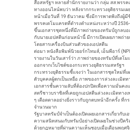
สื่อสหรัฐฯ หลายสำนักรายงานว่า กลุ่ม สส.พรรคเ
ทางออนไลน์พบว่า หลังจากกระทรวงยุติธรรมเผย
หน้าเมื่อวันที่ 19 ธันวาคม ซึ่งมีการพาดพิงถึงผู
พรรคเดโมแครตที่ดำรงตำแหน่งระหว่างปี 2536-254
ขึ้นเอกสารชุดหนึ่งที่มีภาพถ่ายของทรัมป์ถูกลบ
กับนายเอปสตีนก่อนหน้านี้ มีการเปิดเผยภาพถ่ายและ
โดยสารเครื่องบินส่วนตัวของเอปสตีน
ต่อมา หนังสือพิมพ์นิวยอร์กไทมส์, เอ็นพีอาร์ (
รายงานในวันเสาร์ว่า ภาพถ่ายของทรัมป์ที่เดโมแ
ออกจากเว็บไซต์ของกระทรวงยุติธรรมสหรัฐฯ
กระทรวงยุติธรรมชี้แจงว่า ในเอกสารชุดใหม่ที่เ
ตัวบุคคลผู้ตกเป็นเหยื่อ ภาพของการล่วงละเมิดท
เอกสารชั้นความลับที่ต้องปกปิดเพื่อความมั่นค
สตรีชาวบราซิลที่เคยถูกเอปสตีนล่วงละเมิดทางเพศ
ๆ เดือดดาลอย่างยิ่งราวกับถูกตบหน้าอีกครั้ง ที่
จำนวนมาก
รัฐบาลทรัมป์จำเป็นต้องเปิดเผยเอกสารเกี่ยวกับเอ
ความสนิทสนมกับทรัมป์อย่างเปิดเผยในช่วงปีคริ
ด้วยกฎหมายที่ผ่านความเห็นชอบเมื่อเดือนพฤศจิก