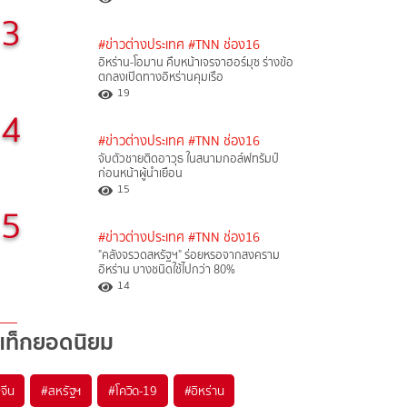
3
#ข่าวต่างประเทศ
#TNN ช่อง16
อิหร่าน-โอมาน คืบหน้าเจรจาฮอร์มุซ ร่างข้อ
ตกลงเปิดทางอิหร่านคุมเรือ
19
4
#ข่าวต่างประเทศ
#TNN ช่อง16
จับตัวชายติดอาวุธ ในสนามกอล์ฟทรัมป์
ก่อนหน้าผู้นำเยือน
15
5
#ข่าวต่างประเทศ
#TNN ช่อง16
"คลังจรวดสหรัฐฯ" ร่อยหรอจากสงคราม
อิหร่าน บางชนิดใช้ไปกว่า 80%
14
แท็กยอดนิยม
#
จีน
#
สหรัฐฯ
#
โควิด-19
#
อิหร่าน