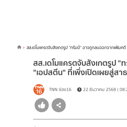
สส.เดโมแครตจับสังเกตรูป "ทรัมป์" อาจถูกลบออกจากแฟ้มคดี "เ
สส.เดโมแครตจับสังเกตรูป "
"เอปสตีน" ที่เพิ่งเปิดเผยสู่ส
TNN ช่อง16
22 ธันวาคม 2568 ( 08: