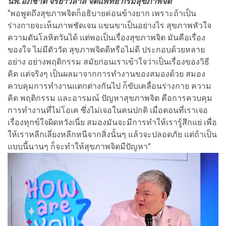
นพ.อภิชาติ จริยาวิลาส จิตแพทย์ กรมสุขภาพจิต
“พอพูดถึงสุขภาพจิตก็อธิบายค่อนข้างยาก เพราะถ้าเป็น
ร่างกายจะเห็นภาพชัดเจน แขนขาเป็นอย่างไร สุขภาพหัวใจ
ความดันโลหิตวันได้ แต่พอเป็นเรื่องสุขภาพจิต มันคือเรื่อง
ของใจ ไม่มีตัววัด สุขภาพจิตดีหรือไม่ดี ประกอบด้วยหลาย
อย่าง อย่างพฤติกรรม สมัยก่อนเราเข้าใจว่าเป็นเรื่องของวิธี
คิด แต่จริงๆ เป็นผลมาจากการทำงานของสมองด้วย สมอง
ควบคุมการทำงานแตกต่างกันไป ก็ขับเคลื่อนร่างกาย ความ
คิด พฤติกรรม และอารมณ์ ปัญหาสุขภาพจิต คือการควบคุม
การทำงานที่ไม่โอเค ซึ่งไม่เจอในคนปกติ เมื่อตอนที่เราเจอ
เรื่องทุกข์ใจผิดหวังเนี่ย สมองมันจะมีการทําให้เรารู้สึกแย่ เพื่อ
ให้เราหลีกเลี่ยงหลีกหนีจากสิ่งนั้นๆ แล้วจะปลอดภัย แต่ถ้าเป็น
แบบนี้นานๆ ก็จะทำให้สุขภาพจิตมีปัญหา”