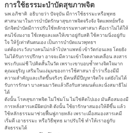
การใช้ธรรมะบำบัดสุขภาพจิต
นพ.อภิชาติ อธิบายว่า ปัจจุบัน มีการใช้ธรรมะหรือพุทธ
ศาสนามาในการบําบัดรักษาสุขภาพจิตจริงจัง จิตแพทย์หรือ
นักจิตบำบัดมีการปรับใช้หลักธรรมทางศาสนา คือเราไม่ได้ให้
คนไข้งมงาย ใช้เหตุและผลให้เขาอยู่กับสติ ใช้ความนิ่งอยู่กับ
ใจ ให้รู้เท่าทันตนเอง เป็นการบำบัดแนวพุทธฯ
แต่ต้องระวังบางคนไม่กล้าไปหาแพทย์ เข้าวัดก่อนเลย โดยยัง
ไม่ได้รับการปรึกษา อาจจะมีความเข้าใจคลาดเคลื่อน สงสาร
พระกับแม่ชี ไปคิดสั้นในวัด เพราะเขาบอบช้ำทางจิตใจมาก
คุณมยุริญ เสริมในแง่มุมของการใช้ศาสนา ย้ำว่าเรื่องมีมี
ความสำคัญและเกิดขึ้นจริงๆ มีคนที่มีปีญหาจิตใจ แต่ยังไม่ได้
รับการรักษา บางคนมาวัดแล้วถึงกับสวดมนต์และนั่งสมาธิไม่
ได้
ดังนั้น โรคสุขภาพจิต ไม่ใช่มโน ไม่ใช่คิดไปเอง มันคือสมองมี
การหลั่งสารเคมีผิดปกติ ดังนั้น ใช้ยารักษาสมองให้ดีขึ้น แล้ว
ใช้หลักธรรมมาช่วยฟื้นฟูภายหลัง เพราะเมื่อสมองสารเคมี
เริ่มดี เอาธรรมะ หรือวิธีพุทธ มาปรับใช้ ทําให้เราอยู่กับ
สัจธรรมได้