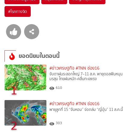
#
โรคทางจิต
ยอดนิยมในตอนนี้
#ข่าวเศรษฐกิจ
#TNN ช่อง16
จับตาฝนระลอกใหญ่ 7–11 ส.ค. พายุดอลฟินหนุน
มรสุม ไทยฝนหนัก-คลื่นทะเลแรง
1
610
#ข่าวเศรษฐกิจ
#TNN ช่อง16
พายุลูกที่ 15 “จันหอม” จ่อถล่ม “ญี่ปุ่น” 11 ส.ค.นี้
2
303