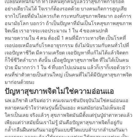
เปลี่ยนที่หนักมาก ทําให้คนทุกคนรู้แล้วว่าสุขภาพกายรอด
อย่างเดียวไม่ได้ ใจเราก้ต้องรอดด้วย บางคนเกิดการสูญเสีย
จากไปโดยที่มันไม่ควรเกิด กระทบกับสุขภาพจิตมาก องค์การ
อนามัยโลก บอกว่า ถ้าเป็นปัญหาที่มันเป็นโรคสุขภาพสุขภาพ
จิตเนี่ย เราอาจจะเจอประมาณ 1 ใน 4 ของคนปกติ
หมายความใน 4 คน ต้องมี 1 คนที่มีภาวะทางจิต เป็นโรคที่
เจอบ่อยเหมือนกับโรคอายุรกรรม ยังไม่นับรวมกับคนทั่วไปที่
เจอปัญหาชีวิต มีความเครียด เจอปัญหาที่แก้ไม่ได้แล้วจิตตก
ก็ใช้ชีวิตลำบาก ดังนั้น เมื่อดูปัญหาสุขภาพจิต ที่ไม่ได้เป็นคน
ป่วย มีมากกว่า 1 ใน 4 ที่บอกไปแน่นอน แล้วก็เราก็เจอด้วยว่า
คนที่ฆ่าตัวตายเป็นส่วนใหญ่ เป็นคนที่ไม่ได้มีปัญหาสุขภาพจิต
มาก่อนด้วยนะ
ปัญหาสุขภาพจิตไม่ใช่ความอ่อนแอ
นพ.อภิชาติ เสริมต่อว่า คนเจเนเรชันปัจจุบันไม่ใช่คนอ่อนแอ
หลายคนเข้าใจว่าคนรุ่นนี้เป็นเยอะ คนสมัยก่อนไม่เห็นจะมี
ใครเป็นเลย จริงแล้วๆ สุขภาพจิตมันมีตั้งแต่รุ่นปู่ย่าตาทวดแล้ว
เพียงแต่ว่าสมัยนั้นเราไม่รู้ มันคือปัญหาสุขภาพจิตก็อยู่กับ
กล้ำกลืนฝืนทนกันมาอยู่กันแบบชีวิตแบบลําบากลําบนกันมา