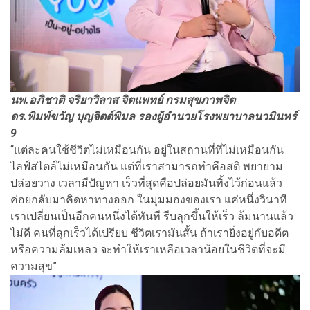
นพ.อภิชาติ จริยาวิลาส จิตแพทย์ กรมสุขภาพจิต
ดร.พิมพ์ขวัญ บุญจิตต์พิมล รองผู้อำนวยโรงพยาบาลนวมินทร์
9
“แต่ละคนใช้ชีวิตไม่เหมือนกัน อยู่ในสถานที่ที่ไม่เหมือนกัน
ไลฟ์สไตล์ไม่เหมือนกัน แต่ที่เราสามารถทําคือสติ พยายาม
ปล่อยวาง เวลามีปัญหา เร็วที่สุดคือปล่อยมันทิ้งไว้ก่อนแล้ว
ค่อยกลับมาคิดหาทางออก ในมุมมองของเรา แค่หนึ่งวินาที
เราเปลี่ยนเป็นอีกคนหนึ่งได้ทันที รีบลุกขึ้นให้เร็ว ล้มนานแล้ว
ไม่ดี คนที่ลุกเร็วได้เปรียบ ชีวิตเรามันสั้น ถ้าเรายิ่งอยู่กับอดีต
หรือความล้มเหลว จะทำให้เราเหลือเวลาน้อยในชีวิตที่จะมี
ความสุข”