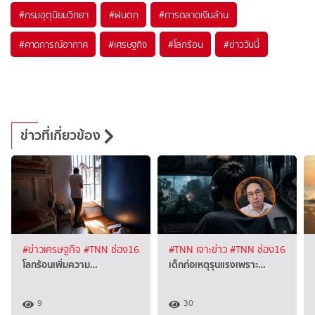
#
กรมอุตุนิยมวิทยา
#
ฝนตก
#
การตลาดเงินล้าน
#
คาดการณ์อากาศ
#
เศรษฐกิจ
#
โลกร้อน
#
ข่าววันนี้
ข่าวที่เกี่ยวข้อง
#ข่าวเศรษฐกิจ
#TNN ช่อง16
#TNN เจาะข่าว
#TNN ช่อง16
โลกร้อนเพิ่มความ…
เด็กก่อเหตุรุนแรงเพราะ…
9
30