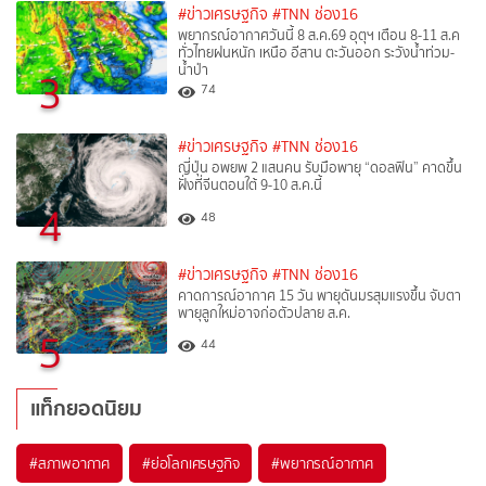
#ข่าวเศรษฐกิจ
#TNN ช่อง16
พยากรณ์อากาศวันนี้ 8 ส.ค.69 อุตุฯ เตือน 8-11 ส.ค
ทั่วไทยฝนหนัก เหนือ อีสาน ตะวันออก ระวังน้ำท่วม-
น้ำป่า
3
74
#ข่าวเศรษฐกิจ
#TNN ช่อง16
ญี่ปุ่น อพยพ 2 แสนคน รับมือพายุ “ดอลฟิน” คาดขึ้น
ฝั่งที่จีนตอนใต้ 9-10 ส.ค.นี้
4
48
#ข่าวเศรษฐกิจ
#TNN ช่อง16
คาดการณ์อากาศ 15 วัน พายุดันมรสุมแรงขึ้น จับตา
พายุลูกใหม่อาจก่อตัวปลาย ส.ค.
5
44
แท็กยอดนิยม
#
สภาพอากาศ
#
ย่อโลกเศรษฐกิจ
#
พยากรณ์อากาศ