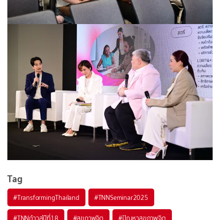
Tag
#
TransformingThailand
#
TNNSeminar2025
#
TNNก้าวสู่ปีที่18
#
สุขภาพจิต
#
ปัญหาสุขภาพจิต