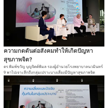
ความกดดันต่อสังคมทำให้เกิดปัญหา
สุขภาพจิต?
ดร.พิมพ์ขวัญ บุญจิตต์พิมล รองผู้อำนวยโรงพยาบาลนวมินทร์
9 พาไปเจาะลึกถึงกลุ่มเปราะบางเสี่ยงมีปัญหาสุขภาพจิต