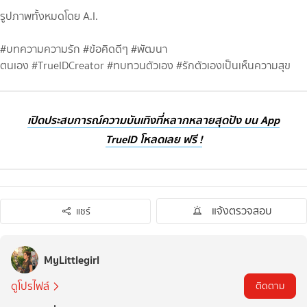
รูปภาพทั้งหมดโดย A.I.
#บทความความรัก #ข้อคิดดีๆ #พัฒนา
ตนเอง #TrueIDCreator #ทบทวนตัวเอง #รักตัวเองเป็นเห็นความสุข
เปิดประสบการณ์ความบันเทิงที่หลากหลายสุดปัง บน App
TrueID โหลดเลย ฟรี !
แจ้งตรวจสอบ
แชร์
MyLittlegirl
ดูโปรไฟล์
ติดตาม