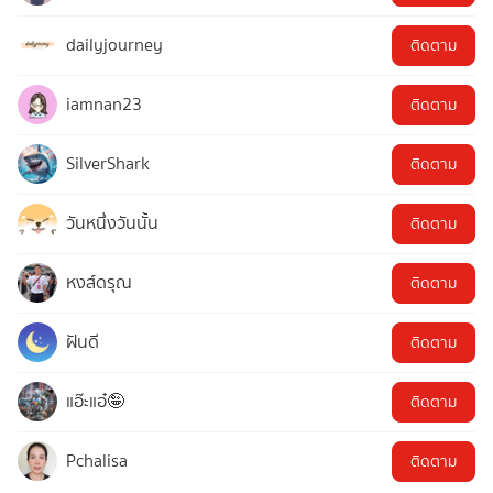
dailyjourney
ติดตาม
iamnan23
ติดตาม
SilverShark
ติดตาม
วันหนึ่งวันนั้น
ติดตาม
หงส์ดรุณ
ติดตาม
ฝันดี
ติดตาม
แอ๊ะแอ๋🤪
ติดตาม
Pchalisa
ติดตาม