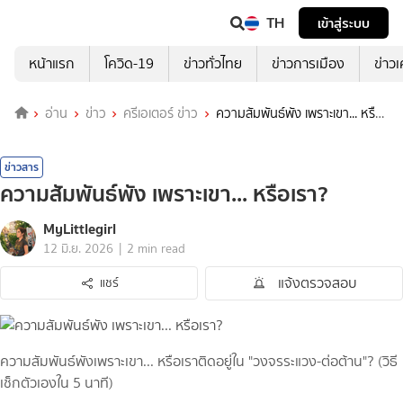
TH
เข้าสู่ระบบ
หน้าแรก
โควิด-19
ข่าวทั่วไทย
ข่าวการเมือง
ข่าว
อ่าน
ข่าว
ครีเอเตอร์ ข่าว
ความสัมพันธ์พัง เพราะเขา... หรือ
เรา?
ข่าวสาร
ความสัมพันธ์พัง เพราะเขา... หรือเรา?
MyLittlegirl
|
12 มิ.ย. 2026
2 min read
แจ้งตรวจสอบ
แชร์
ความสัมพันธ์พังเพราะเขา... หรือเราติดอยู่ใน "วงจรระแวง-ต่อต้าน"? (วิธี
เช็กตัวเองใน 5 นาที)