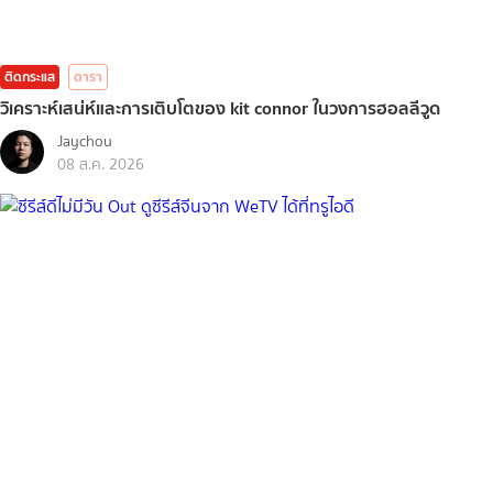
ติดกระแส
ดารา
วิเคราะห์เสน่ห์และการเติบโตของ kit connor ในวงการฮอลลีวูด
Jaychou
08 ส.ค. 2026
ติดกระแส
บันเทิง