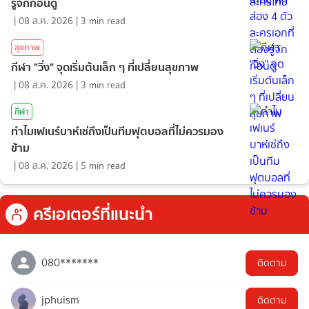
รู้จักก่อนดู
|
08 ส.ค. 2026
|
3
min read
สุขภาพ
กีฬา "วิ่ง" จุดเริ่มต้นเล็ก ๆ ที่เปลี่ยนสุขภาพ
|
08 ส.ค. 2026
|
3
min read
กีฬา
ทำไมเฟเนร์บาห์เช่ถึงเป็นทีมฟุตบอลที่ไม่ควรมอง
ข้าม
|
08 ส.ค. 2026
|
5
min read
ครีเอเตอร์ที่แนะนำ
080*******
ติดตาม
jphuism
ติดตาม