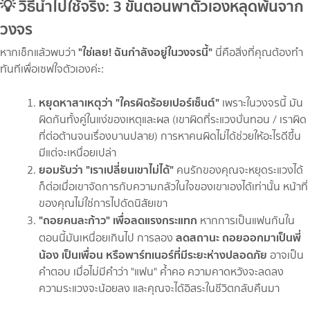
💡 วิธีนำไปใช้จริง: 3 ขั้นตอนพาตัวเองหลุดพ้นจาก
วงจร
"ใช่เลย! ฉันกำลังอยู่ในวงจรนี้"
หากเช็กแล้วพบว่า
นี่คือสิ่งที่คุณต้องทำ
ทันทีเพื่อเซฟใจตัวเองค่ะ:
หยุดหาสาเหตุว่า "ใครผิดร้อยเปอร์เซ็นต์"
เพราะในวงจรนี้ มัน
ผิดกันทั้งคู่ในแง่ของเหตุและผล (เขาผิดที่ระแวงบั่นทอน / เราผิด
ที่ต่อต้านจนเรื่องบานปลาย) การหาคนผิดไม่ได้ช่วยให้อะไรดีขึ้น
มีแต่จะเหนื่อยเปล่า
ยอมรับว่า "เราเปลี่ยนเขาไม่ได้"
คนรักของคุณจะหยุดระแวงได้
ก็ต่อเมื่อเขาจัดการกับความกลัวในใจของเขาเองได้เท่านั้น หน้าที่
ของคุณไม่ใช่การไปดัดนิสัยเขา
"ถอยคนละก้าว" เพื่อลดแรงกระแทก
หากการเป็นแฟนกันใน
ลดสถานะ ถอยออกมาเป็นพี่
ตอนนี้มันเหนื่อยเกินไป การลอง
น้อง เป็นเพื่อน หรือพาร์ทเนอร์ที่มีระยะห่างปลอดภัย
อาจเป็น
คำตอบ เมื่อไม่มีคำว่า "แฟน" ค้ำคอ ความคาดหวังจะลดลง
ความระแวงจะน้อยลง และคุณจะได้อิสระในชีวิตกลับคืนมา