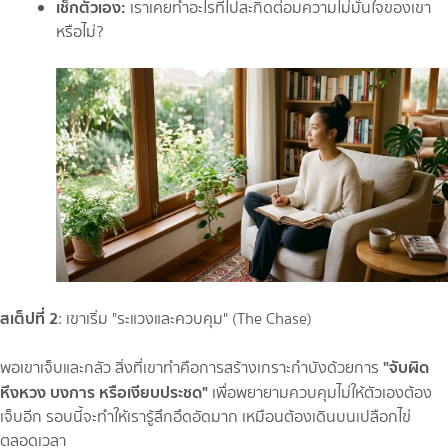
เช็กตัวเอง:
เราเคยทำอะไรที่ไปสะกิดต่อมความไม่มั่นใจของเขา
หรือไม่?
สเต็ปที่ 2
: เขาเริ่ม "ระแวงและควบคุม" (The Chase)
"จับผิด
พอเขาเจ็บและกลัว สิ่งที่เขาทำคือการสร้างเกราะกำบังด้วยการ
หึงหวง บงการ หรือเงียบประชด"
เพื่อพยายามควบคุมไม่ให้ตัวเองต้อง
เจ็บอีก รอบนี้จะทำให้เรารู้สึกอึดอัดมาก เหมือนต้องเดินบนเปลือกไข่
ตลอดเวลา