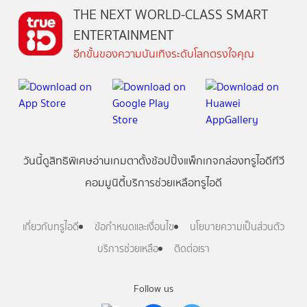
THE NEXT WORLD-CLASS SMART
ENTERTAINMENT
อีกขั้นของความบันเทิงระดับโลกตรงใจคุณ
วันนี้
ดู
สิทธิพิเศษ
อ่าน
เกม
ตาตั้ง
ช้อปปิ้ง
แพ็กเกจ
กล่องทรูไอดีทีวี
คอมมูนิตี้
บริการช่วยเหลือทรูไอดี
เกี่ยวกับทรูไอดี
ข้อกำหนดและเงื่อนไข
นโยบายความเป็นส่วนตัว
บริการช่วยเหลือ
ติดต่อเรา
Follow us