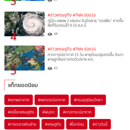
3
#ข่าวเศรษฐกิจ
#TNN ช่อง16
ญี่ปุ่น อพยพ 2 แสนคน รับมือพายุ “ดอลฟิน” คาดขึ้น
ฝั่งที่จีนตอนใต้ 9-10 ส.ค.นี้
4
48
#ข่าวเศรษฐกิจ
#TNN ช่อง16
คาดการณ์อากาศ 15 วัน พายุดันมรสุมแรงขึ้น จับตา
พายุลูกใหม่อาจก่อตัวปลาย ส.ค.
5
43
แท็กยอดนิยม
#
สภาพอากาศ
#
พยากรณ์อากาศ
#
กรมอุตุนิยมวิทยา
#
ย่อโลกเศรษฐกิจ
#
ฝนตก
#
คาดการณ์อากาศ
#
การตลาดเงินล้าน
#
เศรษฐกิจ
#
โลกร้อน
#
ข่าววันนี้