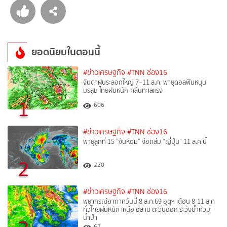
ยอดนิยมในตอนนี้
#ข่าวเศรษฐกิจ
#TNN ช่อง16
จับตาฝนระลอกใหญ่ 7–11 ส.ค. พายุดอลฟินหนุน
มรสุม ไทยฝนหนัก-คลื่นทะเลแรง
1
606
#ข่าวเศรษฐกิจ
#TNN ช่อง16
พายุลูกที่ 15 “จันหอม” จ่อถล่ม “ญี่ปุ่น” 11 ส.ค.นี้
2
220
#ข่าวเศรษฐกิจ
#TNN ช่อง16
พยากรณ์อากาศวันนี้ 8 ส.ค.69 อุตุฯ เตือน 8-11 ส.ค
ทั่วไทยฝนหนัก เหนือ อีสาน ตะวันออก ระวังน้ำท่วม-
น้ำป่า
67