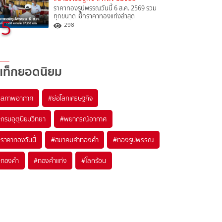
ราคาทองรูปพรรณวันนี้ 6 ส.ค. 2569 รวม
ทุกขนาด เช็กราคาทองแท่งล่าสุด
5
298
แท็กยอดนิยม
#
สภาพอากาศ
#
ย่อโลกเศรษฐกิจ
#
กรมอุตุนิยมวิทยา
#
พยากรณ์อากาศ
#
ราคาทองวันนี้
#
สมาคมค้าทองคำ
#
ทองรูปพรรณ
#
ทองคำ
#
ทองคำแท่ง
#
โลกร้อน