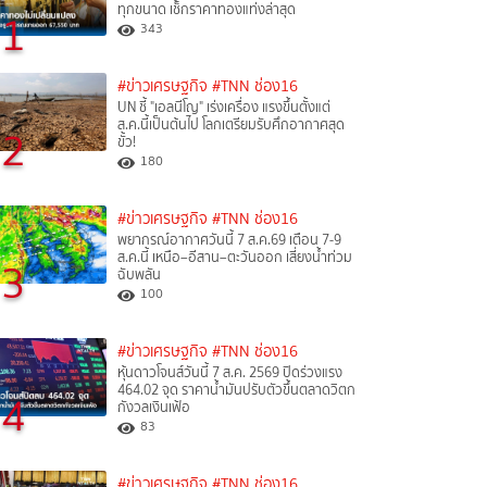
ทุกขนาด เช็กราคาทองแท่งล่าสุด
1
343
#ข่าวเศรษฐกิจ
#TNN ช่อง16
UN ชี้ "เอลนีโญ" เร่งเครื่อง แรงขึ้นตั้งแต่
ส.ค.นี้เป็นต้นไป โลกเตรียมรับศึกอากาศสุด
2
ขั้ว!
180
#ข่าวเศรษฐกิจ
#TNN ช่อง16
พยากรณ์อากาศวันนี้ 7 ส.ค.69 เตือน 7-9
ส.ค.นี้ เหนือ–อีสาน–ตะวันออก เสี่ยงน้ำท่วม
3
ฉับพลัน
100
#ข่าวเศรษฐกิจ
#TNN ช่อง16
หุ้นดาวโจนส์วันนี้ 7 ส.ค. 2569 ปิดร่วงแรง
464.02 จุด ราคาน้ำมันปรับตัวขึ้นตลาดวิตก
4
กังวลเงินเฟ้อ
83
#ข่าวเศรษฐกิจ
#TNN ช่อง16