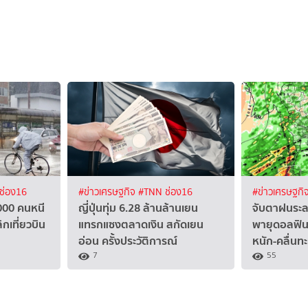
ช่อง16
#ข่าวเศรษฐกิจ
#TNN ช่อง16
#ข่าวเศรษฐกิ
,000 คนหนี
ญี่ปุ่นทุ่ม 6.28 ล้านล้านเยน
จับตาฝนระล
ิกเที่ยวบิน
แทรกแซงตลาดเงิน สกัดเยน
พายุดอลฟิน
อ่อน ครั้งประวัติการณ์
หนัก-คลื่นท
7
55