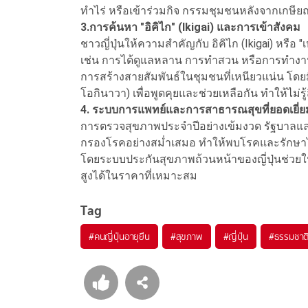
ทำไร่ หรือเข้าร่วมกิจ กรรมชุมชนหลังจากเกษี
3.การค้นหา "อิคิไก" (Ikigai) และการเข้าสังคม
ชาวญี่ปุ่นให้ความสำคัญกับ อิคิไก (Ikigai) หรือ 
เช่น การได้ดูแลหลาน การทำสวน หรือการทำงานฝ
การสร้างสายสัมพันธ์ในชุมชนที่เหนียวแน่น โดยมี
โอกินาวา) เพื่อพูดคุยและช่วยเหลือกัน ทำให้ไม่รู้
4. ระบบการแพทย์และการสาธารณสุขที่ยอดเยี่ย
การตรวจสุขภาพประจำปีอย่างเข้มงวด รัฐบาลแล
กรองโรคอย่างสม่ำเสมอ ทำให้พบโรคและรักษาได้
โดยระบบประกันสุขภาพถ้วนหน้าของญี่ปุ่นช่วย
สูงได้ในราคาที่เหมาะสม
Tag
#
คนญี่ปุ่นอายุยืน
#
สุขภาพ
#
ญี่ปุ่น
#
ธรรมชาต