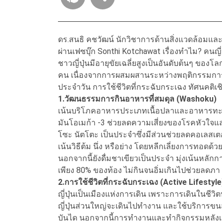
ดร.สนธิ คชวัฒน์ นักวิชาการด้านสิ่งแวดล้อมแ
ผ่านเฟซบุ๊ก Sonthi Kotchawat เรื่องทำไม? คนญี่
ชาวญี่ปุ่นมีอายุขัยเฉลี่ยสูงเป็นอันดับต้นๆ ของโ
คน เนื่องจากการผสมผสานระหว่างพฤติกรรมการก
ประจำวัน การใช้ชีวิตที่กระฉับกระเฉง ทัศนคติ
1.วัฒนธรรมการกินอาหารที่สมดุล (Washoku)
เน้นบริโภคอาหารประเภทเนื้อปลาและอาหารทะเล
มันโอเมก้า -3 ช่วยลดความเสี่ยงของโรคหัวใจแล
โซะ นัตโตะ เป็นประจำซึ่งมีส่วนช่วยลดคอเลสเ
เน้นวิธีต้ม นึ่ง หรือย่าง โดยหลีกเลี่ยงการทอ
นอกจากนี้ยังดื่มชาเขียวเป็นประจำ มุ่งเน้นหลักก
เพียง 80% ของท้อง ไม่กินจนอิ่มเกินไปช่วยล
2.การใช้ชีวิตที่กระฉับกระเฉง (Active Lifestyle
ญี่ปุ่นเป็นเมืองแห่งการเดิน เพราะการเดินในช
ญี่ปุ่นส่วนใหญ่จะเดินไปทำงาน และใช้บริการขน
บันได นอกจากนี้การทำงานและทำกิจกรรมหลังเก