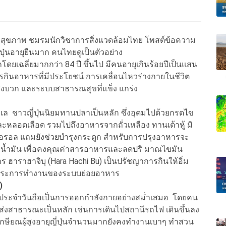
ละสุขภาพ ชมรมนักวิชาการสิ่งแวดล้อมไทย โพสต์ข้อความ
ปุ่นอายุยืนมาก คนไทยดูเป็นตัวอย่าง
ลกโดยเฉลี่ยมากกว่า 84 ปี ขึ้นไป มีคนอายุเกินร้อยปีเป็นแสน
ินอาหารที่มีประโยชน์ การเคลื่อนไหวร่างกายในชีวิต
เชิงบวก และระบบสาธารณสุขที่แข็ง แกร่ง
 ชาวญี่ปุ่นนิยมทานปลาเป็นหลัก ซึ่งอุดมไปด้วยกรดไข
ะหลอดเลือด รวมไปถึงอาหารจากถั่วเหลือง ทานเต้าหู้ มิ
ตอรอล แถมยังช่วยบำรุงกระดูก สำหรับการปรุงอาหารจะ
ดด้วยน้ำมัน เพื่อคงคุณค่าสารอาหารและลดปริ มาณไขมัน
าร ฮาราฮาจิบุ (Hara Hachi Bu) เป็นปรัชญาการกินให้อิ่ม
ดภา ระการทำงานของระบบย่อยอาหาร
)
ีวิตประจำวันถือเป็นการออกกำลังกายอย่างสม่ำเสมอ โดยคน
ส่งสาธารณะเป็นหลัก เช่นการเดินไปสถานีรถไฟ เดินขึ้นลง
ษียณผู้สูงอายุญี่ปุ่นจำนวนมากยังคงทำงานเบาๆ ทำสวน