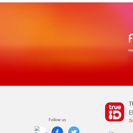
T
E
Follow us
อ