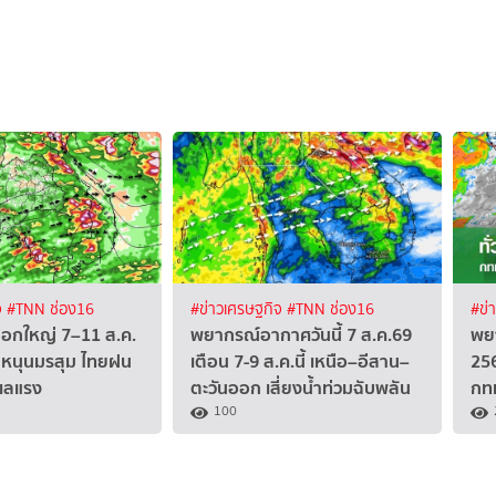
จ
#TNN ช่อง16
#ข่าวเศรษฐกิจ
#TNN ช่อง16
#ข่
อกใหญ่ 7–11 ส.ค.
พยากรณ์อากาศวันนี้ 7 ส.ค.69
พยา
หนุนมรสุม ไทยฝน
เตือน 7-9 ส.ค.นี้ เหนือ–อีสาน–
256
ะเลแรง
ตะวันออก เสี่ยงน้ำท่วมฉับพลัน
กทม
100