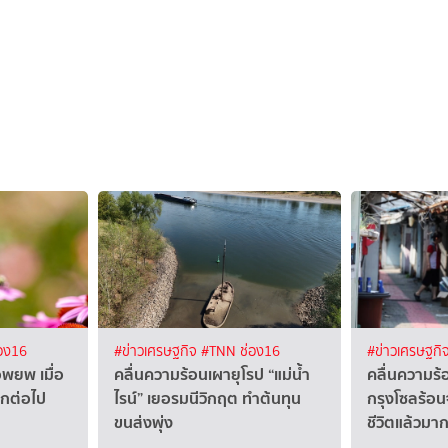
อง16
#ข่าวเศรษฐกิจ
#TNN ช่อง16
#ข่าวเศรษฐกิ
งอพยพ เมื่อ
คลื่นความร้อนเผายุโรป “แม่น้ำ
คลื่นความร้
ีกต่อไป
ไรน์” เยอรมนีวิกฤต ทำต้นทุน
กรุงโซลร้อน
ขนส่งพุ่ง
ชีวิตแล้วมา