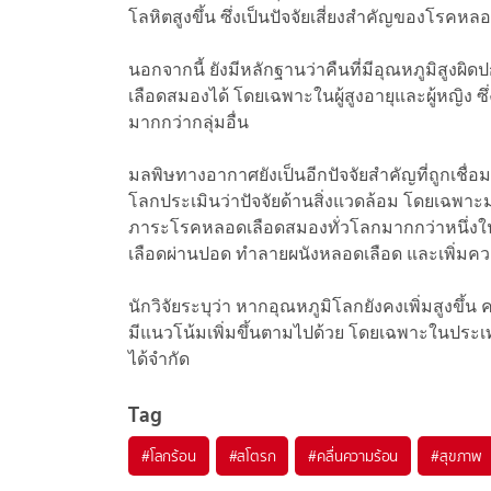
โลหิตสูงขึ้น ซึ่งเป็นปัจจัยเสี่ยงสำคัญของโรคห
นอกจากนี้ ยังมีหลักฐานว่าคืนที่มีอุณหภูมิสูงผ
เลือดสมองได้ โดยเฉพาะในผู้สูงอายุและผู้หญิง 
มากกว่ากลุ่มอื่น
มลพิษทางอากาศยังเป็นอีกปัจจัยสำคัญที่ถูกเช
โลกประเมินว่าปัจจัยด้านสิ่งแวดล้อม โดยเฉพาะ
ภาระโรคหลอดเลือดสมองทั่วโลกมากกว่าหนึ่งใ
เลือดผ่านปอด ทำลายผนังหลอดเลือด และเพิ่มค
นักวิจัยระบุว่า หากอุณหภูมิโลกยังคงเพิ่มสูงขึ้
มีแนวโน้มเพิ่มขึ้นตามไปด้วย โดยเฉพาะในประเ
ได้จำกัด
Tag
#
โลกร้อน
#
สโตรก
#
คลื่นความร้อน
#
สุขภาพ