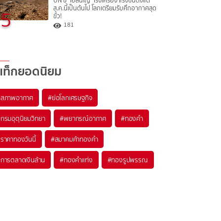
UN ชี้ "เอลนีโญ" เร่งเครื่อง แรงขึ้นตั้งแต่
ส.ค.นี้เป็นต้นไป โลกเตรียมรับศึกอากาศสุด
5
ขั้ว!
181
แท็กยอดนิยม
#
สภาพอากาศ
#
ย่อโลกเศรษฐกิจ
#
กรมอุตุนิยมวิทยา
#
พยากรณ์อากาศ
#
ทองคำ
#
ราคาทองวันนี้
#
สมาคมค้าทองคำ
#
การตลาดเงินล้าน
#
ทองคำแท่ง
#
ทองรูปพรรณ