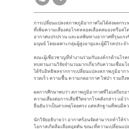
การเปลี่ยนแปลงสภาพภูมิอากาศไม่ได้ส่งผลกระทบแ
ที่เพิ่มความเสี่ยงต่อโรคหลอดเลือดสมองหรือสโตรก
อากาศแปรปรวน และมลพิษทางอากาศที่รุนแรงข
มนุษย์ โดยเฉพาะกลุ่มผู้สูงอายุและผู้มีโรคประจำ
คณะผู้เชี่ยวชาญที่ทำงานร่วมกับองค์กรด้านโรค
ทบทวนงานวิจัยจำนวนมากเกี่ยวกับความเชื่อมโย
ได้รับอิทธิพลจากการเปลี่ยนแปลงสภาพภูมิอากาศ 
รวดเร็ว ความชื้น ความกดอากาศ ไฟป่า รวมถึงพ
ผลการศึกษาพบว่า สภาพภูมิอากาศที่ไม่เสถียรอ
ความเสี่ยงต่อการเสียชีวิตจากโรคดังกล่าว แม้ว่
ยืนยันว่าเป็นสาเหตุโดยตรง แต่หลักฐานที่พบมี
นักวิจัยอธิบายว่า อากาศร้อนจัดสามารถทำให้ร่
โอกาสเกิดลิ่มเลือดอุดตัน ขณะที่ความเปลี่ย