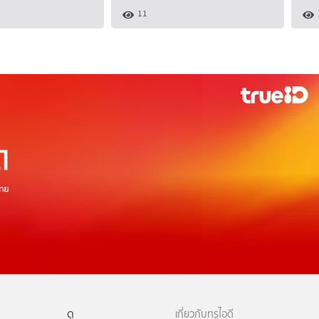
11
ดู
เกี่ยวกับทรูไอดี