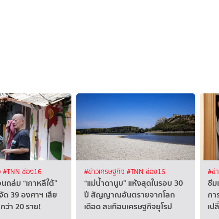
จ
#TNN ช่อง16
#ข่าวเศรษฐกิจ
#TNN ช่อง16
#ข่
อนถล่ม “เกาหลีใต้”
“แม่น้ำดานูบ” แห้งสุดในรอบ 30
ซึม
จัด 39 องศาฯ เสีย
ปี สัญญาณอันตรายจากโลก
กา
กกว่า 20 ราย!
เดือด สะเทือนเศรษฐกิจยุโรป
เปล