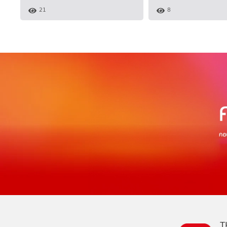
21
8
T