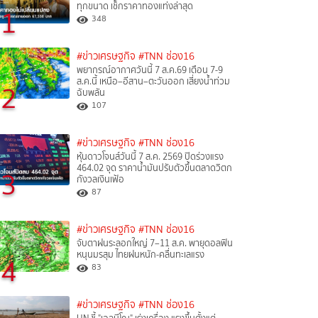
ทุกขนาด เช็กราคาทองแท่งล่าสุด
1
348
#ข่าวเศรษฐกิจ
#TNN ช่อง16
พยากรณ์อากาศวันนี้ 7 ส.ค.69 เตือน 7-9
ส.ค.นี้ เหนือ–อีสาน–ตะวันออก เสี่ยงน้ำท่วม
2
ฉับพลัน
107
#ข่าวเศรษฐกิจ
#TNN ช่อง16
หุ้นดาวโจนส์วันนี้ 7 ส.ค. 2569 ปิดร่วงแรง
464.02 จุด ราคาน้ำมันปรับตัวขึ้นตลาดวิตก
3
กังวลเงินเฟ้อ
87
#ข่าวเศรษฐกิจ
#TNN ช่อง16
จับตาฝนระลอกใหญ่ 7–11 ส.ค. พายุดอลฟิน
หนุนมรสุม ไทยฝนหนัก-คลื่นทะเลแรง
4
83
#ข่าวเศรษฐกิจ
#TNN ช่อง16