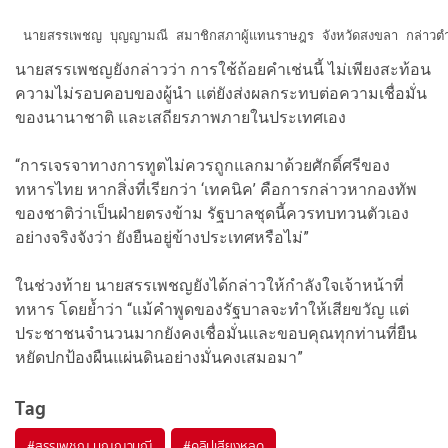
 นายสรรเพชญ บุญญามณี สมาชิกสภาผู้แทนราษฎร จังหวัดสงขลา กล่าวตำหนิอย่
นายสรรเพชญยังกล่าวว่า การใช้ถ้อยคำเช่นนี้ ไม่เพียงสะท้อน
ความไม่รอบคอบของผู้นำ แต่ยังส่งผลกระทบต่อความเชื่อมั่น
ของนานาชาติ และเสถียรภาพภายในประเทศเอง
“การเจรจาทางการทูตไม่ควรถูกแลกมาด้วยศักดิ์ศรีของ
ทหารไทย หากสิ่งที่เรียกว่า ‘เทคนิค’ คือการกล่าวหากองทัพ
ของชาติว่าเป็นฝ่ายตรงข้าม รัฐบาลชุดนี้ควรทบทวนตัวเอง
อย่างจริงจังว่า ยังยืนอยู่ข้างประเทศหรือไม่”
ในช่วงท้าย นายสรรเพชญยังได้กล่าวให้กำลังใจเจ้าหน้าที่
ทหาร โดยย้ำว่า “แม้คำพูดของรัฐบาลจะทำให้เสียขวัญ แต่
ประชาชนจำนวนมากยังคงเชื่อมั่นและขอบคุณทุกท่านที่ยืน
หยัดปกป้องผืนแผ่นดินอย่างมั่นคงเสมอมา”
Tag
#
สรรเพชญ บุญญามณี
#
คลิปเสียงหลุด