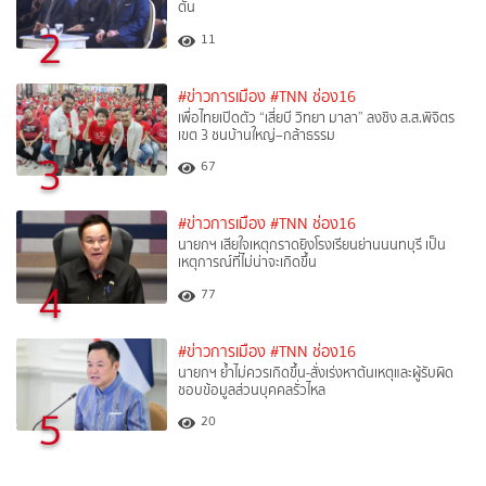
ตัน
2
11
#ข่าวการเมือง
#TNN ช่อง16
เพื่อไทยเปิดตัว “เสี่ยบี วิทยา มาลา” ลงชิง ส.ส.พิจิตร
เขต 3 ชนบ้านใหญ่–กล้าธรรม
3
67
#ข่าวการเมือง
#TNN ช่อง16
นายกฯ เสียใจเหตุกราดยิงโรงเรียนย่านนนทบุรี เป็น
เหตุการณ์ที่ไม่น่าจะเกิดขึ้น
4
77
#ข่าวการเมือง
#TNN ช่อง16
นายกฯ ย้ำไม่ควรเกิดขึ้น-สั่งเร่งหาต้นเหตุและผู้รับผิด
ชอบข้อมูลส่วนบุคคลรั่วไหล
5
20