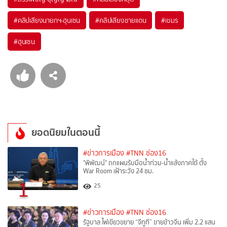
#
คลิปเสียงนายกฯ-ฮุนเซน
#
คลิปเสียงชายแดน
#
เขมร
#
ฮุนเซน
ยอดนิยมในตอนนี้
#ข่าวการเมือง
#TNN ช่อง16
"พิพัฒน์" ถกแผนรับมือน้ำท่วม-น้ำแล้งภาคใต้ ตั้ง
War Room เฝ้าระวัง 24 ชม.
1
25
#ข่าวการเมือง
#TNN ช่อง16
รัฐบาล ไฟเขียวขยาย “จีทูที” ขายข้าวจีน เพิ่ม 2.2 แสน