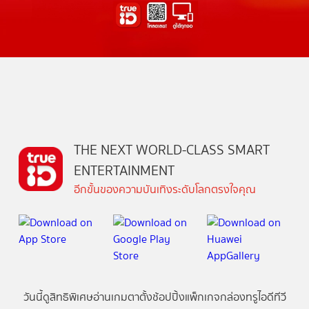
THE NEXT WORLD-CLASS SMART
ENTERTAINMENT
อีกขั้นของความบันเทิงระดับโลกตรงใจคุณ
วันนี้
ดู
สิทธิพิเศษ
อ่าน
เกม
ตาตั้ง
ช้อปปิ้ง
แพ็กเกจ
กล่องทรูไอดีทีวี