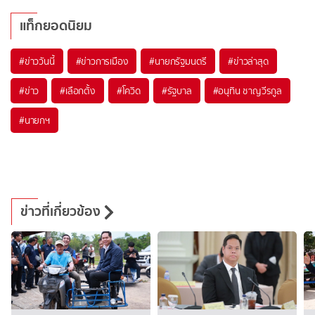
แท็กยอดนิยม
#
ข่าววันนี้
#
ข่าวการเมือง
#
นายกรัฐมนตรี
#
ข่าวล่าสุด
#
ข่าว
#
เลือกตั้ง
#
โควิด
#
รัฐบาล
#
อนุทิน ชาญวีรกูล
#
นายกฯ
ข่าวที่เกี่ยวข้อง