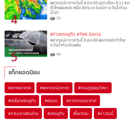
พยากรณ์อากาศวันนี้ 8 ส.ค.69 อุตุฯ เตือน 8-11 ส.ค
ทั่วไทยฝนหนัก เหนือ อีสาน ตะวันออก ระวังน้ำท่วม-
น้ำป่า
4
53
#ข่าวเศรษฐกิจ
#TNN ช่อง16
พยากรณ์อากาศวันนี้ 8 ส.ค.69 ฝนตกหนักทั่วไทย
ระวังน้ำท่วมฉับพลัน
5
66
แท็กยอดนิยม
#
สภาพอากาศ
#
พยากรณ์อากาศ
#
กรมอุตุนิยมวิทยา
#
ย่อโลกเศรษฐกิจ
#
ฝนตก
#
คาดการณ์อากาศ
#
การตลาดเงินล้าน
#
เศรษฐกิจ
#
โลกร้อน
#
ข่าววันนี้