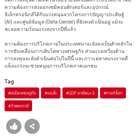
ความต้องการส่งออกเซมิคอนดักเตอร์และอุปกรณ์
อิเล็กทรอนิกส์ได้รับแรงหนุนจากโครงการปัญญาประดิษฐ์
(AI) และศูนย์ข้อมูล (Data Center) ที่ยังคงดำเนินอยู่ แม้จะ
ชะลอความร้อนแรงลงจากปีที่แล้ว
ความต้องการบริโภคภายในประเทศน่าจะยังคงเป็นตัวหลักใน
การขับเคลื่อนการเติบโตทางเศรษฐกิจ ส่วนแรงเหวี่ยงด้าน
การลงทุนจะยังดำเนินต่อไปในปีนี้ และภาวะตลาดแรงงานที่
แข็งแกร่งจะช่วยหนุนการบริโภคภาคเอกชน
Tag
#
ย่อโลกเศรษฐกิจ
#
แอมโร
#
GDP อาเซียน+3
#
การค้าโลก
#
กำแพงภาษี