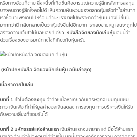
หรือทางอ้อมก็ตาม สิ่งหนึ่งที่เกิดขึ้นคืออารมณ์ความรู้สึกหลังการลงทุน
บางคนอาจรู้สึกใจคอไม่ดี เห็นความผันผวนของตลาดหุ้นแล้วทำใจลำบาก
เราซื้อมาแพงเกินไปหรือเปล่านะ เราขายไปเพราะคิดว่าหุ้นมันคงไม่ขึ้นไป
มากกว่านี้ กลับกลายเป็นว่าหุ้นยังขึ้นได้อีกมาก เราเลยขายหมูแสนจะถูกไป
หนังสือจิตของนักเล่นหุ้น
สร้างความเจ็บใจไม่น้อยเลยทีเดียว
เล่มนี้ว่า
ด้วยเรื่องของอารมณ์ทางใจที่เกี่ยวกับหุ้นครับ
(หน้าปกหนังสือ จิตของนักเล่นหุ้น ฉบับล่าสุด)
เนื้อหาภายในเล่ม
บทที่ 1 ทำไมต้องลงทุน
ว่าด้วยเนื้อหาเกี่ยวกับเศรษฐกิจแบบทุนนิยม
ภาวะเงินเฟ้อ ที่ทำให้มูลค่าของเงินลดลง การลงทุน การบริหารเงินให้รับ
กับความเสี่ยงที่ยอมรับได้
บทที่ 2 มหัศจรรย์แห่งล้านแรก
เงินล้านแรกจะหายาก แต่เมื่อได้ล้านแรก
มาแล้ว ล้านต่อไปจะหามาได้ง่ายขึ้น บทนี้เราจะพูดถึงการออม การจัดการ