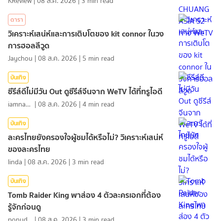
KReview
|
08 ส.ค. 2026
|
3
min read
ดารา
วิเคราะห์เสน่ห์และการเติบโตของ kit connor ในวง
การฮอลลีวูด
Jaychou
|
08 ส.ค. 2026
|
5
min read
บันเทิง
ซีรีส์ดีไม่มีวัน Out ดูซีรีส์จีนจาก WeTV ได้ที่ทรูไอดี
iamnan23
|
08 ส.ค. 2026
|
4
min read
บันเทิง
ละครไทยยังครองใจผู้ชมได้หรือไม่? วิเคราะห์เสน่ห์
ของละครไทย
linda
|
08 ส.ค. 2026
|
3
min read
บันเทิง
Tomb Raider King พาส่อง 4 ตัวละครเอกที่ต้อง
รู้จักก่อนดู
ponydiary
|
08 ส.ค. 2026
|
3
min read