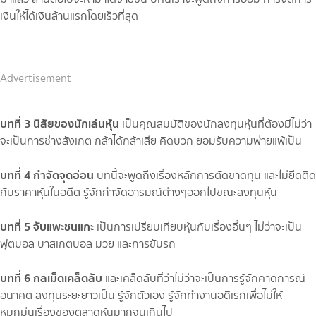
เงินให้ได้เงินล้านแรกโดยเร็วที่สุด
Advertisement
บทที่ 3 นิสัยของนักเล่นหุ้น
เป็นคุณสมบัติของนักลงทุนหุ้นที่ต้องมีไม่ว่า
จะเป็นการช่างสังเกต กล้าได้กล้าเสีย คิดบวก ยอมรับความพ่ายแพ้เป็น
บทที่ 4 กำจัดจุดอ่อน
บทนี้จะพูดถึงเรื่องหลักการตัดขาดทุน และไม่ยึดติด
กับราคาหุ้นในอดีต รู้จักกำจัดอารมณ์ต่างๆออกไปขณะลงทุนหุ้น
บทที่ 5 จับแพะชนแกะ
เป็นการเปรียบเทียบหุ้นกับเรื่องอื่นๆ ไม่ว่าจะเป็น
ฟุตบอล บาสเกตบอล มวย และการขับรถ
บทที่ 6 กลเม็ดเคล็ดลับ
และเคล็ดลับที่ว่าไม่ว่าจะเป็นการรู้จักคาดการณ์
อนาคต ลงทุนระยะยาวเป็น รู้จักตัวเอง รู้จักทำงานอดิเรกเพื่อไม่ให้
หมกมุ่นเรื่องของตลาดหุ้นมากจนเกินไป