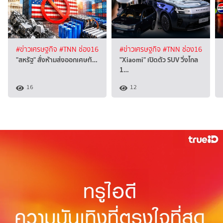
#ข่าวเศรษฐกิจ
#TNN ช่อง16
#ข่าวเศรษฐกิจ
#TNN ช่อง16
"สหรัฐ" สั่งห้ามส่งออกเศษทั…
"Xiaomi" เปิดตัว SUV วิ่งไกล
1…
16
12