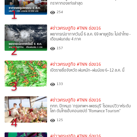
กราคาทองแท่งล่าสุด
1
254
#ข่าวเศรษฐกิจ
#TNN ช่อง16
พยากรณ์อากาศวันนี้ 6 ส.ค. 69 พายุคูจิระ ไม่เข้าไทย -
เตือนฝนถล่ม 4 ภาค
2
157
#ข่าวเศรษฐกิจ
#TNN ช่อง16
เปิดรายชื่อจังหวัด ฝนหนัก–ฝนน้อย 6–12 ส.ค. นี้
3
133
#ข่าวเศรษฐกิจ
#TNN ช่อง16
ททท. ปักหมุด ‘กรุงเทพฯ-เพชรบุรี’ โรดแมปวิวาห์ระดับ
โลก ดันไทยฮับคอนเซปต์ "Romance Tourism"
4
125
#ข่าวเศรษฐกิจ
#TNN ช่อง16