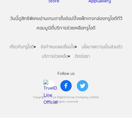
วันนี้
ดู
สิทธิพิเศษ
อ่าน
เกม
ตาตั้ง
ช้อปปิ้ง
แพ็กเกจ
กล่องทรูไอดีทีวี
คอมมูนิตี้
บริการช่วยเหลือทรูไอดี
เกี่ยวกับทรูไอดี
ข้อกำหนดและเงื่อนไข
นโยบายความเป็นส่วนตัว
บริการช่วยเหลือ
ติดต่อเรา
Follow us
Copyright © True Digital Group Company Limited.
All rights reserved