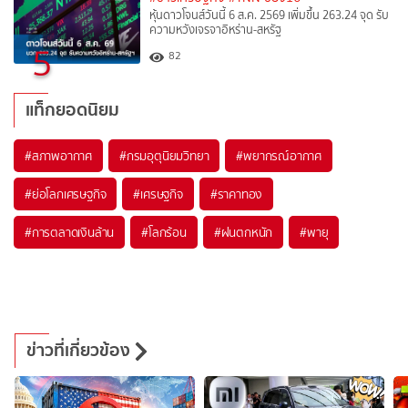
หุ้นดาวโจนส์วันนี้ 6 ส.ค. 2569 เพิ่มขึ้น 263.24 จุด รับ
ความหวังเจรจาอิหร่าน-สหรัฐ
5
82
แท็กยอดนิยม
#
สภาพอากาศ
#
กรมอุตุนิยมวิทยา
#
พยากรณ์อากาศ
#
ย่อโลกเศรษฐกิจ
#
เศรษฐกิจ
#
ราคาทอง
#
การตลาดเงินล้าน
#
โลกร้อน
#
ฝนตกหนัก
#
พายุ
ข่าวที่เกี่ยวข้อง