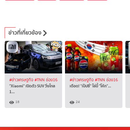
ข่าวที่เกี่ยวข้อง
#ข่าวเศรษฐกิจ
#TNN ช่อง16
#ข่าวเศรษฐกิจ
#TNN ช่อง16
"Xiaomi" เปิดตัว SUV วิ่งไกล
เดือด! "เป๊ปซี่" ไล่บี้ "โค้ก"…
1…
18
24