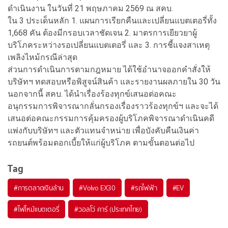
ดำเนินงาน ในวันที่ 21 พฤษภาคม 2569 ณ สคบ.
ใน 3 ประเด็นหลัก 1. แผนการเรียกคืนและเปลี่ยนแบตเตอรี่ทั้ง
1,668 คัน ต้องมีกรอบเวลาชัดเจน 2. มาตรการเยียวยาผู้
บริโภคระหว่างรอเปลี่ยนแบตเตอรี่ และ 3. การชี้แจงสาเหตุ
เพลิงไหม้กรณีล่าสุด
ส่วนการดำเนินการตามกฎหมาย ได้ใช้อำนาจออกคำสั่งให้
บริษัทฯ ทดสอบหรือพิสูจน์สินค้า และรายงานผลภายใน 30 วัน
นอกจากนี้ สคบ. ได้นำเรื่องร้องทุกข์เสนอต่อคณะ
อนุกรรมการพิจารณากลั่นกรองเรื่องราวร้องทุกข์ฯ และจะได้
เสนอต่อคณะกรรมการคุ้มครองผู้บริโภคพิจารณาดำเนินคดี
แพ่งกับบริษัทฯ และตัวแทนจำหน่าย เพื่อบังคับคืนเงินค่า
รถยนต์พร้อมดอกเบี้ยให้แก่ผู้บริโภค ตามขั้นตอนต่อไป
Tag
#
การตลาดเงินล้าน
#
Volvo EX30
#
รถไฟฟ้า
#
EV
#
ไฟไหม้แบตเตอรี่
#
วอลโว่ คาร์ (ประเทศไทย)