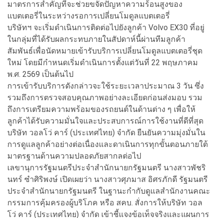
มาตรการสำคัญที่จะช่วยขจัดปัญหาความร้อนสูงของ
แบตเตอรี่ในระหว่างรอการเปลี่ยนโมดูลแบตเตอรี่
บริษัทฯ จะเริ่มดำเนินการติดต่อไปยังลูกค้า Volvo EX30 ที่อยู่
ในกลุ่มที่ได้รับผลกระทบภายในสัปดาห์นี้ผ่านทีมลูกค้า
สัมพันธ์เพื่อนัดหมายเข้ารับบริการเปลี่ยนโมดูลแบตเตอรี่ชุด
ใหม่ โดยมีกำหนดเริ่มดำเนินการตั้งแต่วันที่ 22 พฤษภาคม
พ.ศ. 2569 เป็นต้นไป
การเข้ารับบริการดังกล่าวจะใช้ระยะเวลาประมาณ 3 วัน ซึ่ง
รวมถึงการตรวจสอบคุณภาพอย่างละเอียดก่อนส่งมอบ รวม
ถึงการเตรียมความพร้อมของรถยนต์ในด้านต่าง ๆ เพื่อให้
ลูกค้าได้รับความมั่นใจและประสบการณ์การใช้งานที่ดีที่สุด
บริษัท วอลโว่ คาร์ (ประเทศไทย) จำกัด ยืนยันความมุ่งมั่นใน
การดูแลลูกค้าอย่างต่อเนื่องและดาเนินการทุกขั้นตอนภายใต้
มาตรฐานด้านความปลอดภัยสากลต่อไป
เลขานุการรัฐมนตรีประจำสำนักนายกรัฐมนตรี นางสาวพัชริ
นทร์ ซำศิริพงษ์ เปิดเผยว่า นางสาวศุภมาส อิศรภักดี รัฐมนตรี
ประจำสำนักนายกรัฐมนตรี ในฐานะกำกับดูแลสำนักงานคณะ
กรรมการคุ้มครองผู้บริโภค หรือ สคบ. สั่งการให้บริษัท วอล
โว่ คาร์ (ประเทศไทย) จำกัด เข้าชี้แจงข้อเท็จจริงและแผนการ