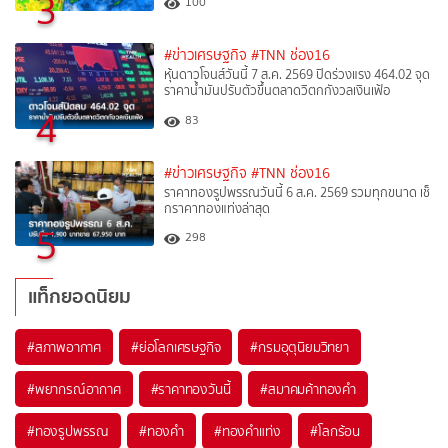
3
100
#ข่าวเศรษฐกิจ
#TNN ช่อง16
หุ้นดาวโจนส์วันนี้ 7 ส.ค. 2569 ปิดร่วงแรง 464.02 จุด
ราคาน้ำมันปรับตัวขึ้นตลาดวิตกกังวลเงินเฟ้อ
4
83
#ข่าวเศรษฐกิจ
#TNN ช่อง16
ราคาทองรูปพรรณวันนี้ 6 ส.ค. 2569 รวมทุกขนาด เช็
กราคาทองแท่งล่าสุด
5
298
แท็กยอดนิยม
#
สภาพอากาศ
#
ย่อโลกเศรษฐกิจ
#
กรมอุตุนิยมวิทยา
#
พยากรณ์อากาศ
#
ราคาทองวันนี้
#
สมาคมค้าทองคำ
#
ทองรูปพรรณ
#
ทองคำ
#
ทองคำแท่ง
#
โลกร้อน