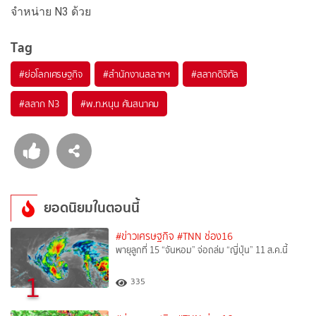
จำหน่าย N3 ด้วย
Tag
#
ย่อโลกเศรษฐกิจ
#
สำนักงานสลากฯ
#
สลากดิจิทัล
#
สลาก N3
#
พ.ท.หนุน ศันสนาคม
ยอดนิยมในตอนนี้
#ข่าวเศรษฐกิจ
#TNN ช่อง16
พายุลูกที่ 15 “จันหอม” จ่อถล่ม “ญี่ปุ่น” 11 ส.ค.นี้
1
335