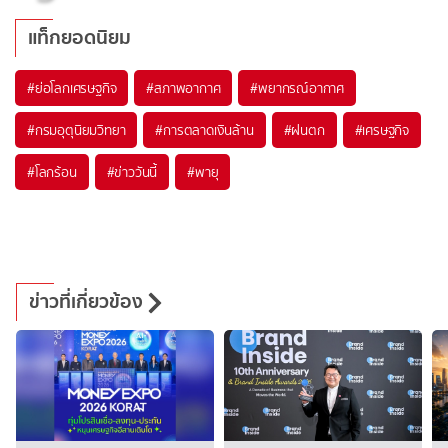
แท็กยอดนิยม
#
ย่อโลกเศรษฐกิจ
#
สภาพอากาศ
#
พยากรณ์อากาศ
#
กรมอุตุนิยมวิทยา
#
การตลาดเงินล้าน
#
ฝนตก
#
เศรษฐกิจ
#
โลกร้อน
#
ข่าววันนี้
#
พายุ
ข่าวที่เกี่ยวข้อง