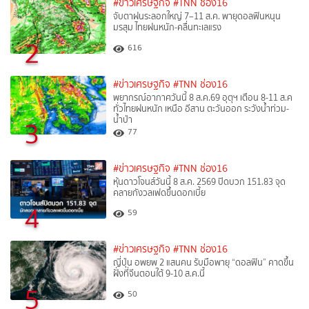
#ข่าวเศรษฐกิจ
#TNN ช่อง16
จับตาฝนระลอกใหญ่ 7–11 ส.ค. พายุดอลฟินหนุน
มรสุม ไทยฝนหนัก-คลื่นทะเลแรง
2
616
#ข่าวเศรษฐกิจ
#TNN ช่อง16
พยากรณ์อากาศวันนี้ 8 ส.ค.69 อุตุฯ เตือน 8-11 ส.ค
ทั่วไทยฝนหนัก เหนือ อีสาน ตะวันออก ระวังน้ำท่วม-
น้ำป่า
3
77
#ข่าวเศรษฐกิจ
#TNN ช่อง16
หุ้นดาวโจนส์วันนี้ 8 ส.ค. 2569 ปิดบวก 151.83 จุด
คลายกังวลเฟดขึ้นดอกเบี้ย
4
59
#ข่าวเศรษฐกิจ
#TNN ช่อง16
ญี่ปุ่น อพยพ 2 แสนคน รับมือพายุ “ดอลฟิน” คาดขึ้น
ฝั่งที่จีนตอนใต้ 9-10 ส.ค.นี้
5
50