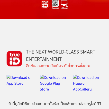
THE NEXT WORLD-CLASS SMART
ENTERTAINMENT
อีกขั้นของความบันเทิงระดับโลกตรงใจคุณ
วันนี้
ดู
สิทธิพิเศษ
อ่าน
เกม
ตาตั้ง
ช้อปปิ้ง
แพ็กเกจ
กล่องทรูไอดีทีวี