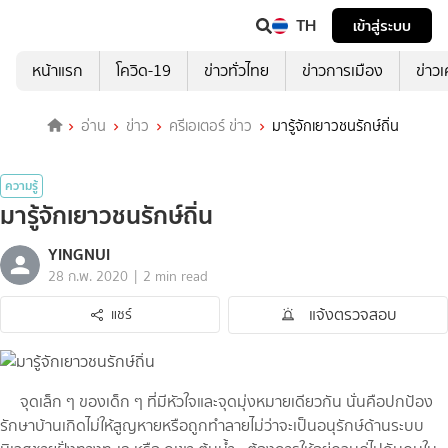
TH
เข้าสู่ระบบ
หน้าแรก
โควิด-19
ข่าวทั่วไทย
ข่าวการเมือง
ข่าว
อ่าน
ข่าว
ครีเอเตอร์ ข่าว
มารู้จักเยาวชนรักษ์ถิ่น
ความรู้
มารู้จักเยาวชนรักษ์ถิ่น
YINGNUI
|
28 ก.พ. 2020
2 min read
แจ้งตรวจสอบ
แชร์
จุดเล็ก ๆ ของเด็ก ๆ ที่มีหัวใจและจุดมุ่งหมายเดียวกัน นั่นคือปกป้อง
รักษาบ้านเกิดไม่ให้สูญหายหรือถูกทำลายไม่ว่าจะเป็นอนุรักษ์ด้านระบบ