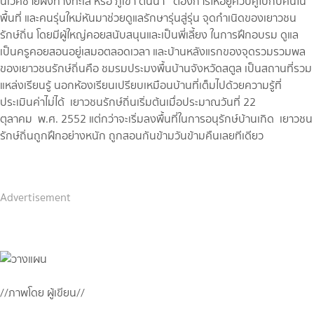
นิเวศช​ายฝั่งทางทะเล หรือ ภูเขา ต้นน้ำ ต้องการให้อยู่ควบคู่ไปกับคนใน
พื้นที่ และคนรุ่นใหม่หันมาช่วยดูแลรักษารุ่นสู่รุ่น จุดกำเนิดของเยาวชน
รักษ์ถิ่น โดยมีผู้ใหญ่คอยสนับสนุนและเป็นพี่เลี้ยง ในการฝึกอบรม ดูแล
เป็นครูคอยสอนอยู่เสมอตลอดเวลา และบ้านหลังแรกของจุดรวมรวมพล
ของเยาวชนรักษ์ถิ่นคือ ชมรมประมงพื้นบ้านจังหวัดสตูล เป็นสถานที่รวม
แหล่งเรียนรู้ นอกห้องเรียนเปรียบเหมือนบ้านที่เต็มไปด้วยความรู้ที่
ประเมินค่าไม่ได้ เยาวชนรักษ์ถิ่นเริ่มต้นเมื่อประมาณวันที่ 22
ตุลาคม พ.ศ. 2552 แต่กว่าจะเริ่มลงพื้นที่ในการอนุรักษ์บ้านเกิด เยาวชน
รักษ์ถิ่นถูกฝึกอย่างหนัก ถูกสอนกันข้ามวันข้ามคืนเลยทีเดียว
Advertisement
//ภาพโดย ผู้เขียน//