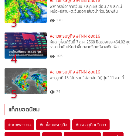
#ข่าวเศรษฐกิจ
#TNN ช่อง16
พยากรณ์อากาศวันนี้ 7 ส.ค.69 เตือน 7-9 ส.ค.นี้
เหนือ–อีสาน–ตะวันออก เสี่ยงน้ำท่วมฉับพลัน
3
120
#ข่าวเศรษฐกิจ
#TNN ช่อง16
หุ้นดาวโจนส์วันนี้ 7 ส.ค. 2569 ปิดร่วงแรง 464.02 จุด
ราคาน้ำมันปรับตัวขึ้นตลาดวิตกกังวลเงินเฟ้อ
4
106
#ข่าวเศรษฐกิจ
#TNN ช่อง16
พายุลูกที่ 15 “จันหอม” จ่อถล่ม “ญี่ปุ่น” 11 ส.ค.นี้
5
74
แท็กยอดนิยม
#
สภาพอากาศ
#
ย่อโลกเศรษฐกิจ
#
กรมอุตุนิยมวิทยา