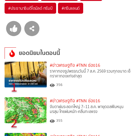
#
ประธานาธิบดีโดนัลด์ ทรัมป์
#
กรีนแลนด์
ยอดนิยมในตอนนี้
#ข่าวเศรษฐกิจ
#TNN ช่อง16
ราคาทองรูปพรรณวันนี้ 7 ส.ค. 2569 รวมทุกขนาด เช็
กราคาทองแท่งล่าสุด
1
356
#ข่าวเศรษฐกิจ
#TNN ช่อง16
จับตาฝนระลอกใหญ่ 7–11 ส.ค. พายุดอลฟินหนุน
มรสุม ไทยฝนหนัก-คลื่นทะเลแรง
2
355