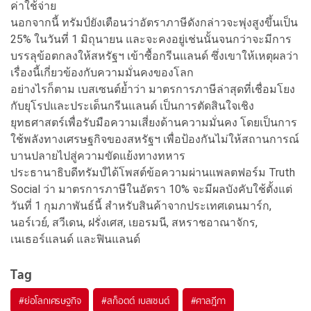
ค่าใช้จ่าย
นอกจากนี้ ทรัมป์ยังเตือนว่าอัตราภาษีดังกล่าวจะพุ่งสูงขึ้นเป็น
25% ในวันที่ 1 มิถุนายน และจะคงอยู่เช่นนั้นจนกว่าจะมีการ
บรรลุข้อตกลงให้สหรัฐฯ เข้าซื้อกรีนแลนด์ ซึ่งเขาให้เหตุผลว่า
เรื่องนี้เกี่ยวข้องกับความมั่นคงของโลก
อย่างไรก็ตาม เบสเซนต์ย้ำว่า มาตรการภาษีล่าสุดที่เชื่อมโยง
กับยุโรปและประเด็นกรีนแลนด์ เป็นการตัดสินใจเชิง
ยุทธศาสตร์เพื่อรับมือความเสี่ยงด้านความมั่นคง โดยเป็นการ
ใช้พลังทางเศรษฐกิจของสหรัฐฯ เพื่อป้องกันไม่ให้สถานการณ์
บานปลายไปสู่ความขัดแย้งทางทหาร
ประธานาธิบดีทรัมป์ได้โพสต์ข้อความผ่านแพลตฟอร์ม Truth
Social ว่า มาตรการภาษีในอัตรา 10% จะมีผลบังคับใช้ตั้งแต่
วันที่ 1 กุมภาพันธ์นี้ สำหรับสินค้าจากประเทศเดนมาร์ก,
นอร์เวย์, สวีเดน, ฝรั่งเศส, เยอรมนี, สหราชอาณาจักร,
เนเธอร์แลนด์ และฟินแลนด์
Tag
#
ย่อโลกเศรษฐกิจ
#
สก็อตต์ เบสเซนต์
#
ศาลฎีกา