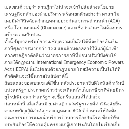
เบสเซนต์ ระบุว่า ศาลฎีกาไม่น่าจะเข้าไปล้มล้างนโยบาย
เศรษฐกิจหลักของฝ่ายบริหาร พร้อมยกตัวอย่างว่า ศาลฯ ไม่
เคยมีคำวินิจฉัยคว่ำกฎหมายประกันสุขภาพถ้วนหน้า (ACA)
หรือ โอบามาแคร์ (Obamacare) และเชื่อว่าศาลฯ ไม่ต้องการ
สร้างความปั่นป่วน
ทั้งนี้ รัฐบาลทรัมป์อาจเผชิญความเป็นไปได้ที่จะต้องคืนเงิน
ภาษีศุลกากรมากกว่า 1.33 แสนล้านดอลลาร์ให้แก่ผู้นำเข้า
หากศาลฎีกาตัดสินว่ามาตรการภาษีที่ปธน.ทรัมป์บังคับใช้
ภายใต้กฎหมาย International Emergency Economic Powers
Act (IEEPA) นั้นไม่ชอบด้วยกฎหมาย โดยมีความเป็นไปได้ที่
คำตัดสินจะมีขึ้นภายในสัปดาห์นี้
ถ้อยแถลงของเบสเซนต์มีขึ้น หลังประธานาธิบดีโดนัลด์ ทรัมป์
แห่งสหรัฐฯ ประกาศกร้าวว่าจะเดินหน้าเก็บภาษีชาติพันธมิตร
ยุโรปเพิ่มจนกว่าสหรัฐฯ จะซื้อกรีนแลนด์ได้สำเร็จ
ก่อนหน้านี้ เมื่อเดือนมิ.ย. ศาลฎีกาสหรัฐฯ เคยมีคำวินิจฉัยยืน
ตามบทบัญญัติสำคัญของกฎหมาย ACA ที่กำหนดให้จัดตั้ง
คณะกรรมการแนะนำบริการด้านการป้องกันโรค ซึ่งบริษัท
ประกันต้องให้ความคุ้มครองแก่ผู้เอาประกันโดยไม่เรียกเก็บ