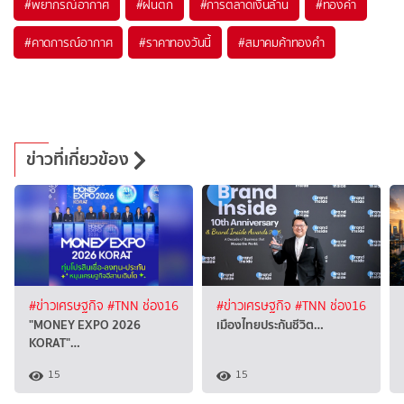
#
พยากรณ์อากาศ
#
ฝนตก
#
การตลาดเงินล้าน
#
ทองคำ
#
คาดการณ์อากาศ
#
ราคาทองวันนี้
#
สมาคมค้าทองคำ
ข่าวที่เกี่ยวข้อง
#ข่าวเศรษฐกิจ
#TNN ช่อง16
#ข่าวเศรษฐกิจ
#TNN ช่อง16
"MONEY EXPO 2026
เมืองไทยประกันชีวิต…
KORAT"…
15
15