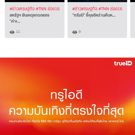
#ข่าวเศรษฐกิจ
#TNN ช่อง16
#ข่าวเศรษฐกิจ
#TNN ช่อง16
สหรัฐฯ ยันเหตุแทรกแซง
"ทรัมป์" ชี้คุยอิหร่านคืบห…
"ค่าเ…
11
9