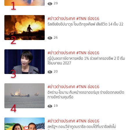
1
29
#ข่าวต่างประเทศ
#TNN ช่อง16
รัสเซียยิงขีปนาวุธ โจมตีกรุงเคียฟ เสียชีวิต 14 เจ็บ 22
2
26
#ข่าวต่างประเทศ
#TNN ช่อง16
ญี่ปุ่นลดภาษีอาหารเหลือ 1% ช่วยค่าครองชีพ 2 ปี เริ่ม
ใช้เมษายน 2027
3
20
#ข่าวต่างประเทศ
#TNN ช่อง16
อิหร่าน-โอมาน คืบหน้าเจรจาฮอร์มุซ ร่างข้อตกลงเปิด
ทางอิหร่านคุมเรือ
4
19
#ข่าวต่างประเทศ
#TNN ช่อง16
สหรัฐฯ ถอนวีซ่าทูตบราซิล ตอบโต้ที่บราซิลยังไม่