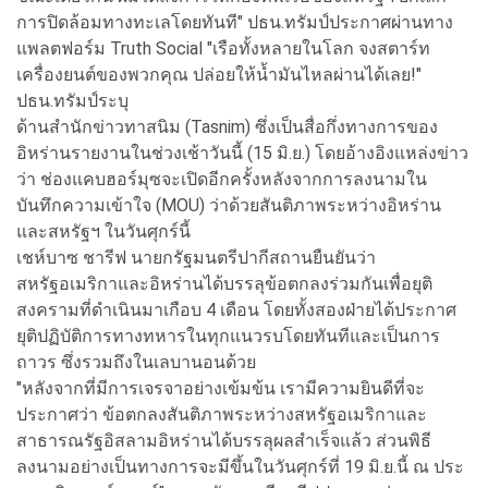
การปิดล้อมทางทะเลโดยทันที" ปธน.ทรัมป์ประกาศผ่านทาง
แพลตฟอร์ม Truth Social "เรือทั้งหลายในโลก จงสตาร์ท
เครื่องยนต์ของพวกคุณ ปล่อยให้น้ำมันไหลผ่านได้เลย!"
ปธน.ทรัมป์ระบุ
ด้านสำนักข่าวทาสนิม (Tasnim) ซึ่งเป็นสื่อกึ่งทางการของ
อิหร่านรายงานในช่วงเช้าวันนี้ (15 มิ.ย.) โดยอ้างอิงแหล่งข่าว
ว่า ช่องแคบฮอร์มุซจะเปิดอีกครั้งหลังจากการลงนามใน
บันทึกความเข้าใจ (MOU) ว่าด้วยสันติภาพระหว่างอิหร่าน
และสหรัฐฯ ในวันศุกร์นี้
เชห์บาซ ชารีฟ นายกรัฐมนตรีปากีสถานยืนยันว่า
สหรัฐอเมริกาและอิหร่านได้บรรลุข้อตกลงร่วมกันเพื่อยุติ
สงครามที่ดำเนินมาเกือบ 4 เดือน โดยทั้งสองฝ่ายได้ประกาศ
ยุติปฏิบัติการทางทหารในทุกแนวรบโดยทันทีและเป็นการ
ถาวร ซึ่งรวมถึงในเลบานอนด้วย
"หลังจากที่มีการเจรจาอย่างเข้มข้น เรามีความยินดีที่จะ
ประกาศว่า ข้อตกลงสันติภาพระหว่างสหรัฐอเมริกาและ
สาธารณรัฐอิสลามอิหร่านได้บรรลุผลสำเร็จแล้ว ส่วนพิธี
ลงนามอย่างเป็นทางการจะมีขึ้นในวันศุกร์ที่ 19 มิ.ย.นี้ ณ ประ