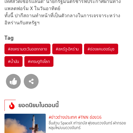
เทศสวิตเซอร์แลนด์" นายกรัฐมนตรีชารีฟประกาศผ่านทาง
แพลตฟอร์ม X ในวันอาทิตย์
ทั้งนี้ ปากีสถานทำหน้าที่เป็นตัวกลางในการเจรจาระหว่าง
อิหร่านกับสหรัฐฯ
Tag
#
สงครามตะวันออกกลาง
#
สหรัฐ-อิหร่าน
#
ช่องแคบฮอร์มุซ
#
น้ำมัน
#
เศรษฐกิจโลก
ยอดนิยมในตอนนี้
#ข่าวต่างประเทศ
#TNN ช่อง16
ชิ้นส่วน SpaceX เท่ารถบัส พุ่งชนดวงจันทร์ ฝากรอย
หลุมใหม่บนดวงจันทร์