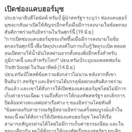
เปิดช่องแคบฮอร์มุซ
ประธานาธิบดีโดนัลด์ ทรัมป์ ผู้นำสหรัฐฯ ระบุว่า ช่องแคบฮอร์
มุซจะกลับมาเปิดให้สัญจรอีกครั้งเมื่อมีการลงนามในข้อตกลง
สันติภาพร่วมกับอิหร่านในวันศุกร์นี้ (19 มิ.ย.)
"การเปิดช่องแคบฮอร์มุซจะเกิดขึ้นเมื่อมีการลงนามในข้อ
ตกลงวันศุกร์นี้ เพื่อวัตถุประสงค์ในการเก็บกู้วัตถุระเบิด ตลอด
จนเปิดทางให้น้ำมันไหลผ่านจากทั้งสองฝั่งอีกครั้งสำหรับ
ภูมิภาคนี้ และสำหรับโลก!" ปธน.ทรัมป์ระบุบนแพลตฟอร์ม
Truth Social ในวันอาทิตย์ (14 มิ.ย.)
ปธน.ทรัมป์โพสต์ข้อความดังกล่าวไม่นาน หลังจากที่เขา
ยืนยันว่า สหรัฐฯ และอิหร่านได้บรรลุข้อตกลงสันติภาพร่วม
กันแล้ว และเขาได้สั่งการให้เปิดช่องแคบฮอร์มุซโดยไม่มีการ
เก็บค่าธรรมเนียม รวมถึงสั่งการให้กองทัพสหรัฐฯ ยกเลิกการ
ปิดล้อมทางทะเลต่อท่าเรือต่าง ๆ ของอิหร่านโดยทันที
"ข้อตกลงกับสาธารณรัฐอิสลามอิหร่านเสร็จสมบูรณ์แล้วใน
ขณะนี้ ผมได้สั่งการให้เปิดช่องแคบฮอร์มุซ โดยให้เรือ
สามารถสัญจรผ่านได้โดยไม่มีการเก็บค่าธรรมเนียม และใน
ขณะเดียวกัน ผมได้สั่งการให้กองทัพเรือของสหรัฐฯ ยกเลิก