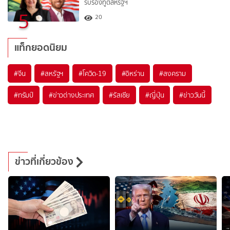
รับรองทูตสหรัฐฯ
5
20
แท็กยอดนิยม
#
จีน
#
สหรัฐฯ
#
โควิด-19
#
อิหร่าน
#
สงคราม
#
ทรัมป์
#
ข่าวต่างประเทศ
#
รัสเซีย
#
ญี่ปุ่น
#
ข่าววันนี้
ข่าวที่เกี่ยวข้อง