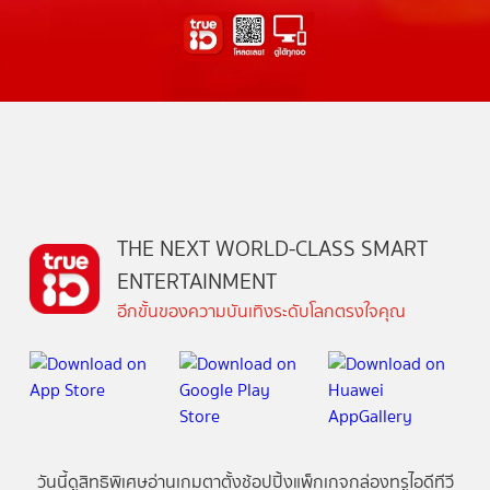
THE NEXT WORLD-CLASS SMART
ENTERTAINMENT
อีกขั้นของความบันเทิงระดับโลกตรงใจคุณ
วันนี้
ดู
สิทธิพิเศษ
อ่าน
เกม
ตาตั้ง
ช้อปปิ้ง
แพ็กเกจ
กล่องทรูไอดีทีวี