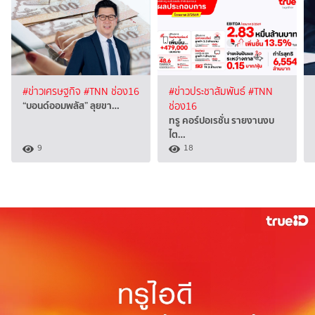
#ข่าวเศรษฐกิจ
#TNN ช่อง16
#ข่าวประชาสัมพันธ์
#TNN
“บอนด์ออมพลัส” ลุยขา…
ช่อง16
ทรู คอร์ปอเรชั่น รายงานงบ
ไต…
9
18