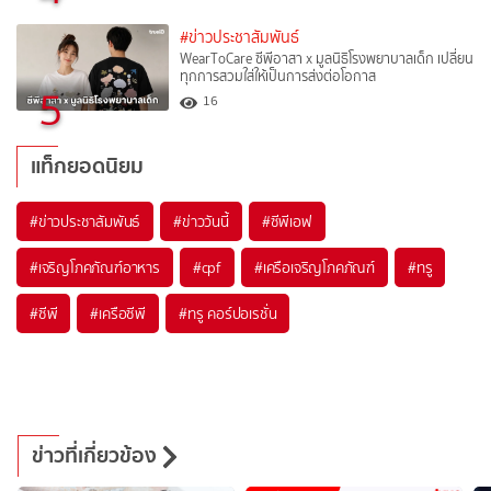
#ข่าวประชาสัมพันธ์
WearToCare ซีพีอาสา x มูลนิธิโรงพยาบาลเด็ก เปลี่ยน
ทุกการสวมใส่ให้เป็นการส่งต่อโอกาส
5
16
แท็กยอดนิยม
#
ข่าวประชาสัมพันธ์
#
ข่าววันนี้
#
ซีพีเอฟ
#
เจริญโภคภัณฑ์อาหาร
#
cpf
#
เครือเจริญโภคภัณฑ์
#
ทรู
#
ซีพี
#
เครือซีพี
#
ทรู คอร์ปอเรชั่น
ข่าวที่เกี่ยวข้อง