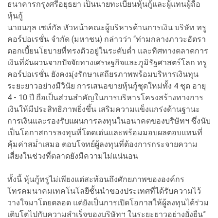
ธนาคารกรุงศรีอยุธยา เป็นนายทะเบียนหุ้นกู้และผู้แทนผู้ถือ
หุ้นกู้
นายนกุล เซห์กัล หัวหน้าคณะผู้บริหารด้านการเงิน บริษัท ทรู
คอร์ปอเรชั่น จำกัด (มหาชน) กล่าวว่า “ท่ามกลางภาวะอัตรา
ดอกเบี้ยนโยบายที่ทรงตัวอยู่ในระดับต่ำ และทิศทางตลาดการ
เงินที่ผันผวนจากปัจจัยทางเศรษฐกิจและภูมิรัฐศาสตร์โลก ทรู
คอร์ปอเรชั่น ยังคงมุ่งรักษาเสถียรภาพพร้อมบริหารเงินทุน
ระยะยาวอย่างมีวินัย การเสนอขายหุ้นกู้ชุดใหม่ทั้ง 4 ชุด อายุ
4 - 10 ปี ถือเป็นส่วนสำคัญในการบริหารโครงสร้างทางการ
เงินให้มีประสิทธิภาพยิ่งขึ้น เสริมความแข็งแกร่งด้านฐานะ
การเงินและรองรับแผนการลงทุนในอนาคตของบริษัทฯ ซึ่งนับ
เป็นโอกาสการลงทุนที่โดดเด่นและพร้อมมอบผลตอบแทนที่
คุ้มค่าสม่ำเสมอ ตอบโจทย์ผู้ลงทุนที่ต้องการกระจายความ
เสี่ยงในช่วงที่ตลาดยังมีความไม่แน่นอน
ทั้งนี้ หุ้นกู้ทรูไม่เพียงแต่สะท้อนถึงศักยภาพขององค์กร
โทรคมนาคมเทคโนโลยีชั้นนำของประเทศที่ได้รับความไว้
วางใจมาโดยตลอด แต่ยังเป็นการเปิดโอกาสให้ผู้ลงทุนได้ร่วม
เติบโตไปกับความสำเร็จของบริษัทฯ ในระยะยาวอย่างยั่งยืน”