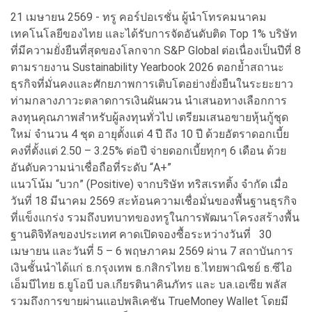
21 เมษายน 2569 - ทรู คอร์ปอเรชั่น ผู้นำโทรคมนาคม
เทคโนโลยีของไทย และได้รับการจัดอันดับติด Top 1% บริษัท
ที่มีความยั่งยืนที่สุดของโลกจาก S&P Global ต่อเนื่องเป็นปีที่ 8
ตามรายงาน Sustainability Yearbook 2026 ตอกย้ำสถานะ
ธุรกิจที่มั่นคงและศักยภาพการเติบโตอย่างยั่งยืนในระยะยาว
ท่ามกลางภาวะตลาดการเงินผันผวน นำเสนอทางเลือกการ
ลงทุนคุณภาพสำหรับผู้ลงทุนทั่วไป เตรียมเสนอขายหุ้นกู้ชุด
ใหม่ จำนวน 4 ชุด อายุตั้งแต่ 4 ปี ถึง 10 ปี ด้วยอัตราดอกเบี้ย
คงที่ตั้งแต่ 2.50 – 3.25% ต่อปี จ่ายดอกเบี้ยทุกๆ 6 เดือน ด้วย
อันดับความน่าเชื่อถือที่ระดับ “A+”
แนวโน้ม “บวก” (Positive) จากบริษัท ทริสเรทติ้ง จำกัด เมื่อ
วันที่ 18 มีนาคม 2569 สะท้อนความเชื่อมั่นของพื้นฐานธุรกิจ
ที่แข็งแกร่ง รวมถึงบทบาทของทรูในการพัฒนาโครงสร้างพื้น
ฐานดิจิทัลของประเทศ คาดเปิดจองซื้อระหว่างวันที่ 30
เมษายน และวันที่ 5 – 6 พฤษภาคม 2569 ผ่าน 7 สถาบันการ
เงินชั้นนำได้แก่ ธ.กรุงเทพ ธ.กสิกรไทย ธ.ไทยพาณิชย์ ธ.ซีไอ
เอ็มบีไทย ธ.ยูโอบี บล.เกียรตินาคินภัทร และ บล.เอเซีย พลัส
รวมถึงการขายผ่านแอปพลิเคชัน TrueMoney Wallet โดยมี