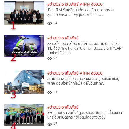
#ข่าวประชาสัมพันธ์
#TNN ช่อง16
เปิดเวที AI ขับเคลื่อนนวัตกรรมวิทยาศาสตร์และ
สุขภาพ ยกระดับไทยสู่ศูนย์กลางอาเซียน
1
14
#ข่าวประชาสัมพันธ์
สู่สไตล์ใหม่อันไกลโพ้น บัซ ไลท์เยียร์ออกเดินทางครั้ง
ใหม่ ด้วย New Honda "Giorno+ BUZZ LIGHTYEAR"
2
Limited Edition
92
#ข่าวประชาสัมพันธ์
#TNN ช่อง16
สยามดิสคัฟเวอรี่ ชวนค้นหาของขวัญวันแม่และเมนู
พิเศษ ตอบโจทย์ทุกไลฟ์สไตล์ในวันสำคัญ
3
13
#ข่าวประชาสัมพันธ์
ซีพี แอ็กซ์ตร้า จัดตั้ง “ศูนย์เรียนรู้เกษตรบ้านโนนเขวา”
ยกระดับเกษตรกรไทยให้เติบโตอย่างยั่งยืน
4
17