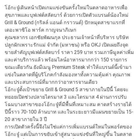
โอ้กะจู๋เดินหน้าเปิดเกมแข่งขันครั้งใหม่ในตลาดอาหารเพื่อ
สุขภาพและบุฟเฟต์สลัดบาร์ ด้วยการเปิดตัวแบรนด์น้องใหม่
Grill & Ground (กริลล์ แอนด์ กราวนด์) ปักหมุดสาขาแรกที่
เดอะพาซิโอ พาร์ค กาญจนาภิเษก
คุณชลากร เอกชัยพัฒนกุล ประธานเจ้าหน้าที่บริหาร บริษัท
ปลูกผักเพราะรักแม่ จำกัด (มหาชน) หรือ OKJ เปิดเผยถึงจุด
ขายสำคัญบุฟเฟต์สลัดบาร์ ราคา 259 บาท รวมภาษีมูลค่าเพิ่ม
และค่าบริการแล้ว พร้อมไลน์อาหารมากกว่า 150 รายการ
ขณะเดียวกัน ยังมีเมนู Premium Steak ทำให้แบรนด์นี้เข้ามา
แข่งในตลาดที่ผู้บริโภคกำลังมองหาทั้งความคุ้มค่า คุณภาพ
และประสบการณ์ที่มากกว่าอาหารจานเดียว
โอ้กะจู๋ตั้งเป้าขยาย Grill & Ground 5 สาขาภายในปีนี้ โดยจะ
ทยอยเปิดช่วงปลายไตรมาส 3 และไตรมาส 4 ผ่านการปรับ
โฉมบางสาขาของโอ้กะจู๋ที่มีพื้นที่เหมาะสม คาดสร้างรายได้
ปีนี้ราว 70-100 ล้านบาท และในระยะยาวมีแผนขยายเป็น 15-
20 สาขาภายใน 3 ปี
การเปิดตัวครั้งนี้จึงไม่ใช่แค่การเพิ่มแบรนด์ใหม่ในพอร์ตของ
โอ้กะจู๋ แต่เป็นการขยับเข้าสู่สนามแข่งขันที่ใหญ่ขึ้น ในตลาด