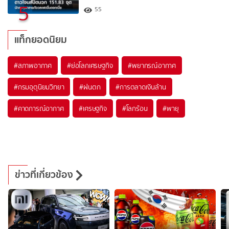
5
55
แท็กยอดนิยม
#
สภาพอากาศ
#
ย่อโลกเศรษฐกิจ
#
พยากรณ์อากาศ
#
กรมอุตุนิยมวิทยา
#
ฝนตก
#
การตลาดเงินล้าน
#
คาดการณ์อากาศ
#
เศรษฐกิจ
#
โลกร้อน
#
พายุ
ข่าวที่เกี่ยวข้อง