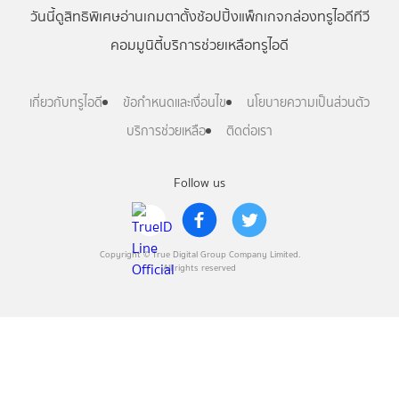
วันนี้
ดู
สิทธิพิเศษ
อ่าน
เกม
ตาตั้ง
ช้อปปิ้ง
แพ็กเกจ
กล่องทรูไอดีทีวี
คอมมูนิตี้
บริการช่วยเหลือทรูไอดี
เกี่ยวกับทรูไอดี
ข้อกำหนดและเงื่อนไข
นโยบายความเป็นส่วนตัว
บริการช่วยเหลือ
ติดต่อเรา
Follow us
Copyright © True Digital Group Company Limited.
All rights reserved