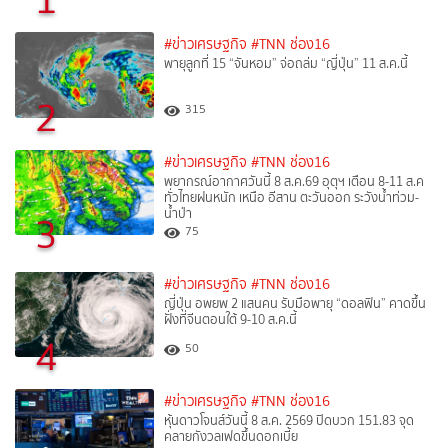
#ข่าวเศรษฐกิจ
#TNN ช่อง16
พายุลูกที่ 15 “จันหอม” จ่อถล่ม “ญี่ปุ่น” 11 ส.ค.นี้
2
315
#ข่าวเศรษฐกิจ
#TNN ช่อง16
พยากรณ์อากาศวันนี้ 8 ส.ค.69 อุตุฯ เตือน 8-11 ส.ค
ทั่วไทยฝนหนัก เหนือ อีสาน ตะวันออก ระวังน้ำท่วม-
น้ำป่า
3
75
#ข่าวเศรษฐกิจ
#TNN ช่อง16
ญี่ปุ่น อพยพ 2 แสนคน รับมือพายุ “ดอลฟิน” คาดขึ้น
ฝั่งที่จีนตอนใต้ 9-10 ส.ค.นี้
4
50
#ข่าวเศรษฐกิจ
#TNN ช่อง16
หุ้นดาวโจนส์วันนี้ 8 ส.ค. 2569 ปิดบวก 151.83 จุด
คลายกังวลเฟดขึ้นดอกเบี้ย