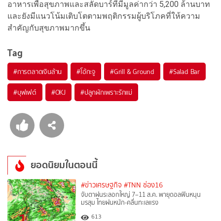
อาหารเพื่อสุขภาพและสลัดบาร์ที่มีมูลค่ากว่า 5,200 ล้านบาท
และยังมีแนวโน้มเติบโตตามพฤติกรรมผู้บริโภคที่ให้ความ
สำคัญกับสุขภาพมากขึ้น
Tag
#
การตลาดเงินล้าน
#
โอ้กะจู
#
Grill & Ground
#
Salad Bar
#
บุฟเฟต์
#
OKJ
#
ปลูกผักเพราะรักแม่
ยอดนิยมในตอนนี้
#ข่าวเศรษฐกิจ
#TNN ช่อง16
จับตาฝนระลอกใหญ่ 7–11 ส.ค. พายุดอลฟินหนุน
มรสุม ไทยฝนหนัก-คลื่นทะเลแรง
1
613