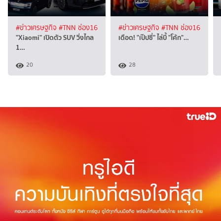
#ข่าวเศรษฐกิจ
#TNN ช่อง16
#ข่าวเศรษฐกิจ
#TNN ช่อง16
"Xiaomi" เปิดตัว SUV วิ่งไกล
เดือด! "เป๊ปซี่" ไล่บี้ "โค้ก"…
1…
20
28