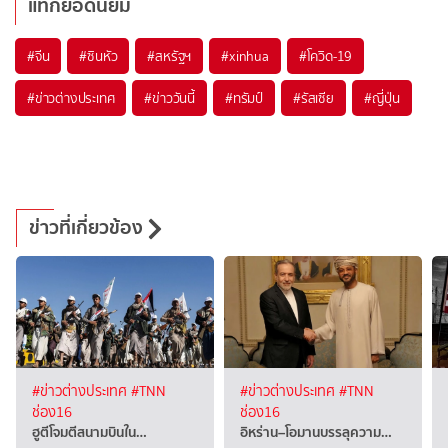
แท็กยอดนิยม
#
จีน
#
ซินหัว
#
สหรัฐฯ
#
xinhua
#
โควิด-19
#
ข่าวต่างประเทศ
#
ข่าววันนี้
#
ทรัมป์
#
รัสเซีย
#
ญี่ปุ่น
ข่าวที่เกี่ยวข้อง
#ข่าวต่างประเทศ
#TNN
#ข่าวต่างประเทศ
#TNN
ช่อง16
ช่อง16
ฮูตีโจมตีสนามบินใน…
อิหร่าน–โอมานบรรลุความ…