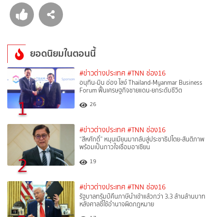
ยอดนิยมในตอนนี้
#ข่าวต่างประเทศ
#TNN ช่อง16
อนุทิน-มิน อ่อง ไลง์ Thailand-Myanmar Business
Forum ฟื้นเศรษฐกิจชายแดน-ยกระดับชีวิต
1
26
#ข่าวต่างประเทศ
#TNN ช่อง16
“สีหศักดิ์”​ หนุนเมียนมากลับสู่ประชาธิปไตย-สันติภาพ
พร้อมเป็นกาวใจเชื่อมอาเซียน
2
19
#ข่าวต่างประเทศ
#TNN ช่อง16
รัฐบาลทรัมป์คืนภาษีนำเข้าแล้วกว่า 3.3 ล้านล้านบาท
หลังศาลชี้ใช้อำนาจผิดกฎหมาย