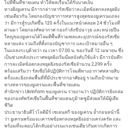
ไปที่พื้นที่ชายแดน ทำให้พลเรือนได้รับบาดเจ็บ
ทางฝั่งยูเครน มีการกล่าวหารัสเซียว่าละเมิดข้อตกลงหยุดยิง
เช่นเดียวกัน โดยกองบัญชาการทหารสูงสุดของยูเครนแถลง
ว่า มีการสู้รบเกิดขึ้น 120 ครั้งในแนวหน้าตลอด 24 ชั่วโมงที่
ผ่านมา โดยกองทัพอากาศ กองกำลังขีปนาวุธ และหน่วยปืน
ใหญ่ของยูเครนได้โจมตีพื้นที่รวมพลและอุปกรณ์ของรัสเซีย
หลายแห่ง รวมถึงที่ตั้งกองบัญชาการ และเป้าหมายอื่น ๆ
ในแถลงระบุด้วยว่า ณ เวลา 07.00 น. ของวันที่ 12 เมษายน ซึ่ง
เป็นช่วงหลังประกาศหยุดยิงเริ่มมีผลบังคับใช้แล้ว มีการบันทึก
การละเมิดข้อตกลงหยุดยิงของรัสเซียจำนวน 2,299 ครั้ง
พร้อมเสริมว่า รัสเซียได้ปฏิบัติการโจมตีทางอากาศหลายสิบ
ครั้งและยิงถล่มพื้นที่ที่มีประชากรอาศัยอยู่ รวมถึงเป้าหมาย
ทางทหารของยูเครนและพื้นที่ชายแดน
สำนักข่าว Ukrinform ของยูเครน รายงานว่า ปฏิบัติการยิงถล่ม
ของกองทัพรัสเซียในพื้นที่ชายแดนภูมิาคซูมีส่งผลให้มีผู้เสีย
ชีวิต
ประธานาธิบดีโวโลดีมีร์ เซเลนสกี ของยูเครน ย้ำก่อนหน้านี้
ว่า ยูเครนพร้อมจะเคารพข้อตกลงหยุดยิงอย่างเคร่งครัด และ
พร้อมที่จะตอบโต้กลับอย่างรุนแรงเช่นเดียวกันหากเกิดการ