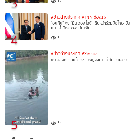
3
17
#ข่าวต่างประเทศ
#TNN ช่อง16
“อนุทิน” คุย “มิน ออง ไลง์” เดินหน้าร่วมมือไทย-เมีย
นมา ย้ำมิตรภาพแน่นแฟ้น
4
12
#ข่าวต่างประเทศ
#Xinhua
พลเมืองดี 3 คน โดดช่วยหญิงจมแม่น้ำในเจ้อเจียง
5
1K