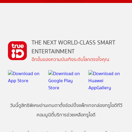
THE NEXT WORLD-CLASS SMART
ENTERTAINMENT
อีกขั้นของความบันเทิงระดับโลกตรงใจคุณ
วันนี้
ดู
สิทธิพิเศษ
อ่าน
เกม
ตาตั้ง
ช้อปปิ้ง
แพ็กเกจ
กล่องทรูไอดีทีวี
คอมมูนิตี้
บริการช่วยเหลือทรูไอดี