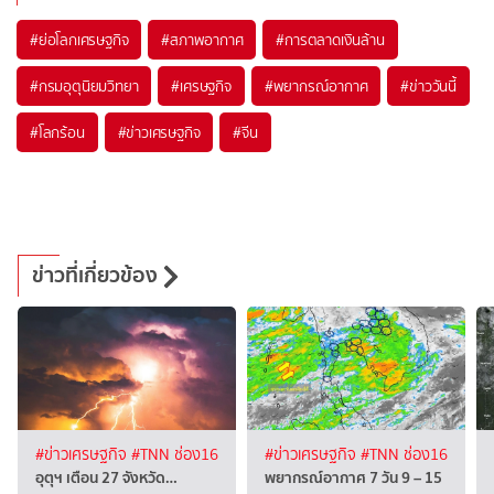
#
ย่อโลกเศรษฐกิจ
#
สภาพอากาศ
#
การตลาดเงินล้าน
#
กรมอุตุนิยมวิทยา
#
เศรษฐกิจ
#
พยากรณ์อากาศ
#
ข่าววันนี้
#
โลกร้อน
#
ข่าวเศรษฐกิจ
#
จีน
ข่าวที่เกี่ยวข้อง
#ข่าวเศรษฐกิจ
#TNN ช่อง16
#ข่าวเศรษฐกิจ
#TNN ช่อง16
อุตุฯ เตือน 27 จังหวัด…
พยากรณ์อากาศ 7 วัน 9 – 15