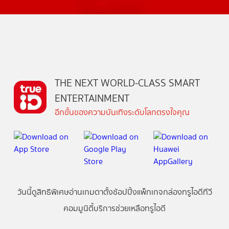
THE NEXT WORLD-CLASS SMART
ENTERTAINMENT
อีกขั้นของความบันเทิงระดับโลกตรงใจคุณ
วันนี้
ดู
สิทธิพิเศษ
อ่าน
เกม
ตาตั้ง
ช้อปปิ้ง
แพ็กเกจ
กล่องทรูไอดีทีวี
คอมมูนิตี้
บริการช่วยเหลือทรูไอดี