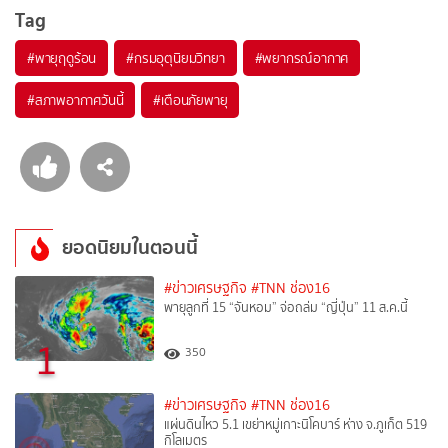
Tag
#
พายุฤดูร้อน
#
กรมอุตุนิยมวิทยา
#
พยากรณ์อากาศ
#
สภาพอากาศวันนี้
#
เตือนภัยพายุ
ยอดนิยมในตอนนี้
#ข่าวเศรษฐกิจ
#TNN ช่อง16
พายุลูกที่ 15 “จันหอม” จ่อถล่ม “ญี่ปุ่น” 11 ส.ค.นี้
1
350
#ข่าวเศรษฐกิจ
#TNN ช่อง16
แผ่นดินไหว 5.1 เขย่าหมู่เกาะนิโคบาร์ ห่าง จ.ภูเก็ต 519
กิโลเมตร