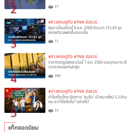
2
37
#ข่าวเศรษฐกิจ
#TNN ช่อง16
หุ้นดาวโจนส์วันนี้ 8 ส.ค. 2569 ปิดบวก 151.83 จุด
คลายกังวลเฟดขึ้นดอกเบี้ย
3
71
#ข่าวเศรษฐกิจ
#TNN ช่อง16
ราคาทองรูปพรรณวันนี้ 7 ส.ค. 2569 รวมทุกขนาด เช็
กราคาทองแท่งล่าสุด
4
389
#ข่าวเศรษฐกิจ
#TNN ช่อง16
ทำไมเที่ยวไทย ต้องการ "คนจีน" เป้าหมายใหม่ 5.3 ล้าน
คน จะทำได้หรือไม่? อย่างไร?
5
22
แท็กยอดนิยม