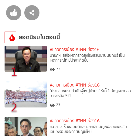
ยอดนิยมในตอนนี้
#ข่าวการเมือง
#TNN ช่อง16
นายกฯ เสียใจเหตุกราดยิงโรงเรียนย่านนนทบุรี เป็น
เหตุการณ์ที่ไม่น่าจะเกิดขึ้น
1
73
#ข่าวการเมือง
#TNN ช่อง16
"ประธานชมรมกำนันผู้ใหญ่บ้านฯ” รับได้แก้กฎหมายลด
วาระเหลือ 5 ปี
2
23
#ข่าวการเมือง
#TNN ช่อง16
ก.กลาง เห็นชอบมติกสถ. ยกเลิกบัญชีผู้สอบแข่งขัน
เดิม พร้อมประกาศบัญชีใหม่