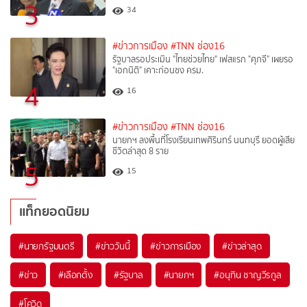
3
34
#ข่าวการเมือง
#TNN ช่อง16
รัฐบาลรอประเมิน "ไทยช่วยไทย" เฟสแรก "ศุภจี" เผยรอ
"เอกนิติ" เคาะก่อนชง ครม.
4
16
#ข่าวการเมือง
#TNN ช่อง16
นายกฯ ลงพื้นที่โรงเรียนเทพศิรินทร์ นนทบุรี ยอดผู้เสีย
ชีวิตล่าสุด 8 ราย
5
15
แท็กยอดนิยม
#
นายกรัฐมนตรี
#
ข่าววันนี้
#
ข่าวการเมือง
#
ข่าวล่าสุด
#
ข่าว
#
เลือกตั้ง
#
รัฐบาล
#
นายกฯ
#
อนุทิน ชาญวีรกูล
#
โควิด